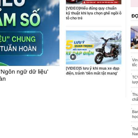
trái phép
khỏe
[VIDEO]Hiểu đúng quy chuẩn
kỹ thuật khi lựa chọn ghế ngồi ô
ĐỌ
tô cho trẻ
Vin
tốc
[VIDEO]5 lưu ý khi mua xe đạp
'Ngôn ngữ dữ liệu'
điện, tránh 'tiền mất tật mang'
TCV
oàn
lượ
Thu
chấ
Ban
học
Thà
Nam