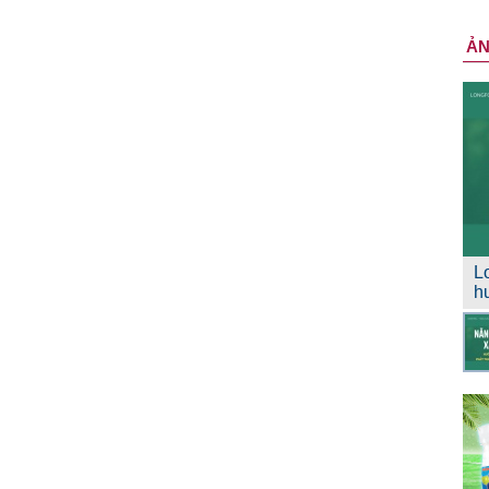
Ả
L
h