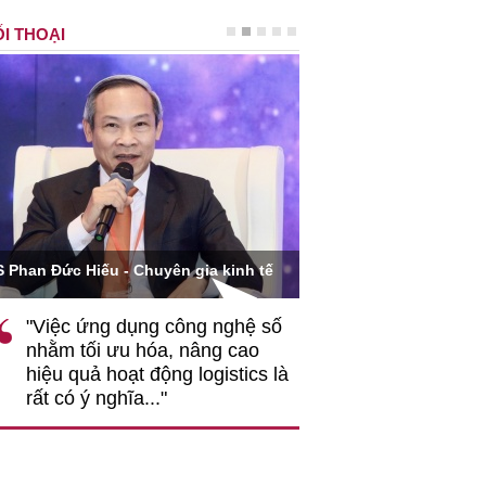
I THOẠI
Ông Hoàng Quang Phòn
S Phan Đức Hiếu - Chuyên gia kinh tế
VCCI
"Việc ứng dụng công nghệ số
""Theo tôi, cần 
nhằm tối ưu hóa, nâng cao
gốc rễ về nhận
hiệu quả hoạt động logistics là
nghiệp cần coi
rất có ý nghĩa..."
động hài hoà là
triển..."