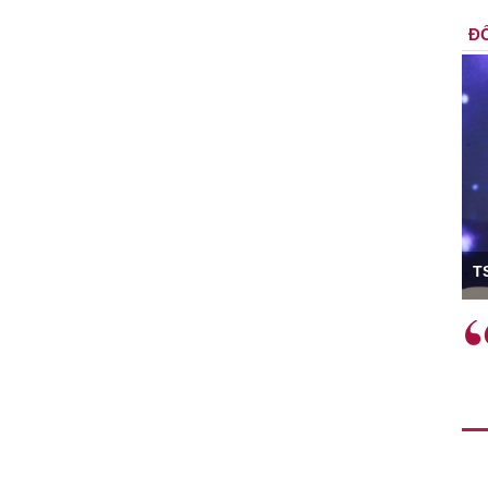
ĐỐ
ó Viện trưởng
T
ệc phải làm
Việc sử dụng hiệu quả chính
và trên thực tế
sách tài khóa không chỉ mang ý
 hành như tăng
nghĩa hỗ trợ ngắn hạn mà còn
a học công
đóng vai trò tạo nền tảng cho
 các cơ chế
tăng trưởng bền vững dài hạn.
i mới sáng tạo,