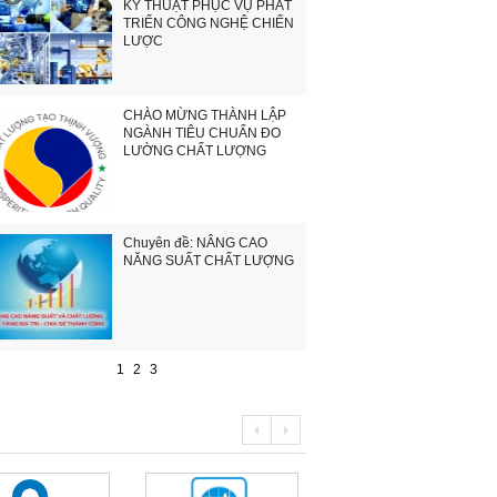
KỸ THUẬT PHỤC VỤ PHÁT
TRIỂN CÔNG NGHỆ CHIẾN
LƯỢC
CHÀO MỪNG THÀNH LẬP
NGÀNH TIÊU CHUẨN ĐO
LƯỜNG CHẤT LƯỢNG
Chuyên đề: NÂNG CAO
NĂNG SUẤT CHẤT LƯỢNG
1
2
3