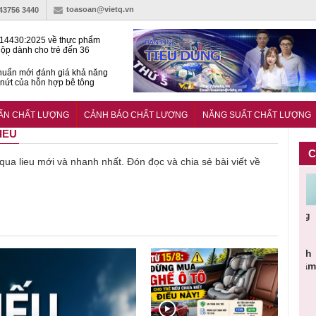
toasoan@vietq.vn
-43756 3440
14430:2025 về thực phẩm
ộp dành cho trẻ đến 36
tuổi
huẩn mới đánh giá khả năng
nứt của hỗn hợp bê tông
t Kinet ghi điểm toàn diện
ả năng tăng tốc cực ‘bốc’, đổi
UẨN CHẤT LƯỢNG
CẢNH BÁO CHẤT LƯỢNG
NĂNG SUẤT CHẤT LƯỢNG
ong 1 phút
IEU
C
 qua lieu mới và nhanh nhất. Đón đọc và chia sẻ bài viết về
Cảnh báo
Thu hồi
Sản phẩm
Lạm dụng
Bột rau
ần
sản phẩm
toàn quốc
kém chất
sữa tươi
‘d
ác
nhập ngoại
và tiêu hủy
lượng đã
cho trẻ
p
n
bị thu hồi
nước rửa
bỏ qua
nhỏ: Cảnh
c
 đạt
do mất an
tay dạng
những
báo sai lầm
t
uẩn
toàn có thể
bọt Layer
bước kiểm
dẫn tới
g
àn
xuất hiện
Clean do
soát nào?
nhiều hệ
h
tại Việt Nam
sản xuất
lụy sức