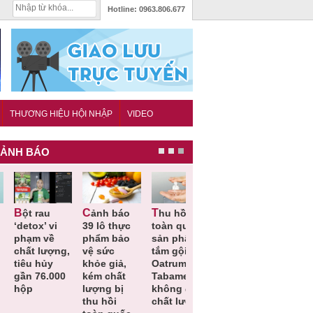
Hotline:
0963.806.677
THƯƠNG HIỆU HỘI NHẬP
VIDEO
ẢNH BÁO
Cảnh báo
Thu hồi
Thu hồi
Người tiêu
etox’ vi
39 lô thực
toàn quốc
Cao lỏng
dùng cần
hạm về
phẩm bảo
sản phẩm
Cảm cúm
cảnh giác
hất lượng,
vệ sức
tắm gội
Bảo
lựa chọn
iêu hủy
khỏe giả,
Oatrum và
Phương
thịt lợn đ
ần 76.000
kém chất
Tabame Pro
không đạt
tiêu chuẩ
ộp
lượng bị
không đạt
chất lượng
và an toà
thu hồi
chất lượng