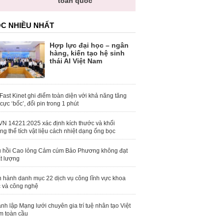
toàn quốc
C NHIỀU NHẤT
Hợp lực đại học – ngân
hàng, kiến tạo hệ sinh
thái AI Việt Nam
Fast Kinet ghi điểm toàn diện với khả năng tăng
 cực ‘bốc’, đổi pin trong 1 phút
N 14221:2025 xác định kích thước và khối
ng thể tích vật liệu cách nhiệt dạng ống bọc
 hồi Cao lỏng Cảm cúm Bảo Phương không đạt
t lượng
 hành danh mục 22 dịch vụ công lĩnh vực khoa
 và công nghệ
nh lập Mạng lưới chuyên gia trí tuệ nhân tạo Việt
 toàn cầu