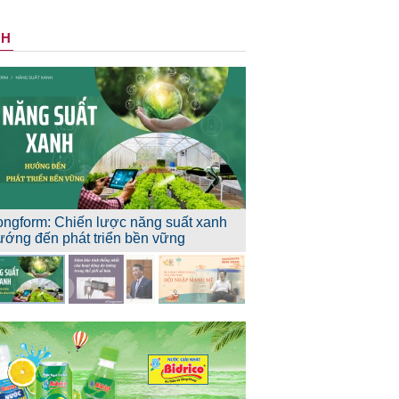
NH
ongform: Chiến lược năng suất xanh
ướng đến phát triển bền vững