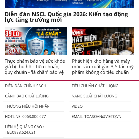
Diễn đàn NSCL Quốc gia 2026: Kiến tạo động
lực tăng trưởng mới
Thực phẩm bảo vệ sức khỏe
Phát hiện kho hàng và máy
giả bị thu hồi: Tiêu chuẩn,
móc sản xuất gần 3,5 tấn mỹ
quy chuẩn - 'lá chắn' bảo vệ
phẩm không có tiêu chuẩn
người tiêu dùng
DIỄN ĐÀN CHÍNH SÁCH
TIÊU CHUẨN CHẤT LƯỢNG
CẢNH BÁO CHẤT LƯỢNG
NĂNG SUẤT CHẤT LƯỢNG
THƯƠNG HIỆU HỘI NHẬP
VIDEO
HOTLINE: 0963.806.677
EMAIL:
TOASOAN@VIETQ.VN
LIÊN HỆ QUẢNG CÁO :
TEL:0988.624.621