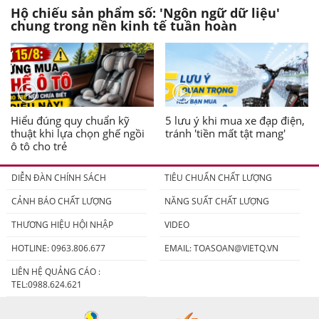
Hộ chiếu sản phẩm số: 'Ngôn ngữ dữ liệu'
chung trong nền kinh tế tuần hoàn
Hiểu đúng quy chuẩn kỹ
5 lưu ý khi mua xe đạp điện,
thuật khi lựa chọn ghế ngồi
tránh 'tiền mất tật mang'
ô tô cho trẻ
DIỄN ĐÀN CHÍNH SÁCH
TIÊU CHUẨN CHẤT LƯỢNG
CẢNH BÁO CHẤT LƯỢNG
NĂNG SUẤT CHẤT LƯỢNG
THƯƠNG HIỆU HỘI NHẬP
VIDEO
HOTLINE: 0963.806.677
EMAIL:
TOASOAN@VIETQ.VN
LIÊN HỆ QUẢNG CÁO :
TEL:0988.624.621