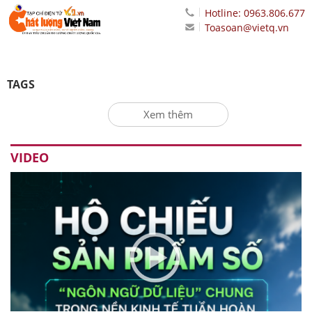
Hotline: 0963.806.677
Toasoan@vietq.vn
TAGS
Xem thêm
VIDEO