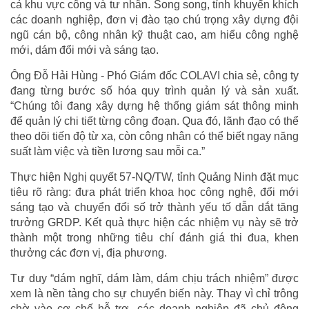
cả khu vực công và tư nhân. Song song, tỉnh khuyến khích
các doanh nghiệp, đơn vị đào tạo chú trọng xây dựng đội
ngũ cán bộ, công nhân kỹ thuật cao, am hiểu công nghệ
mới, dám đổi mới và sáng tạo.
Ông Đỗ Hải Hùng - Phó Giám đốc COLAVI chia sẻ, công ty
đang từng bước số hóa quy trình quản lý và sản xuất.
“Chúng tôi đang xây dựng hệ thống giám sát thông minh
để quản lý chi tiết từng công đoạn. Qua đó, lãnh đạo có thể
theo dõi tiến độ từ xa, còn công nhân có thể biết ngay năng
suất làm việc và tiền lương sau mỗi ca.”
Thực hiện Nghị quyết 57-NQ/TW, tỉnh Quảng Ninh đặt mục
tiêu rõ ràng: đưa phát triển khoa học công nghệ, đổi mới
sáng tạo và chuyển đổi số trở thành yếu tố dẫn dắt tăng
trưởng GRDP. Kết quả thực hiện các nhiệm vụ này sẽ trở
thành một trong những tiêu chí đánh giá thi đua, khen
thưởng các đơn vị, địa phương.
Tư duy “dám nghĩ, dám làm, dám chịu trách nhiệm” được
xem là nền tảng cho sự chuyển biến này. Thay vì chỉ trông
chờ vào cơ chế hỗ trợ, các doanh nghiệp đã chủ động