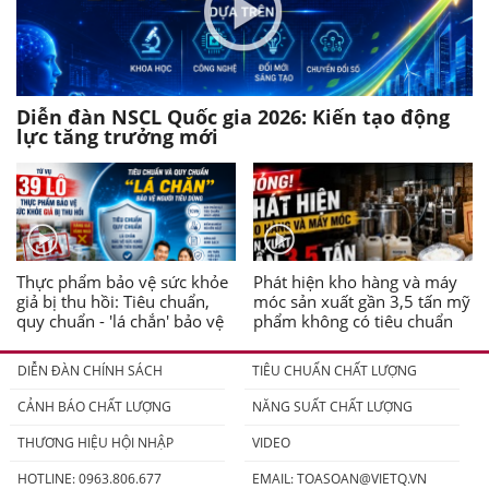
Diễn đàn NSCL Quốc gia 2026: Kiến tạo động
lực tăng trưởng mới
Thực phẩm bảo vệ sức khỏe
Phát hiện kho hàng và máy
giả bị thu hồi: Tiêu chuẩn,
móc sản xuất gần 3,5 tấn mỹ
quy chuẩn - 'lá chắn' bảo vệ
phẩm không có tiêu chuẩn
người tiêu dùng
DIỄN ĐÀN CHÍNH SÁCH
TIÊU CHUẨN CHẤT LƯỢNG
CẢNH BÁO CHẤT LƯỢNG
NĂNG SUẤT CHẤT LƯỢNG
THƯƠNG HIỆU HỘI NHẬP
VIDEO
HOTLINE: 0963.806.677
EMAIL:
TOASOAN@VIETQ.VN