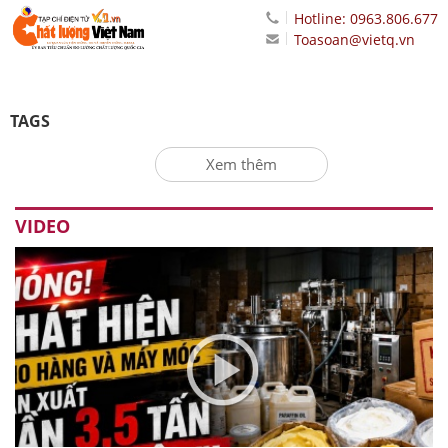
Hotline: 0963.806.677
Toasoan@vietq.vn
TAGS
Xem thêm
VIDEO