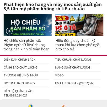
Phát hiện kho hàng và máy móc sản xuất gần
3,5 tấn mỹ phẩm không có tiêu chuẩn
Hộ chiếu sản phẩm số:
Hiểu đúng quy chuẩn kỹ
'Ngôn ngữ dữ liệu' chung
thuật khi lựa chọn ghế ngồi
trong nền kinh tế tuần hoàn
ô tô cho trẻ
DIỄN ĐÀN CHÍNH SÁCH
TIÊU CHUẨN CHẤT LƯỢNG
CẢNH BÁO CHẤT LƯỢNG
NĂNG SUẤT CHẤT LƯỢNG
THƯƠNG HIỆU HỘI NHẬP
VIDEO
HOTLINE: 0963.806.677
EMAIL:
TOASOAN@VIETQ.VN
LIÊN HỆ QUẢNG CÁO :
TEL:0988.624.621