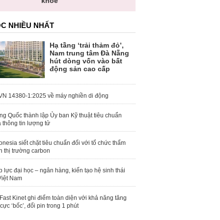
khỏe
C NHIỀU NHẤT
Hạ tầng ‘trải thảm đỏ’,
Nam trung tâm Đà Nẵng
hút dòng vốn vào bất
động sản cao cấp
N 14380-1:2025 về máy nghiền di động
ng Quốc thành lập Ủy ban Kỹ thuật tiêu chuẩn
 thông tin lượng tử
onesia siết chặt tiêu chuẩn đối với tổ chức thẩm
h thị trường carbon
 lực đại học – ngân hàng, kiến tạo hệ sinh thái
Việt Nam
Fast Kinet ghi điểm toàn diện với khả năng tăng
 cực ‘bốc’, đổi pin trong 1 phút