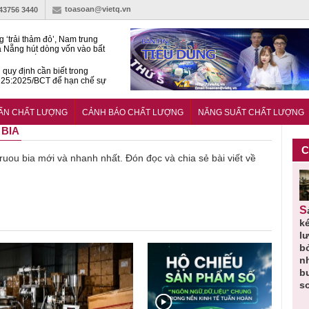
toasoan@vietq.vn
-43756 3440
g ‘trải thảm đỏ’, Nam trung
 Nẵng hút dòng vốn vào bất
ản cao cấp
quy định cần biết trong
25:2025/BCT để hạn chế sự
 khi thi công
àn NSCL Quốc gia 2026:
ả, chuyên gia cùng tìm lời
UẨN CHẤT LƯỢNG
CẢNH BÁO CHẤT LƯỢNG
NĂNG SUẤT CHẤT LƯỢNG
ho bài toán bứt phá năng suất
 BIA
C
ề ruou bia mới và nhanh nhất. Đón đọc và chia sẻ bài viết về
Thu hồi
Người tiêu
Cảnh báo
Thu hồi
Sản phẩm
 em
Cao lỏng
dùng cần
sản phẩm
toàn quốc
k
 do
Cảm cúm
cảnh giác
nhập ngoại
và tiêu hủy
l
áp
Bảo
lựa chọn
bị thu hồi
nước rửa
b
u
Phương
thịt lợn đạt
do mất an
tay dạng
n
n
không đạt
tiêu chuẩn
toàn có thể
bọt Layer
b
chất lượng
và an toàn
xuất hiện
Clean do
s
tại Việt Nam
sản xuất