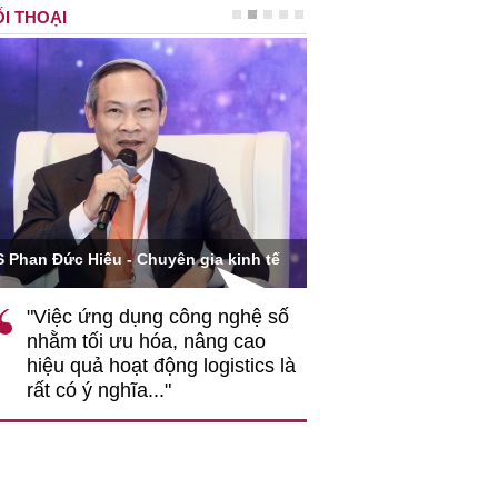
I THOẠI
Ông Hoàng Quang Phòn
S Phan Đức Hiếu - Chuyên gia kinh tế
VCCI
"Việc ứng dụng công nghệ số
""Theo tôi, cần 
nhằm tối ưu hóa, nâng cao
gốc rễ về nhận
hiệu quả hoạt động logistics là
nghiệp cần coi
rất có ý nghĩa..."
động hài hoà là
triển..."