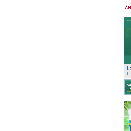
Ả
L
h