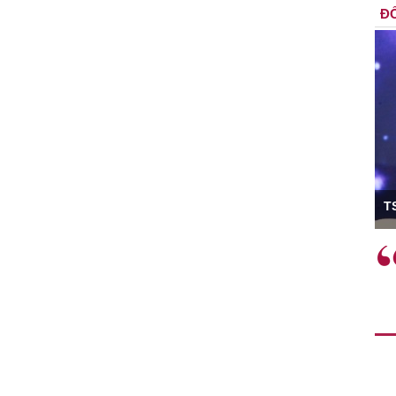
ĐỐ
ó Viện trưởng
T
ệc phải làm
Việc sử dụng hiệu quả chính
và trên thực tế
sách tài khóa không chỉ mang ý
 hành như tăng
nghĩa hỗ trợ ngắn hạn mà còn
a học công
đóng vai trò tạo nền tảng cho
 các cơ chế
tăng trưởng bền vững dài hạn.
i mới sáng tạo,