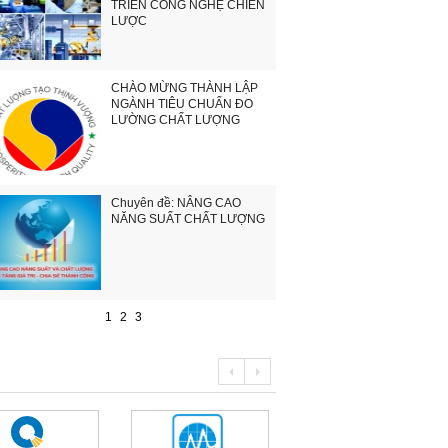
TRIỂN CÔNG NGHỆ CHIẾN
LƯỢC
CHÀO MỪNG THÀNH LẬP
NGÀNH TIÊU CHUẨN ĐO
LƯỜNG CHẤT LƯỢNG
Chuyên đề: NÂNG CAO
NĂNG SUẤT CHẤT LƯỢNG
1
2
3