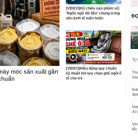
trái phép
[VIDEO]Hộ chiếu sản phẩm số:
'Ngôn ngữ dữ liệu' chung trong
ĐỌ
nền kinh tế tuần hoàn
TCV
[VIDEO]Hiểu đúng quy chuẩn
máy móc sản xuất gần
Tru
kỹ thuật khi lựa chọn ghế ngồi ô
hóa
 chuẩn
tô cho trẻ
Ind
địn
Hợp
AI 
Vin
tốc