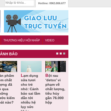
Hotline:
0963.806.677
THƯƠNG HIỆU HỘI NHẬP
VIDEO
ẢNH BÁO
Lạm dụng
Bột rau
Những quy
Thu hồi đồ
ém chất
sữa tươi
‘detox’ vi
định cần
ngủ trẻ e
ượng đã
cho trẻ
phạm về
biết trong
Michley d
ỏ qua
nhỏ: Cảnh
chất lượng,
QCVN
không đá
hững
báo sai lầm
tiêu hủy
25:2025/BCT
ứng tiêu
ước kiểm
dẫn tới
gần 76.000
để hạn chế
chuẩn an
oát nào?
nhiều hệ
hộp
sự cố điện
toàn
lụy sức
khi thi công