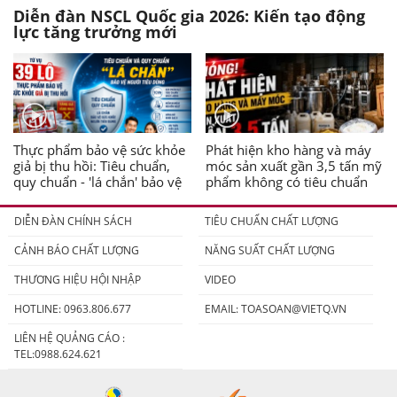
Diễn đàn NSCL Quốc gia 2026: Kiến tạo động
lực tăng trưởng mới
Thực phẩm bảo vệ sức khỏe
Phát hiện kho hàng và máy
giả bị thu hồi: Tiêu chuẩn,
móc sản xuất gần 3,5 tấn mỹ
quy chuẩn - 'lá chắn' bảo vệ
phẩm không có tiêu chuẩn
người tiêu dùng
DIỄN ĐÀN CHÍNH SÁCH
TIÊU CHUẨN CHẤT LƯỢNG
CẢNH BÁO CHẤT LƯỢNG
NĂNG SUẤT CHẤT LƯỢNG
THƯƠNG HIỆU HỘI NHẬP
VIDEO
HOTLINE: 0963.806.677
EMAIL:
TOASOAN@VIETQ.VN
LIÊN HỆ QUẢNG CÁO :
TEL:0988.624.621