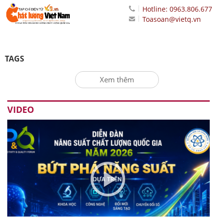
Hotline: 0963.806.677
Toasoan@vietq.vn
TAGS
Xem thêm
VIDEO