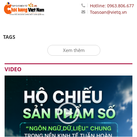
Hotline: 0963.806.677
Toasoan@vietq.vn
TAGS
Xem thêm
VIDEO