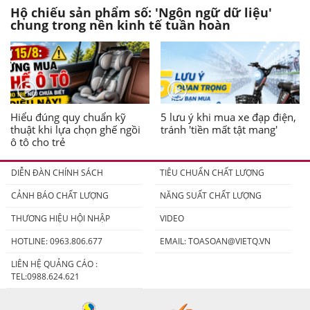
Hộ chiếu sản phẩm số: 'Ngôn ngữ dữ liệu'
chung trong nền kinh tế tuần hoàn
Hiểu đúng quy chuẩn kỹ
5 lưu ý khi mua xe đạp điện,
thuật khi lựa chọn ghế ngồi
tránh 'tiền mất tật mang'
ô tô cho trẻ
DIỄN ĐÀN CHÍNH SÁCH
TIÊU CHUẨN CHẤT LƯỢNG
CẢNH BÁO CHẤT LƯỢNG
NĂNG SUẤT CHẤT LƯỢNG
THƯƠNG HIỆU HỘI NHẬP
VIDEO
HOTLINE: 0963.806.677
EMAIL:
TOASOAN@VIETQ.VN
LIÊN HỆ QUẢNG CÁO :
TEL:0988.624.621