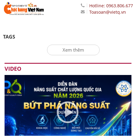
Hotline: 0963.806.677
Toasoan@vietq.vn
TAGS
Xem thêm
VIDEO