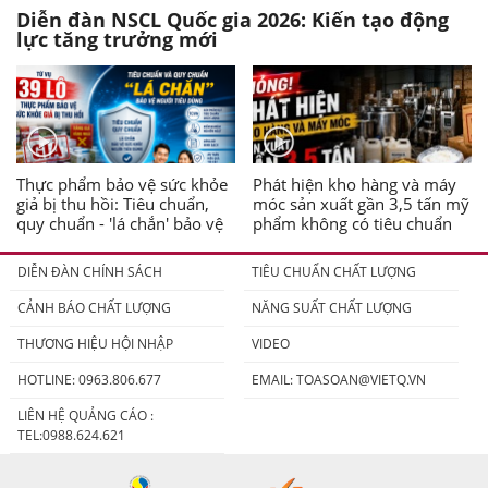
Diễn đàn NSCL Quốc gia 2026: Kiến tạo động
lực tăng trưởng mới
Thực phẩm bảo vệ sức khỏe
Phát hiện kho hàng và máy
giả bị thu hồi: Tiêu chuẩn,
móc sản xuất gần 3,5 tấn mỹ
quy chuẩn - 'lá chắn' bảo vệ
phẩm không có tiêu chuẩn
người tiêu dùng
DIỄN ĐÀN CHÍNH SÁCH
TIÊU CHUẨN CHẤT LƯỢNG
CẢNH BÁO CHẤT LƯỢNG
NĂNG SUẤT CHẤT LƯỢNG
THƯƠNG HIỆU HỘI NHẬP
VIDEO
HOTLINE: 0963.806.677
EMAIL:
TOASOAN@VIETQ.VN
LIÊN HỆ QUẢNG CÁO :
TEL:0988.624.621