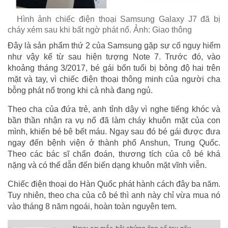
Hình ảnh chiếc điện thoại Samsung Galaxy J7 đã bị
cháy xém sau khi bất ngờ phát nổ. Ảnh: Giao thông
Đây là sản phẩm thứ 2 của Samsung gặp sự cố nguy hiểm
như vậy kể từ sau hiện tượng Note 7. Trước đó, vào
khoảng tháng 3/2017, bé gái bốn tuổi bị bỏng độ hai trên
mặt và tay, vì chiếc điện thoại thông minh của người cha
bỗng phát nổ trong khi cả nhà đang ngủ.
Theo cha của đứa trẻ, anh tỉnh dậy vì nghe tiếng khóc và
bần thần nhận ra vụ nổ đã làm cháy khuôn mặt của con
mình, khiến bé bê bết máu. Ngay sau đó bé gái được đưa
ngay đến bệnh viện ở thành phố Anshun, Trung Quốc.
Theo các bác sĩ chẩn đoán, thương tích của cô bé khá
nặng và có thể dẫn đến biến dạng khuôn mặt vĩnh viễn.
Chiếc điện thoại do Hàn Quốc phát hành cách đây ba năm.
Tuy nhiên, theo cha của cô bé thì anh này chỉ vừa mua nó
vào tháng 8 năm ngoái, hoàn toàn nguyên tem.