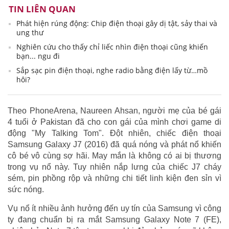
TIN LIÊN QUAN
Phát hiện rúng động: Chip điện thoại gây dị tật, sảy thai và
ung thư
Nghiên cứu cho thấy chỉ liếc nhìn điện thoại cũng khiến
bạn... ngu đi
Sắp sạc pin điện thoại, nghe radio bằng điện lấy từ…mồ
hôi?
Theo PhoneArena, Naureen Ahsan, người mẹ của bé gái
4 tuổi ở Pakistan đã cho con gái của mình chơi game di
động "My Talking Tom". Đột nhiên, chiếc điện thoại
Samsung Galaxy J7 (2016) đã quá nóng và phát nổ khiến
cô bé vô cùng sợ hãi. May mắn là không có ai bị thương
trong vụ nổ này. Tuy nhiên nắp lưng của chiếc J7 cháy
sém, pin phồng rộp và những chi tiết linh kiện đen sỉn vì
sức nóng.
Vụ nổ ít nhiều ảnh hưởng đến uy tín của Samsung vì công
ty đang chuẩn bị ra mắt Samsung Galaxy Note 7 (FE),