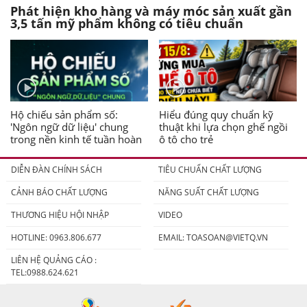
Phát hiện kho hàng và máy móc sản xuất gần
3,5 tấn mỹ phẩm không có tiêu chuẩn
Hộ chiếu sản phẩm số:
Hiểu đúng quy chuẩn kỹ
'Ngôn ngữ dữ liệu' chung
thuật khi lựa chọn ghế ngồi
trong nền kinh tế tuần hoàn
ô tô cho trẻ
DIỄN ĐÀN CHÍNH SÁCH
TIÊU CHUẨN CHẤT LƯỢNG
CẢNH BÁO CHẤT LƯỢNG
NĂNG SUẤT CHẤT LƯỢNG
THƯƠNG HIỆU HỘI NHẬP
VIDEO
HOTLINE: 0963.806.677
EMAIL:
TOASOAN@VIETQ.VN
LIÊN HỆ QUẢNG CÁO :
TEL:0988.624.621