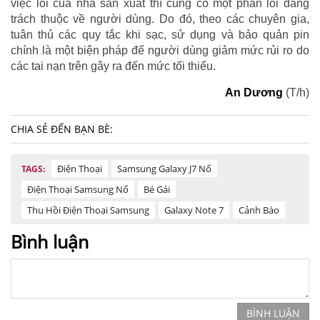
việc lỗi của nhà sản xuất thì cũng có một phần lỗi đáng
trách thuộc về người dùng. Do đó, theo các chuyên gia,
tuân thủ các quy tắc khi sạc, sử dụng và bảo quản pin
chính là một biện pháp để người dùng giảm mức rủi ro do
các tai nạn trên gây ra đến mức tối thiểu.
An Dương
(T/h)
CHIA SẺ ĐẾN BẠN BÈ:
Điện Thoại
Samsung Galaxy J7 Nổ
TAGS:
Điện Thoại Samsung Nổ
Bé Gái
Thu Hồi Điện Thoại Samsung
Galaxy Note 7
Cảnh Báo
Bình luận
BÌNH LUẬN