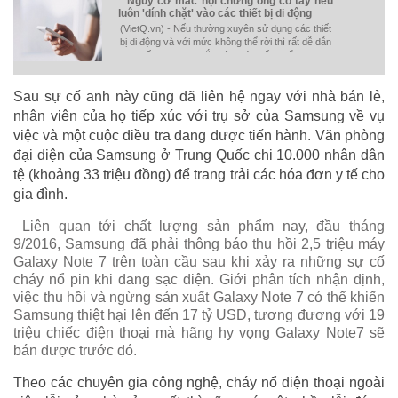
Nguy cơ mắc hội chứng ống cổ tay nếu
luôn 'dính chặt' vào các thiết bị di động
(VietQ.vn) - Nếu thường xuyên sử dụng các thiết
bị di động và với mức không thể rời thì rất dễ dẫn
đến nguy cơ mắc hội chứng ống cổ tay.
Sau sự cố anh này cũng đã liên hệ ngay với nhà bán lẻ,
nhân viên của họ tiếp xúc với trụ sở của Samsung về vụ
việc và một cuộc điều tra đang được tiến hành. Văn phòng
đại diện của Samsung ở Trung Quốc chi 10.000 nhân dân
tệ (khoảng 33 triệu đồng) để trang trải các hóa đơn y tế cho
gia đình.
Liên quan tới chất lượng sản phẩm nay, đầu tháng
9/2016, Samsung đã phải thông báo thu hồi 2,5 triệu máy
Galaxy Note 7 trên toàn cầu sau khi xảy ra những sự cố
cháy nổ pin khi đang sạc điện. Giới phân tích nhận định,
việc thu hồi và ngừng sản xuất Galaxy Note 7 có thể khiến
Samsung thiệt hại lên đến 17 tỷ USD, tương đương với 19
triệu chiếc điện thoại mà hãng hy vọng Galaxy Note7 sẽ
bán được trước đó.
Theo các chuyên gia công nghệ, cháy nổ điện thoại ngoài