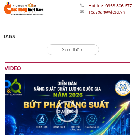
Hotline: 0963.806.677
Toasoan@vietq.vn
TAGS
Xem thêm
VIDEO