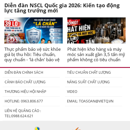
Diễn đàn NSCL Quốc gia 2026: Kiến tạo động
lực tăng trưởng mới
Thực phẩm bảo vệ sức khỏe
Phát hiện kho hàng và máy
giả bị thu hồi: Tiêu chuẩn,
móc sản xuất gần 3,5 tấn mỹ
quy chuẩn - 'lá chắn' bảo vệ
phẩm không có tiêu chuẩn
người tiêu dùng
DIỄN ĐÀN CHÍNH SÁCH
TIÊU CHUẨN CHẤT LƯỢNG
CẢNH BÁO CHẤT LƯỢNG
NĂNG SUẤT CHẤT LƯỢNG
THƯƠNG HIỆU HỘI NHẬP
VIDEO
HOTLINE: 0963.806.677
EMAIL:
TOASOAN@VIETQ.VN
LIÊN HỆ QUẢNG CÁO :
TEL:0988.624.621