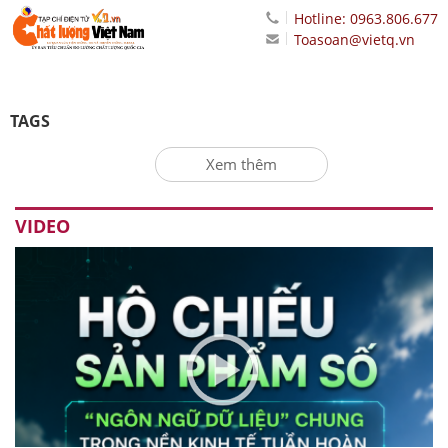
Hotline: 0963.806.677
Toasoan@vietq.vn
TAGS
Xem thêm
VIDEO