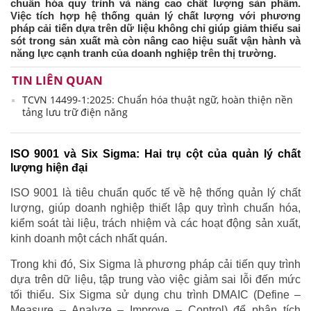
chuẩn hóa quy trình và nâng cao chất lượng sản phẩm.
Việc tích hợp hệ thống quản lý chất lượng với phương
pháp cải tiến dựa trên dữ liệu không chỉ giúp giảm thiểu sai
sót trong sản xuất mà còn nâng cao hiệu suất vận hành và
năng lực cạnh tranh của doanh nghiệp trên thị trường.
TIN LIÊN QUAN
TCVN 14499-1:2025: Chuẩn hóa thuật ngữ, hoàn thiện nền
tảng lưu trữ điện năng
ISO 9001 và Six Sigma: Hai trụ cột của quản lý chất
lượng hiện đại
ISO 9001 là tiêu chuẩn quốc tế về hệ thống quản lý chất
lượng, giúp doanh nghiệp thiết lập quy trình chuẩn hóa,
kiểm soát tài liệu, trách nhiệm và các hoạt động sản xuất,
kinh doanh một cách nhất quán.
Trong khi đó, Six Sigma là phương pháp cải tiến quy trình
dựa trên dữ liệu, tập trung vào việc giảm sai lỗi đến mức
tối thiểu. Six Sigma sử dụng chu trình DMAIC (Define –
Measure – Analyze – Improve – Control) để phân tích