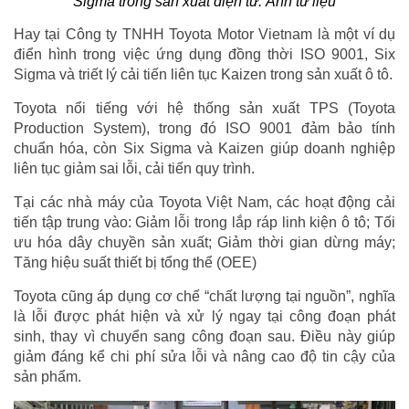
Sigma trong sản xuất điện tử. Ảnh tư liệu
Hay tại Công ty TNHH Toyota Motor Vietnam là một ví dụ
điển hình trong việc ứng dụng đồng thời ISO 9001, Six
Sigma và triết lý cải tiến liên tục Kaizen trong sản xuất ô tô.
Toyota nổi tiếng với hệ thống sản xuất TPS (Toyota
Production System), trong đó ISO 9001 đảm bảo tính
chuẩn hóa, còn Six Sigma và Kaizen giúp doanh nghiệp
liên tục giảm sai lỗi, cải tiến quy trình.
Tại các nhà máy của Toyota Việt Nam, các hoạt động cải
tiến tập trung vào: Giảm lỗi trong lắp ráp linh kiện ô tô; Tối
ưu hóa dây chuyền sản xuất; Giảm thời gian dừng máy;
Tăng hiệu suất thiết bị tổng thể (OEE)
Toyota cũng áp dụng cơ chế “chất lượng tại nguồn”, nghĩa
là lỗi được phát hiện và xử lý ngay tại công đoạn phát
sinh, thay vì chuyển sang công đoạn sau. Điều này giúp
giảm đáng kể chi phí sửa lỗi và nâng cao độ tin cậy của
sản phẩm.