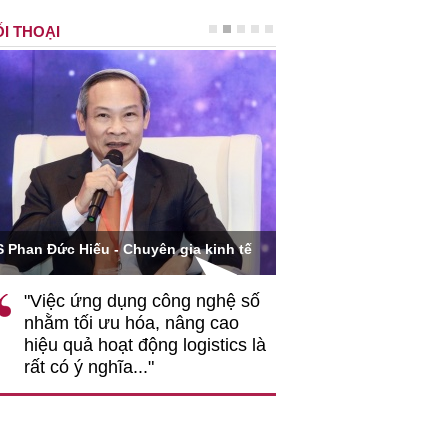
I THOẠI
Ông Hoàng Quang Phòng - Phó Chủ 
ếu - Chuyên gia kinh tế
VCCI
ng dụng công nghệ số
""Theo tôi, cần sự thay đổi
i ưu hóa, nâng cao
gốc rễ về nhận thức, doan
 hoạt động logistics là
nghiệp cần coi quan hệ la
 nghĩa..."
động hài hoà là động lực 
triển..."