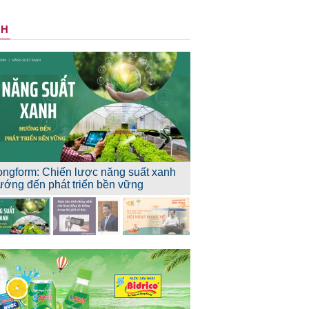
NH
ongform: Chiến lược năng suất xanh
ướng đến phát triển bền vững