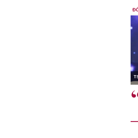
ĐỐ
g
TS Phan Đức Hi
Việc sử dụng hiệu quả chính
"Việc ứ
c tế
sách tài khóa không chỉ mang ý
nhằm tố
tăng
nghĩa hỗ trợ ngắn hạn mà còn
hiệu quả
đóng vai trò tạo nền tảng cho
rất có ý
ế
tăng trưởng bền vững dài hạn.
 tạo,