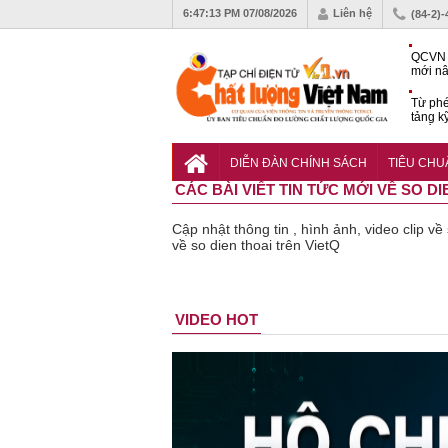
6:47:13 PM
07/08/2026
Liên hệ
(84-2)
QCVN 
mới nâ
công t
Từ phé
tảng k
phẩm
Khu dâ
của quy
DIỄN ĐÀN CHÍNH SÁCH
TIÊU CH
Vĩnh 
CÁC BÀI VIẾT TIN TỨC MỚI VỀ SO DI
Cập nhật thông tin , hình ảnh, video clip về
về so dien thoai trên VietQ
VIDEO HOT