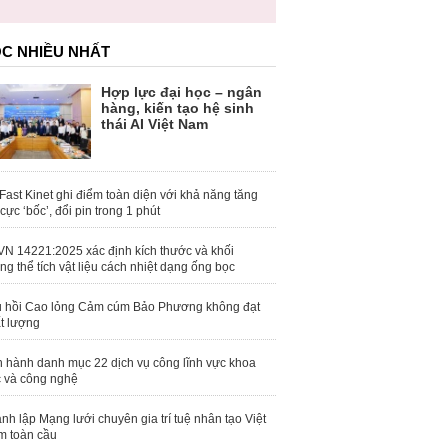
trái phép
C NHIỀU NHẤT
Hợp lực đại học – ngân
hàng, kiến tạo hệ sinh
thái AI Việt Nam
Fast Kinet ghi điểm toàn diện với khả năng tăng
 cực ‘bốc’, đổi pin trong 1 phút
N 14221:2025 xác định kích thước và khối
ng thể tích vật liệu cách nhiệt dạng ống bọc
 hồi Cao lỏng Cảm cúm Bảo Phương không đạt
t lượng
 hành danh mục 22 dịch vụ công lĩnh vực khoa
 và công nghệ
nh lập Mạng lưới chuyên gia trí tuệ nhân tạo Việt
 toàn cầu