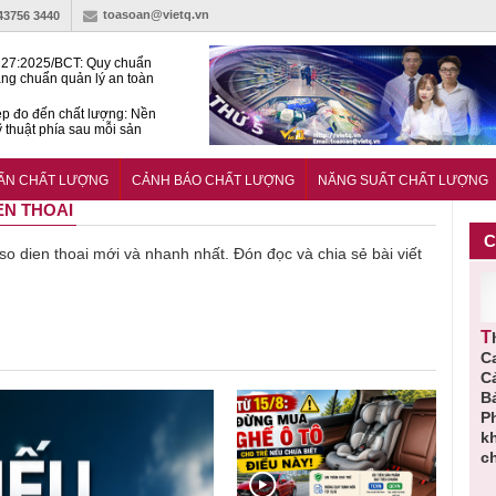
toasoan@vietq.vn
-43756 3440
27:2025/BCT: Quy chuẩn
ng chuẩn quản lý an toàn
rình thủy điện
p đo đến chất lượng: Nền
ỹ thuật phía sau mỗi sản
n cư Phước Thọ: Hạt nhân
 hoạch đô thị tri thức tại
UẨN CHẤT LƯỢNG
CẢNH BÁO CHẤT LƯỢNG
NĂNG SUẤT CHẤT LƯỢNG
Long
EN THOAI
C
 so dien thoai mới và nhanh nhất. Đón đọc và chia sẻ bài viết
Bột rau
Cảnh báo
Thu hồi
Thu hồi
‘detox’ vi
39 lô thực
toàn quốc
C
phạm về
phẩm bảo
sản phẩm
C
chất lượng,
vệ sức
tắm gội
B
tiêu hủy
khỏe giả,
Oatrum và
P
gần 76.000
kém chất
Tabame Pro
k
hộp
lượng bị
không đạt
c
thu hồi
chất lượng