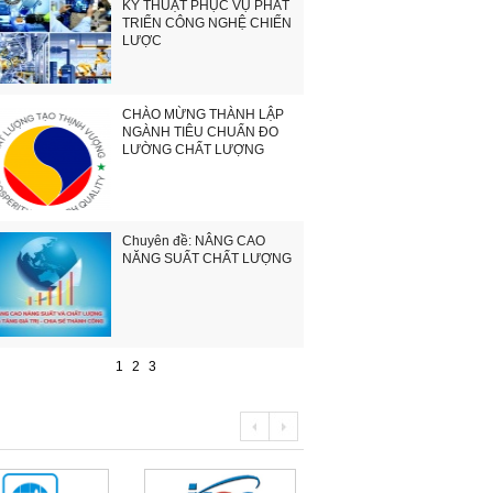
KỸ THUẬT PHỤC VỤ PHÁT
TRIỂN CÔNG NGHỆ CHIẾN
LƯỢC
CHÀO MỪNG THÀNH LẬP
NGÀNH TIÊU CHUẨN ĐO
LƯỜNG CHẤT LƯỢNG
Chuyên đề: NÂNG CAO
NĂNG SUẤT CHẤT LƯỢNG
1
2
3