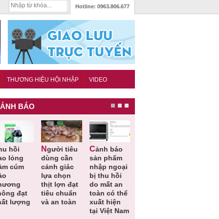
Hotline:
0963.806.677
THƯƠNG HIỆU HỘI NHẬP
VIDEO
ẢNH BÁO
Người tiêu
Cảnh báo
Thu hồi
Sản phẩm
ao lỏng
dùng cần
sản phẩm
toàn quốc
kém chất
ảm cúm
cảnh giác
nhập ngoại
và tiêu hủy
lượng đã
ảo
lựa chọn
bị thu hồi
nước rửa
bỏ qua
hương
thịt lợn đạt
do mất an
tay dạng
những
hông đạt
tiêu chuẩn
toàn có thể
bọt Layer
bước kiể
hất lượng
và an toàn
xuất hiện
Clean do
soát nào
tại Việt Nam
sản xuất