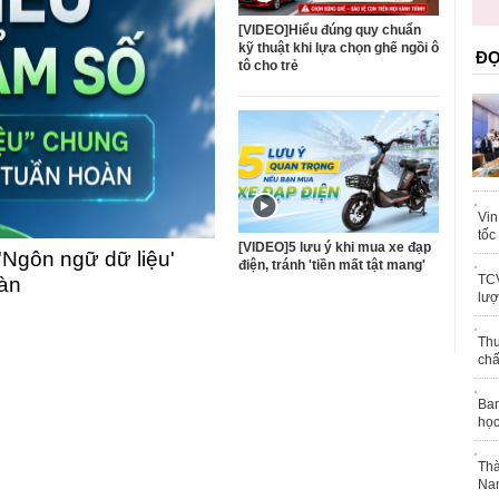
toàn quốc
[VIDEO]Hiểu đúng quy chuẩn
kỹ thuật khi lựa chọn ghế ngồi ô
ĐỌ
tô cho trẻ
Vin
tốc
[VIDEO]5 lưu ý khi mua xe đạp
'Ngôn ngữ dữ liệu'
điện, tránh 'tiền mất tật mang'
TCV
oàn
lượ
Thu
chấ
Ban
học
Thà
Nam