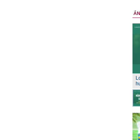
Ả
L
h