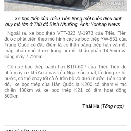
Xe bọc thép của Triều Tiên trong một cuộc diễu binh
quy mô lớn ở Thủ đô Bình Nhưỡng. Ảnh: Yonhap News
Ngoài ra, xe bọc thép VTT-323 M-1973 của Triều Tiên
được phát triển theo mô hình các xe bọc thép YW-531 của
Trung Quốc có đặc điểm là có thân bằng thép hàn và một
tháp pháo nhỏ được trang bị một khẩu pháo 14,5mm và
súng máy 7,72mm.
Còn xe bọc thép bánh hơi BTR-60P của Triều Tiên do
nhà máy cơ khí Arzamas của Nga sản xuất, là dòng xe lội
nước, có thể chạy tốt cả ở trên bộ và dưới nước. Bên cạnh
đó, xe bọc thép của Hàn Quốc là K200 có phạm vi tác
chiến 480km và xe bọc thép K21 có tầm hoạt động
500km.
Thái Hà
(
Tổng hợp)