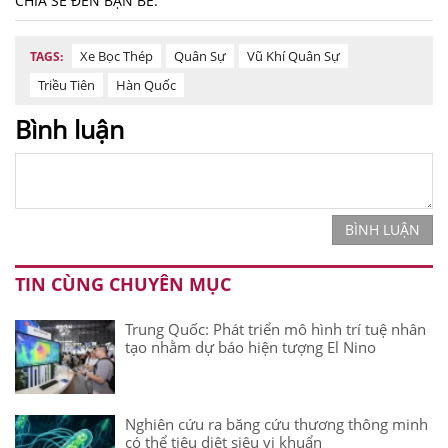
CHIA SẺ ĐẾN BẠN BÈ:
Xe Bọc Thép
Quân Sự
Vũ Khí Quân Sự
TAGS:
Triều Tiên
Hàn Quốc
Bình luận
BÌNH LUẬN
TIN CÙNG CHUYÊN MỤC
Trung Quốc: Phát triển mô hình trí tuệ nhân
tạo nhằm dự báo hiện tượng El Nino
Nghiên cứu ra băng cứu thương thông minh
có thể tiêu diệt siêu vi khuẩn