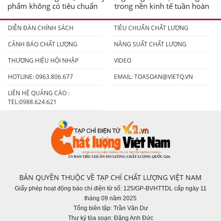
phẩm không có tiêu chuẩn
trong nền kinh tế tuần hoàn
DIỄN ĐÀN CHÍNH SÁCH
TIÊU CHUẨN CHẤT LƯỢNG
CẢNH BÁO CHẤT LƯỢNG
NĂNG SUẤT CHẤT LƯỢNG
THƯƠNG HIỆU HỘI NHẬP
VIDEO
HOTLINE: 0963.806.677
EMAIL:
TOASOAN@VIETQ.VN
LIÊN HỆ QUẢNG CÁO :
TEL:0988.624.621
BẢN QUYỀN THUỘC VỀ TẠP CHÍ CHẤT LƯỢNG VIỆT NAM
Giấy phép hoạt động báo chí điện tử số: 125/GP-BVHTTDL cấp ngày 11
tháng 09 năm 2025
Tổng biên tập: Trần Văn Dư
Thư ký tòa soạn: Đặng Anh Đức