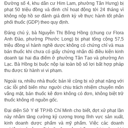
Đường số 4, khu dân cư Him Lam, phường Tân Hưng) bị
phạt 50 triệu đồng và đình chỉ hoạt động tới 24 tháng vì
không nộp hồ sơ đánh giá định kỳ về thực hành tốt phân
phối thuốc (GDP) theo quy định.
Đáng chú ý, bà Nguyễn Thị Bông Hồng (chung cư Flora
Anh Đào, phường Phước Long) bị phạt tổng cộng 57,5
triệu đồng vì hành nghề dược không có chứng chỉ và mua
bán thuốc khi chưa có giấy chứng nhận đủ điều kiện kinh
doanh tại hai địa điểm ở phường Tân Tạo và phường An
Lạc. Bà Hồng bị buộc nộp lại toàn bộ số lợi bất hợp pháp
thu được từ hành vi vi phạm.
Ngoài ra, nhiều nhà thuốc bán lẻ cũng bị xử phạt nặng với
các lỗi phổ biến như người chịu trách nhiệm chuyên môn
vắng mặt, bán thuốc kê đơn không có đơn, không biệt trữ
thuốc không rõ nguồn gốc.
Đại diện Sở Y tế TP.Hồ Chí Minh cho biết, đợt xử phạt lần
này nhằm tăng cường kỷ cương trong lĩnh vực sản xuất,
kinh doanh dược phẩm và mỹ phẩm. Việc các doanh