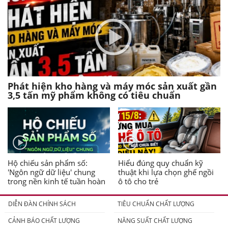
Phát hiện kho hàng và máy móc sản xuất gần
3,5 tấn mỹ phẩm không có tiêu chuẩn
Hộ chiếu sản phẩm số:
Hiểu đúng quy chuẩn kỹ
'Ngôn ngữ dữ liệu' chung
thuật khi lựa chọn ghế ngồi
trong nền kinh tế tuần hoàn
ô tô cho trẻ
DIỄN ĐÀN CHÍNH SÁCH
TIÊU CHUẨN CHẤT LƯỢNG
CẢNH BÁO CHẤT LƯỢNG
NĂNG SUẤT CHẤT LƯỢNG