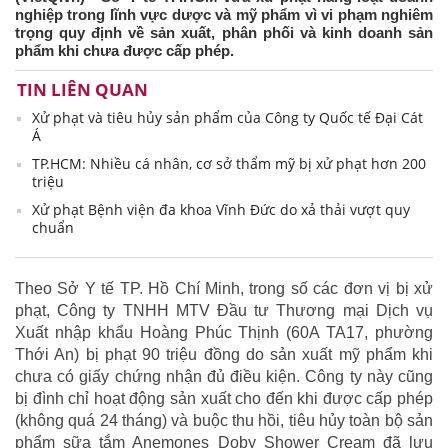
nghiệp trong lĩnh vực dược và mỹ phẩm vì vi phạm nghiêm
trọng quy định về sản xuất, phân phối và kinh doanh sản
phẩm khi chưa được cấp phép.
TIN LIÊN QUAN
Xử phạt và tiêu hủy sản phẩm của Công ty Quốc tế Đại Cát
Á
TP.HCM: Nhiều cá nhân, cơ sở thẩm mỹ bị xử phạt hơn 200
triệu
Xử phạt Bệnh viện đa khoa Vĩnh Đức do xả thải vượt quy
chuẩn
Theo Sở Y tế TP. Hồ Chí Minh, trong số các đơn vị bị xử
phạt, Công ty TNHH MTV Đầu tư Thương mại Dịch vụ
Xuất nhập khẩu Hoàng Phúc Thịnh (60A TA17, phường
Thới An) bị phạt 90 triệu đồng do sản xuất mỹ phẩm khi
chưa có giấy chứng nhận đủ điều kiện. Công ty này cũng
bị đình chỉ hoạt động sản xuất cho đến khi được cấp phép
(không quá 24 tháng) và buộc thu hồi, tiêu hủy toàn bộ sản
phẩm sữa tắm Anemones Doby Shower Cream đã lưu