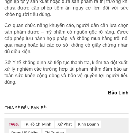
nghiệp tự ý sản xuất hoặc đưa sản phẩm ra thị trường khi
chưa được cấp phép tiềm ẩn nguy cơ lớn đối với sức
khỏe người tiêu dùng.
Cơ quan chức năng khuyến cáo, người dân cần lựa chọn
sản phẩm dược – mỹ phẩm có nguồn gốc rõ ràng, được
cấp phép lưu hành hợp pháp, và không mua hàng trôi nổi
qua mạng hoặc tại các cơ sở không có giấy chứng nhận
đủ điều kiện.
Sở Y tế khẳng định sẽ tiếp tục thanh tra, kiểm tra đột xuất,
xử lý nghiêm các trường hợp tái phạm nhằm đảm bảo an
toàn sức khỏe cộng đồng và bảo vệ quyền lợi người tiêu
dùng.
Bảo Linh
CHIA SẺ ĐẾN BẠN BÈ:
TP. Hồ Chí Minh
Xử Phạt
Kinh Doanh
TAGS:
Dược Mỹ Phẩm
Thị Trường