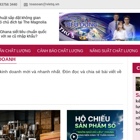
toasoan@vietq.vn
-43756 3440
huật sắp đặt không gian
ó chủ đích tại The Magnolia
 Ghana siết tiêu chuẩn quốc
i với xe cũ nhập khẩu?
g ‘trải thảm đỏ’, Nam trung
 Nẵng hút dòng vốn vào bất
UẨN CHẤT LƯỢNG
CẢNH BÁO CHẤT LƯỢNG
NĂNG SUẤT CHẤT LƯỢNG
ản cao cấp
 DOANH
C
ề kinh doanh mới và nhanh nhất. Đón đọc và chia sẻ bài viết về
Thu hồi
Người tiêu
Cảnh báo
Thu hồi
Sản phẩm
 em
Cao lỏng
dùng cần
sản phẩm
toàn quốc
k
 do
Cảm cúm
cảnh giác
nhập ngoại
và tiêu hủy
l
áp
Bảo
lựa chọn
bị thu hồi
nước rửa
b
u
Phương
thịt lợn đạt
do mất an
tay dạng
n
n
không đạt
tiêu chuẩn
toàn có thể
bọt Layer
b
chất lượng
và an toàn
xuất hiện
Clean do
s
tại Việt Nam
sản xuất