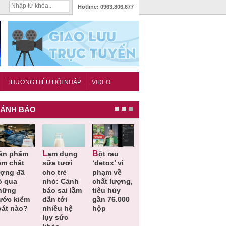
Hotline:
0963.806.677
THƯƠNG HIỆU HỘI NHẬP
VIDEO
ẢNH BÁO
Lạm dụng
Bột rau
Những quy
Thu hồi đồ
ém chất
sữa tươi
‘detox’ vi
định cần
ngủ trẻ e
ượng đã
cho trẻ
phạm về
biết trong
Michley d
ỏ qua
nhỏ: Cảnh
chất lượng,
QCVN
không đá
hững
báo sai lầm
tiêu hủy
25:2025/BCT
ứng tiêu
ước kiểm
dẫn tới
gần 76.000
để hạn chế
chuẩn an
oát nào?
nhiều hệ
hộp
sự cố điện
toàn
lụy sức
khi thi công