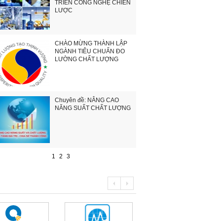
TRIỂN CÔNG NGHỆ CHIẾN
LƯỢC
CHÀO MỪNG THÀNH LẬP
NGÀNH TIÊU CHUẨN ĐO
LƯỜNG CHẤT LƯỢNG
Chuyên đề: NÂNG CAO
NĂNG SUẤT CHẤT LƯỢNG
1
2
3