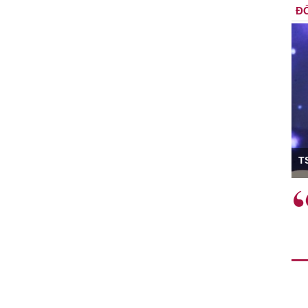
ĐỐ
ó Viện trưởng
T
ệc phải làm
Việc sử dụng hiệu quả chính
và trên thực tế
sách tài khóa không chỉ mang ý
 hành như tăng
nghĩa hỗ trợ ngắn hạn mà còn
a học công
đóng vai trò tạo nền tảng cho
 các cơ chế
tăng trưởng bền vững dài hạn.
i mới sáng tạo,