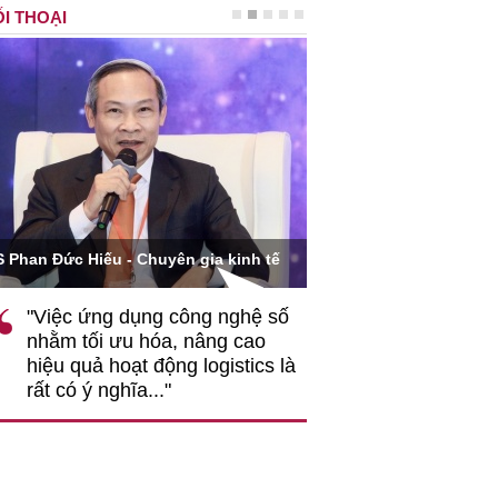
I THOẠI
Ông Hoàng Quang Phòn
S Phan Đức Hiếu - Chuyên gia kinh tế
VCCI
"Việc ứng dụng công nghệ số
""Theo tôi, cần 
nhằm tối ưu hóa, nâng cao
gốc rễ về nhận
hiệu quả hoạt động logistics là
nghiệp cần coi
rất có ý nghĩa..."
động hài hoà là
triển..."