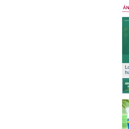
Ả
L
h