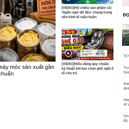
trái phép
[VIDEO]Hộ chiếu sản phẩm số:
'Ngôn ngữ dữ liệu' chung trong
ĐỌ
nền kinh tế tuần hoàn
TCV
[VIDEO]Hiểu đúng quy chuẩn
máy móc sản xuất gần
Tru
kỹ thuật khi lựa chọn ghế ngồi ô
hóa
 chuẩn
tô cho trẻ
Ind
địn
Hợp
AI 
Vin
tốc