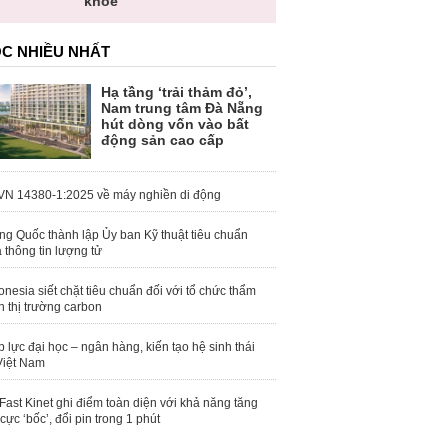
khỏe
C NHIỀU NHẤT
Hạ tầng ‘trải thảm đỏ’,
Nam trung tâm Đà Nẵng
hút dòng vốn vào bất
động sản cao cấp
N 14380-1:2025 về máy nghiền di động
ng Quốc thành lập Ủy ban Kỹ thuật tiêu chuẩn
 thông tin lượng tử
onesia siết chặt tiêu chuẩn đối với tổ chức thẩm
h thị trường carbon
 lực đại học – ngân hàng, kiến tạo hệ sinh thái
Việt Nam
Fast Kinet ghi điểm toàn diện với khả năng tăng
 cực ‘bốc’, đổi pin trong 1 phút