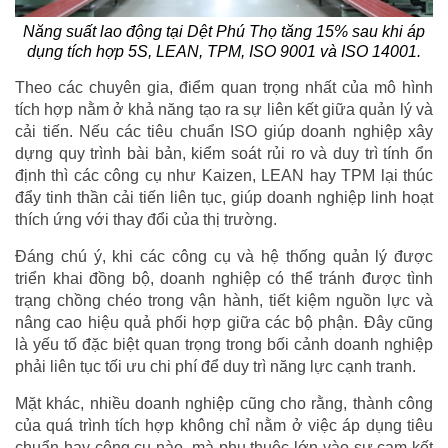
Năng suất lao động tại Dệt Phú Thọ tăng 15% sau khi áp
dụng tích hợp 5S, LEAN, TPM, ISO 9001 và ISO 14001.
Theo các chuyên gia, điểm quan trọng nhất của mô hình
tích hợp nằm ở khả năng tạo ra sự liên kết giữa quản lý và
cải tiến. Nếu các tiêu chuẩn ISO giúp doanh nghiệp xây
dựng quy trình bài bản, kiểm soát rủi ro và duy trì tính ổn
định thì các công cụ như Kaizen, LEAN hay TPM lại thúc
đẩy tinh thần cải tiến liên tục, giúp doanh nghiệp linh hoạt
thích ứng với thay đổi của thị trường.
Đáng chú ý, khi các công cụ và hệ thống quản lý được
triển khai đồng bộ, doanh nghiệp có thể tránh được tình
trạng chồng chéo trong vận hành, tiết kiệm nguồn lực và
nâng cao hiệu quả phối hợp giữa các bộ phận. Đây cũng
là yếu tố đặc biệt quan trọng trong bối cảnh doanh nghiệp
phải liên tục tối ưu chi phí để duy trì năng lực cạnh tranh.
Mặt khác, nhiều doanh nghiệp cũng cho rằng, thành công
của quá trình tích hợp không chỉ nằm ở việc áp dụng tiêu
chuẩn hay công cụ nào, mà phụ thuộc lớn vào sự cam kết