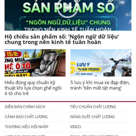
Hộ chiếu sản phẩm số: 'Ngôn ngữ dữ liệu'
chung trong nền kinh tế tuần hoàn
Hiểu đúng quy chuẩn kỹ
5 lưu ý khi mua xe đạp điện,
thuật khi lựa chọn ghế ngồi
tránh 'tiền mất tật mang'
ô tô cho trẻ
DIỄN ĐÀN CHÍNH SÁCH
TIÊU CHUẨN CHẤT LƯỢNG
CẢNH BÁO CHẤT LƯỢNG
NĂNG SUẤT CHẤT LƯỢNG
THƯƠNG HIỆU HỘI NHẬP
VIDEO