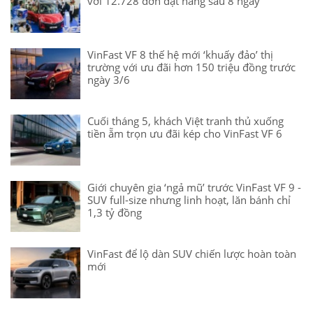
với 12.728 đơn đặt hàng sau 8 ngày
VinFast VF 8 thế hệ mới ‘khuấy đảo’ thị
trường với ưu đãi hơn 150 triệu đồng trước
ngày 3/6
Cuối tháng 5, khách Việt tranh thủ xuống
tiền ẵm trọn ưu đãi kép cho VinFast VF 6
Giới chuyên gia ‘ngả mũ’ trước VinFast VF 9 -
SUV full-size nhưng linh hoạt, lăn bánh chỉ
1,3 tỷ đồng
VinFast để lộ dàn SUV chiến lược hoàn toàn
mới