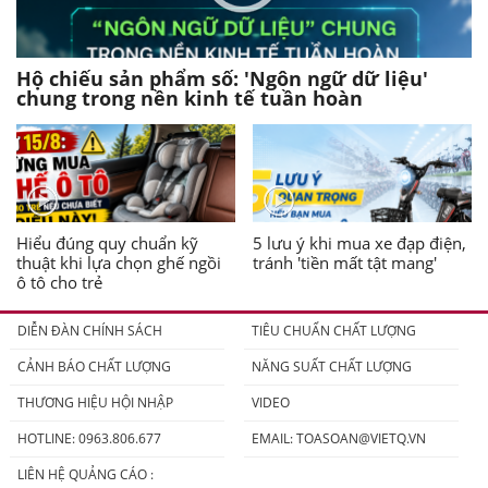
Hộ chiếu sản phẩm số: 'Ngôn ngữ dữ liệu'
chung trong nền kinh tế tuần hoàn
Hiểu đúng quy chuẩn kỹ
5 lưu ý khi mua xe đạp điện,
thuật khi lựa chọn ghế ngồi
tránh 'tiền mất tật mang'
ô tô cho trẻ
DIỄN ĐÀN CHÍNH SÁCH
TIÊU CHUẨN CHẤT LƯỢNG
CẢNH BÁO CHẤT LƯỢNG
NĂNG SUẤT CHẤT LƯỢNG
THƯƠNG HIỆU HỘI NHẬP
VIDEO
HOTLINE: 0963.806.677
EMAIL:
TOASOAN@VIETQ.VN
LIÊN HỆ QUẢNG CÁO :