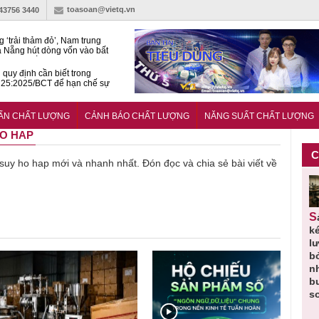
toasoan@vietq.vn
-43756 3440
g ‘trải thảm đỏ’, Nam trung
 Nẵng hút dòng vốn vào bất
ản cao cấp
quy định cần biết trong
25:2025/BCT để hạn chế sự
 khi thi công
àn NSCL Quốc gia 2026:
ả, chuyên gia cùng tìm lời
UẨN CHẤT LƯỢNG
CẢNH BÁO CHẤT LƯỢNG
NĂNG SUẤT CHẤT LƯỢNG
ho bài toán bứt phá năng suất
HO HAP
C
ề suy ho hap mới và nhanh nhất. Đón đọc và chia sẻ bài viết về
Thu hồi
Người tiêu
Cảnh báo
Thu hồi
Sản phẩm
 em
Cao lỏng
dùng cần
sản phẩm
toàn quốc
k
 do
Cảm cúm
cảnh giác
nhập ngoại
và tiêu hủy
l
áp
Bảo
lựa chọn
bị thu hồi
nước rửa
b
u
Phương
thịt lợn đạt
do mất an
tay dạng
n
n
không đạt
tiêu chuẩn
toàn có thể
bọt Layer
b
chất lượng
và an toàn
xuất hiện
Clean do
s
tại Việt Nam
sản xuất