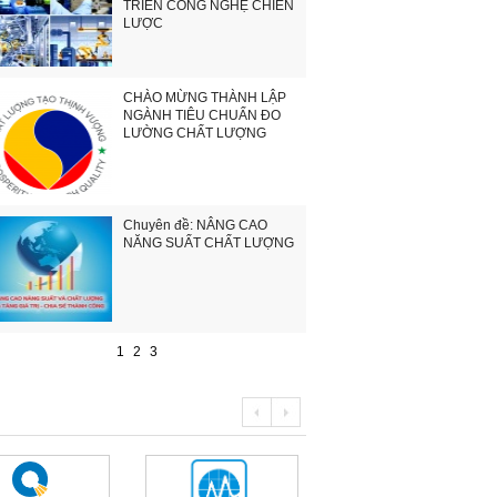
TRIỂN CÔNG NGHỆ CHIẾN
LƯỢC
CHÀO MỪNG THÀNH LẬP
NGÀNH TIÊU CHUẨN ĐO
LƯỜNG CHẤT LƯỢNG
Chuyên đề: NÂNG CAO
NĂNG SUẤT CHẤT LƯỢNG
1
2
3