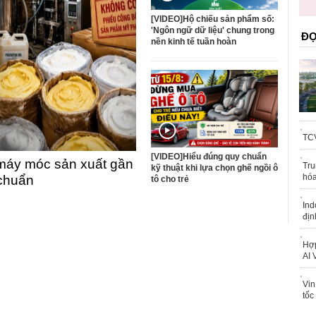
trái phép
[VIDEO]Hộ chiếu sản phẩm số:
'Ngôn ngữ dữ liệu' chung trong
ĐỌ
nền kinh tế tuần hoàn
TCV
[VIDEO]Hiểu đúng quy chuẩn
máy móc sản xuất gần
Tru
kỹ thuật khi lựa chọn ghế ngồi ô
hóa
 chuẩn
tô cho trẻ
Ind
địn
Hợp
AI 
Vin
tốc