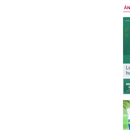
Ả
L
h