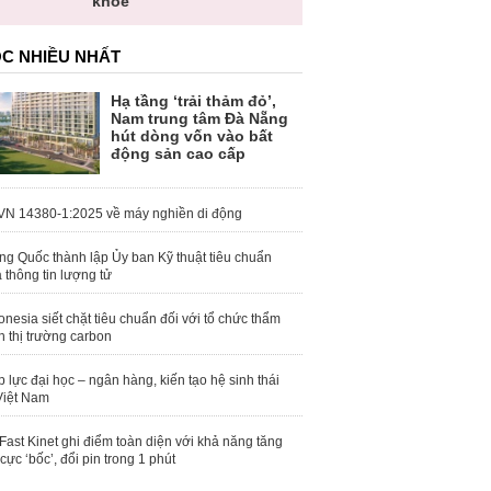
khỏe
C NHIỀU NHẤT
Hạ tầng ‘trải thảm đỏ’,
Nam trung tâm Đà Nẵng
hút dòng vốn vào bất
động sản cao cấp
N 14380-1:2025 về máy nghiền di động
ng Quốc thành lập Ủy ban Kỹ thuật tiêu chuẩn
 thông tin lượng tử
onesia siết chặt tiêu chuẩn đối với tổ chức thẩm
h thị trường carbon
 lực đại học – ngân hàng, kiến tạo hệ sinh thái
Việt Nam
Fast Kinet ghi điểm toàn diện với khả năng tăng
 cực ‘bốc’, đổi pin trong 1 phút