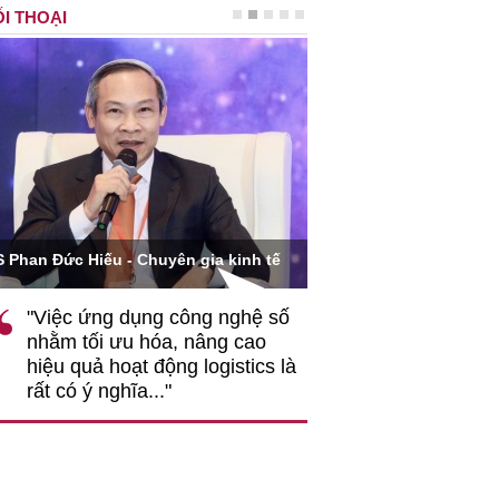
I THOẠI
Ông Hoàng Quang Phòn
S Phan Đức Hiếu - Chuyên gia kinh tế
VCCI
"Việc ứng dụng công nghệ số
""Theo tôi, cần 
nhằm tối ưu hóa, nâng cao
gốc rễ về nhận
hiệu quả hoạt động logistics là
nghiệp cần coi
rất có ý nghĩa..."
động hài hoà là
triển..."