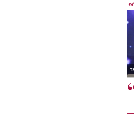
ĐỐ
ó Viện trưởng
T
ệc phải làm
Việc sử dụng hiệu quả chính
và trên thực tế
sách tài khóa không chỉ mang ý
 hành như tăng
nghĩa hỗ trợ ngắn hạn mà còn
a học công
đóng vai trò tạo nền tảng cho
 các cơ chế
tăng trưởng bền vững dài hạn.
i mới sáng tạo,