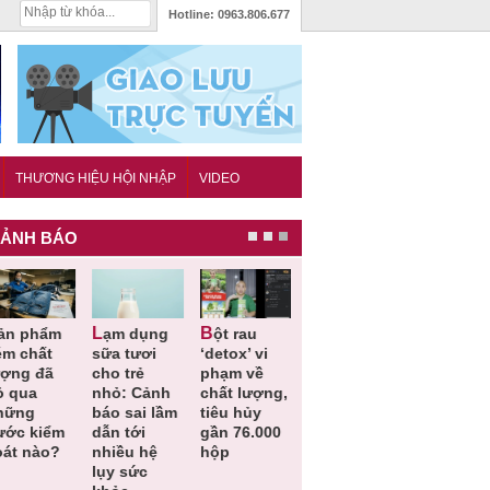
Hotline:
0963.806.677
THƯƠNG HIỆU HỘI NHẬP
VIDEO
ẢNH BÁO
Lạm dụng
Bột rau
Những quy
Thu hồi đồ
ém chất
sữa tươi
‘detox’ vi
định cần
ngủ trẻ e
ượng đã
cho trẻ
phạm về
biết trong
Michley d
ỏ qua
nhỏ: Cảnh
chất lượng,
QCVN
không đá
hững
báo sai lầm
tiêu hủy
25:2025/BCT
ứng tiêu
ước kiểm
dẫn tới
gần 76.000
để hạn chế
chuẩn an
oát nào?
nhiều hệ
hộp
sự cố điện
toàn
lụy sức
khi thi công