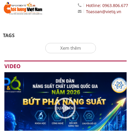
Hotline: 0963.806.677
Toasoan@vietq.vn
TAGS
Xem thêm
VIDEO