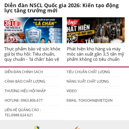
Diễn đàn NSCL Quốc gia 2026: Kiến tạo động
lực tăng trưởng mới
Thực phẩm bảo vệ sức khỏe
Phát hiện kho hàng và máy
giả bị thu hồi: Tiêu chuẩn,
móc sản xuất gần 3,5 tấn mỹ
quy chuẩn - 'lá chắn' bảo vệ
phẩm không có tiêu chuẩn
người tiêu dùng
DIỄN ĐÀN CHÍNH SÁCH
TIÊU CHUẨN CHẤT LƯỢNG
CẢNH BÁO CHẤT LƯỢNG
NĂNG SUẤT CHẤT LƯỢNG
THƯƠNG HIỆU HỘI NHẬP
VIDEO
HOTLINE: 0963.806.677
EMAIL:
TOASOAN@VIETQ.VN
LIÊN HỆ QUẢNG CÁO :
TEL:0988.624.621