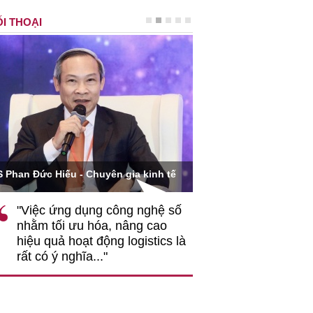
I THOẠI
Ông Hoàng Quang Phòn
S Phan Đức Hiếu - Chuyên gia kinh tế
VCCI
"Việc ứng dụng công nghệ số
""Theo tôi, cần 
nhằm tối ưu hóa, nâng cao
gốc rễ về nhận
hiệu quả hoạt động logistics là
nghiệp cần coi
rất có ý nghĩa..."
động hài hoà là
triển..."