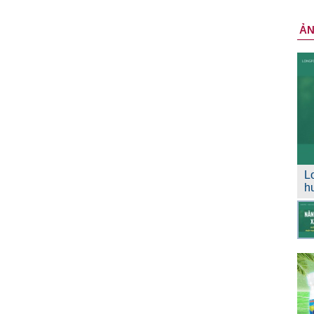
Ả
L
h