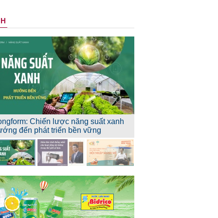
NH
ongform: Chiến lược năng suất xanh
ướng đến phát triển bền vững