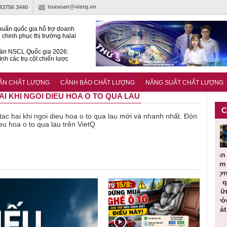
toasoan@vietq.vn
-43756 3440
huẩn quốc gia hỗ trợ doanh
 chinh phục thị trường halal
àn NSCL Quốc gia 2026:
ình các trụ cột chiến lược
iển trong thời đại mới
ễn ra Diễn đàn Năng suất
ượng Quốc gia năm 2026
UẨN CHẤT LƯỢNG
CẢNH BÁO CHẤT LƯỢNG
NĂNG SUẤT CHẤT LƯỢNG
HAI KHI NGOI DIEU HOA O TO QUA LAU
C
ề tac hai khi ngoi dieu hoa o to qua lau mới và nhanh nhất. Đón
ieu hoa o to qua lau trên VietQ
Cảnh báo
Thu hồi
Sản phẩm
Lạm dụng
ùng cần
sản phẩm
toàn quốc
kém chất
sữa tươi
ảnh giác
nhập ngoại
và tiêu hủy
lượng đã
cho trẻ
ựa chọn
bị thu hồi
nước rửa
bỏ qua
nhỏ: Cản
ịt lợn đạt
do mất an
tay dạng
những
báo sai l
iêu chuẩn
toàn có thể
bọt Layer
bước kiểm
dẫn tới
̀ an toàn
xuất hiện
Clean do
soát nào?
nhiều hệ
tại Việt Nam
sản xuất
lụy sức