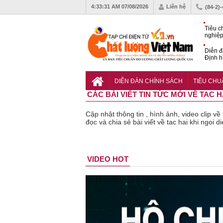
4:33:32 AM
07/08/2026
Liên hệ
(84-2)
Tiêu c
nghiệp
Diễn đ
Định h
phát tr
Sắp di
Chất l
DIỄN ĐÀN CHÍNH SÁCH
TIÊU CH
CÁC BÀI VIẾT TIN TỨC MỚI VỀ TAC 
Cập nhật thông tin , hình ảnh, video clip v
đọc và chia sẻ bài viết về tac hai khi ngoi d
Bột rau
Cảnh báo
Thu hồi
Thu hồi
Người tiêu
VIDEO HOT
‘detox’ vi
39 lô thực
toàn quốc
Cao lỏng
d
phạm về
phẩm bảo
sản phẩm
Cảm cúm
c
chất lượng,
vệ sức
tắm gội
Bảo
l
tiêu hủy
khỏe giả,
Oatrum và
Phương
th
gần 76.000
kém chất
Tabame Pro
không đạt
t
hộp
lượng bị
không đạt
chất lượng
va
thu hồi
chất lượng