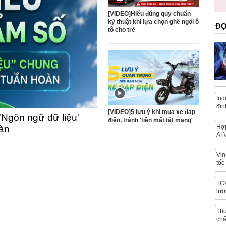
trái phép
khỏe
[VIDEO]Hiểu đúng quy chuẩn
kỹ thuật khi lựa chọn ghế ngồi ô
ĐỌ
tô cho trẻ
Ind
địn
[VIDEO]5 lưu ý khi mua xe đạp
'Ngôn ngữ dữ liệu'
điện, tránh 'tiền mất tật mang'
Hợp
oàn
AI 
Vin
tốc
TCV
lượ
Thu
chấ