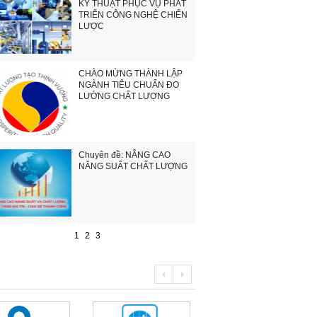
KỸ THUẬT PHỤC VỤ PHÁT
TRIỂN CÔNG NGHỆ CHIẾN
LƯỢC
CHÀO MỪNG THÀNH LẬP
NGÀNH TIÊU CHUẨN ĐO
LƯỜNG CHẤT LƯỢNG
Chuyên đề: NÂNG CAO
NĂNG SUẤT CHẤT LƯỢNG
1
2
3