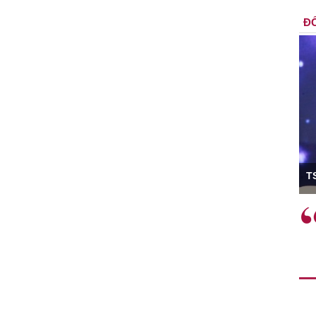
ĐỐ
ó Viện trưởng
T
ệc phải làm
Việc sử dụng hiệu quả chính
và trên thực tế
sách tài khóa không chỉ mang ý
 hành như tăng
nghĩa hỗ trợ ngắn hạn mà còn
a học công
đóng vai trò tạo nền tảng cho
 các cơ chế
tăng trưởng bền vững dài hạn.
i mới sáng tạo,