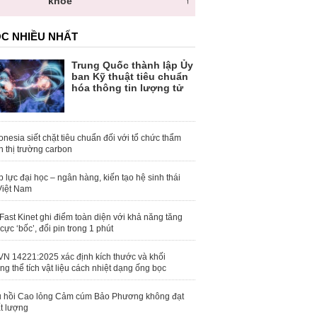
toàn quốc
C NHIỀU NHẤT
Trung Quốc thành lập Ủy
ban Kỹ thuật tiêu chuẩn
hóa thông tin lượng tử
onesia siết chặt tiêu chuẩn đối với tổ chức thẩm
h thị trường carbon
 lực đại học – ngân hàng, kiến tạo hệ sinh thái
Việt Nam
Fast Kinet ghi điểm toàn diện với khả năng tăng
 cực ‘bốc’, đổi pin trong 1 phút
N 14221:2025 xác định kích thước và khối
ng thể tích vật liệu cách nhiệt dạng ống bọc
 hồi Cao lỏng Cảm cúm Bảo Phương không đạt
t lượng