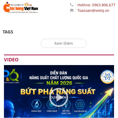
Hotline: 0963.806.677
Toasoan@vietq.vn
TAGS
Xem thêm
VIDEO