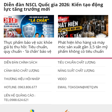
Diễn đàn NSCL Quốc gia 2026: Kiến tạo động
lực tăng trưởng mới
Thực phẩm bảo vệ sức khỏe
Phát hiện kho hàng và máy
giả bị thu hồi: Tiêu chuẩn,
móc sản xuất gần 3,5 tấn mỹ
quy chuẩn - 'lá chắn' bảo vệ
phẩm không có tiêu chuẩn
người tiêu dùng
DIỄN ĐÀN CHÍNH SÁCH
TIÊU CHUẨN CHẤT LƯỢNG
CẢNH BÁO CHẤT LƯỢNG
NĂNG SUẤT CHẤT LƯỢNG
THƯƠNG HIỆU HỘI NHẬP
VIDEO
HOTLINE: 0963.806.677
EMAIL:
TOASOAN@VIETQ.VN
LIÊN HỆ QUẢNG CÁO :
TEL:0988.624.621