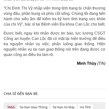
“Chị Đinh Thị Vỹ nhập viện trong tình trạng bị chấn thương
vùng đầu, phần bụng và phía cột sống. Chúng tôi đang tiến
hành cho siêu âm để kiểm tra kỹ hơn tình trạng sức khỏe
của chị Vỹ”, bác sĩ tại Bệnh viện Đa khoa Can Lộc cho biết.
Được biết, ngay khi nhận được tin báo, lực lượng CSGT
Công an huyện Can Lộc đã có mặt tại hiện trường để điều
tra nguyên nhân vụ việc, phân luồng giao thông. HIện
nguyên nhân vụ tai nạn giao thông nói trên đang được cơ
quan công an điều tra làm rõ.
Minh Thùy
(T/h)
CHIA SẺ ĐẾN BẠN BÈ:
Tai Nạn Giao Thông
Tai Nạn Xe Máy
Hà Tĩnh
TAGS: