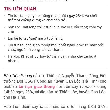
TIN LIÊN QUAN
Tin tức tai nạn giao thông mới nhất ngày 23/4: Vợ chết
thảm vì chồng dừng xe chờ đèn đỏ
Sơn La: Thắt lòng trẻ 7 tuổi bị nước lũ cuốn văng khỏi tay
cha
Em bé lỡ tay 'giết' mẹ ở tuổi lên 2
Tin tức tai nạn giao thông mới nhất ngày 22/4: Xe máy bốc
cháy, người tử vong sau va chạm
Hà Nội: Khắc phục 'bẫy tử thần' cạnh nhà chờ xe buýt
nhanh
Báo Tiền Phong
dẫn lời Thiếu tá Nguyễn Thanh Dũng, Đội
trưởng Đội CSGT Công an huyện Can Lộc (Hà Tĩnh) cho
biết, vụ
tai nạn giao thông
nói trên xảy ra vào khoảng
14h30 ngày 23/4, tại địa bàn xã Thiên Lộc, huyện Can Lộc,
tỉnh Hà Tĩnh.
Vào thời điểm xảy ra tai nạn, xe ô tô mang BKS 37A-