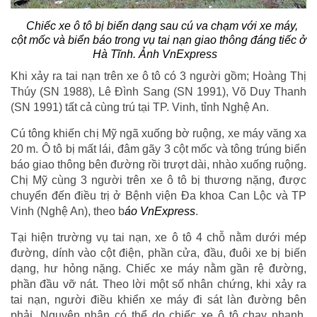
Chiếc xe ô tô bị biến dạng sau cú va chạm với xe máy,
cột mốc và biển báo trong vụ tai nạn giao thông đáng tiếc ở
Hà Tĩnh. Ảnh VnExpress
Khi xảy ra tai nạn trên xe ô tô có 3 người gồm; Hoàng Thị
Thúy (SN 1988), Lê Đình Sang (SN 1991), Võ Duy Thanh
(SN 1991) tất cả cùng trú tại TP. Vinh, tỉnh Nghệ An.
Cú tông khiến chị Mỹ ngã xuống bờ ruộng, xe máy văng xa
20 m. Ô tô bị mất lái, đâm gãy 3 cột mốc và tông trúng biển
báo giao thông bên đường rồi trượt dài, nhào xuống ruộng.
Chị Mỹ cùng 3 người trên xe ô tô bị thương nặng, được
chuyển đến điều trị ở Bệnh viện Đa khoa Can Lộc và TP
Vinh (Nghệ An), theo b
áo VnExpress
.
Tại hiện trường vụ tai nạn, xe ô tô 4 chỗ nằm dưới mép
đường, dính vào cột điện, phần cửa, đầu, đuôi xe bị biến
dạng, hư hỏng nặng. Chiếc xe máy nằm gần rệ đường,
phần đầu vỡ nát. Theo lời một số nhân chứng, khi xảy ra
tai nạn, người điều khiển xe máy đi sát làn đường bên
phải. Nguyên nhân có thể do chiếc xe ô tô chạy nhanh,