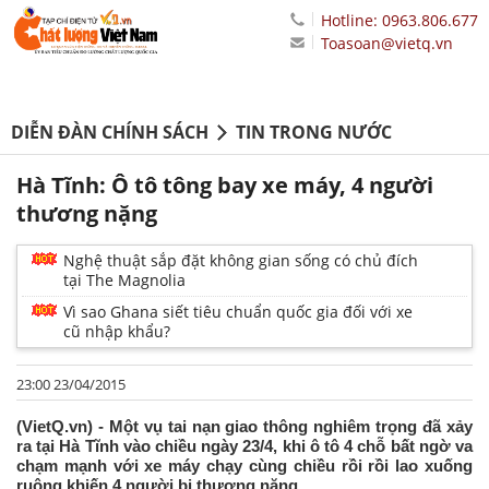
Hotline: 0963.806.677
Toasoan@vietq.vn
DIỄN ĐÀN CHÍNH SÁCH
TIN TRONG NƯỚC
Hà Tĩnh: Ô tô tông bay xe máy, 4 người
thương nặng
Nghệ thuật sắp đặt không gian sống có chủ đích
tại The Magnolia
Vì sao Ghana siết tiêu chuẩn quốc gia đối với xe
cũ nhập khẩu?
23:00 23/04/2015
(VietQ.vn) - Một vụ tai nạn giao thông nghiêm trọng đã xảy
ra tại Hà Tĩnh vào chiều ngày 23/4, khi ô tô 4 chỗ bất ngờ va
chạm mạnh với xe máy chạy cùng chiều rồi rồi lao xuống
ruộng khiến 4 người bị thương nặng.