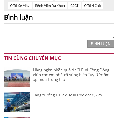
Ô Tô Xe Máy
Bệnh Viện Đa Khoa
CSGT
Ô Tô 4 Chỗ
Bình luận
BÌNH LUẬN
TIN CÙNG CHUYÊN MỤC
Hàng ngàn phần quà từ CLB Vì Cộng Đồng
giúp các em nhỏ xã vùng biên Tuy Đức ấm
áp mùa Trung thu
Tăng trưởng GDP quý III ước đạt 8,22%