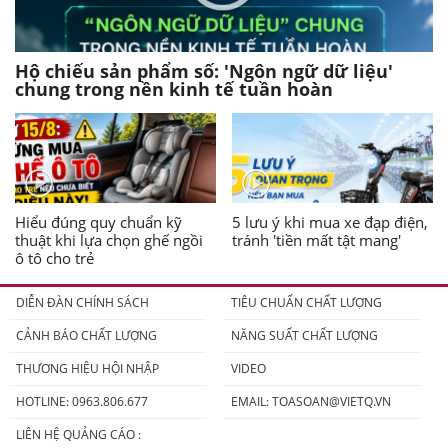
Hộ chiếu sản phẩm số: 'Ngôn ngữ dữ liệu'
chung trong nền kinh tế tuần hoàn
Hiểu đúng quy chuẩn kỹ
5 lưu ý khi mua xe đạp điện,
thuật khi lựa chọn ghế ngồi
tránh 'tiền mất tật mang'
ô tô cho trẻ
DIỄN ĐÀN CHÍNH SÁCH
TIÊU CHUẨN CHẤT LƯỢNG
CẢNH BÁO CHẤT LƯỢNG
NĂNG SUẤT CHẤT LƯỢNG
THƯƠNG HIỆU HỘI NHẬP
VIDEO
HOTLINE: 0963.806.677
EMAIL:
TOASOAN@VIETQ.VN
LIÊN HỆ QUẢNG CÁO :