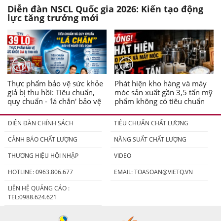
Diễn đàn NSCL Quốc gia 2026: Kiến tạo động
lực tăng trưởng mới
Thực phẩm bảo vệ sức khỏe
Phát hiện kho hàng và máy
giả bị thu hồi: Tiêu chuẩn,
móc sản xuất gần 3,5 tấn mỹ
quy chuẩn - 'lá chắn' bảo vệ
phẩm không có tiêu chuẩn
người tiêu dùng
DIỄN ĐÀN CHÍNH SÁCH
TIÊU CHUẨN CHẤT LƯỢNG
CẢNH BÁO CHẤT LƯỢNG
NĂNG SUẤT CHẤT LƯỢNG
THƯƠNG HIỆU HỘI NHẬP
VIDEO
HOTLINE: 0963.806.677
EMAIL:
TOASOAN@VIETQ.VN
LIÊN HỆ QUẢNG CÁO :
TEL:0988.624.621