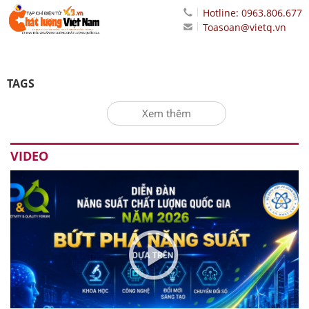
Hotline: 0963.806.677
Toasoan@vietq.vn
TAGS
Xem thêm
VIDEO