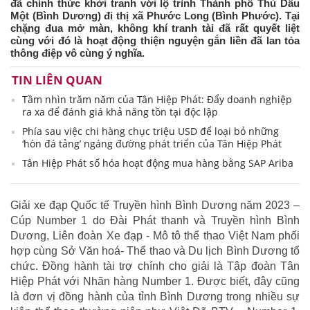
đã chính thức khởi tranh với lộ trình Thành phố Thủ Dầu
Một (Bình Dương) đi thị xã Phước Long (Bình Phước). Tại
chặng đua mở màn, không khí tranh tài đã rất quyết liệt
cùng với đó là hoạt động thiện nguyện gắn liền đã lan tỏa
thông điệp vô cùng ý nghĩa.
TIN LIÊN QUAN
Tầm nhìn trăm năm của Tân Hiệp Phát: Đẩy doanh nghiệp
ra xa để đánh giá khả năng tồn tại độc lập
Phía sau việc chi hàng chục triệu USD để loại bỏ những
‘hòn đá tảng’ ngáng đường phát triển của Tân Hiệp Phát
Tân Hiệp Phát số hóa hoạt động mua hàng bằng SAP Ariba
Giải xe đạp Quốc tế Truyền hình Bình Dương năm 2023 –
Cúp Number 1 do Đài Phát thanh và Truyền hình Bình
Dương, Liên đoàn Xe đạp - Mô tô thể thao Việt Nam phối
hợp cùng Sở Văn hoá- Thể thao và Du lịch Bình Dương tổ
chức. Đồng hành tài trợ chính cho giải là Tập đoàn Tân
Hiệp Phát với Nhãn hàng Number 1. Được biết, đây cũng
là đơn vị đồng hành của tỉnh Bình Dương trong nhiều sự