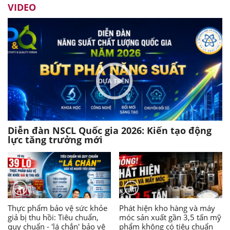
VIDEO
Diễn đàn NSCL Quốc gia 2026: Kiến tạo động
lực tăng trưởng mới
Thực phẩm bảo vệ sức khỏe
Phát hiện kho hàng và máy
giả bị thu hồi: Tiêu chuẩn,
móc sản xuất gần 3,5 tấn mỹ
quy chuẩn - 'lá chắn' bảo vệ
phẩm không có tiêu chuẩn