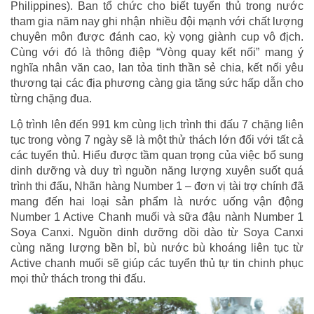
Philippines). Ban tổ chức cho biết tuyển thủ trong nước
tham gia năm nay ghi nhận nhiều đội mạnh với chất lượng
chuyên môn được đánh cao, kỳ vọng giành cup vô địch.
Cùng với đó là thông điệp “Vòng quay kết nối” mang ý
nghĩa nhân văn cao, lan tỏa tinh thần sẻ chia, kết nối yêu
thương tại các địa phương càng gia tăng sức hấp dẫn cho
từng chặng đua.
Lộ trình lên đến 991 km cùng lịch trình thi đấu 7 chặng liên
tục trong vòng 7 ngày sẽ là một thử thách lớn đối với tất cả
các tuyển thủ. Hiểu được tầm quan trọng của việc bổ sung
dinh dưỡng và duy trì nguồn năng lượng xuyên suốt quá
trình thi đấu, Nhãn hàng Number 1 – đơn vị tài trợ chính đã
mang đến hai loại sản phẩm là nước uống vận động
Number 1 Active Chanh muối và sữa đậu nành Number 1
Soya Canxi. Nguồn dinh dưỡng dồi dào từ Soya Canxi
cùng năng lượng bền bỉ, bù nước bù khoáng liên tục từ
Active chanh muối sẽ giúp các tuyển thủ tự tin chinh phục
mọi thử thách trong thi đấu.