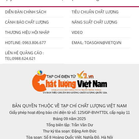
người tiêu dùng
DIỄN ĐÀN CHÍNH SÁCH
TIÊU CHUẨN CHẤT LƯỢNG
CẢNH BÁO CHẤT LƯỢNG
NĂNG SUẤT CHẤT LƯỢNG
THƯƠNG HIỆU HỘI NHẬP
VIDEO
HOTLINE: 0963.806.677
EMAIL:
TOASOAN@VIETQ.VN
LIÊN HỆ QUẢNG CÁO :
TEL:0988.624.621
BẢN QUYỀN THUỘC VỀ TẠP CHÍ CHẤT LƯỢNG VIỆT NAM
Giấy phép hoạt động báo chí điện tử số: 125/GP-BVHTTDL cấp ngày 11
tháng 09 năm 2025
Tổng biên tập: Trần Văn Dư
Thư ký tòa soạn: Đặng Anh Đức
Tòa soạn: Số 8 Hoàng Quốc Việt, Nghĩa Đô, Hà Nội