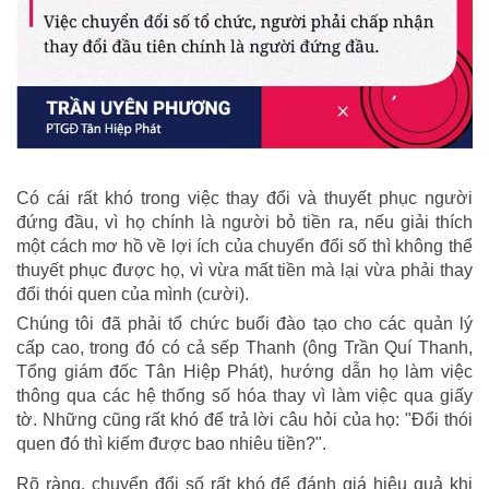
Có cái rất khó trong việc thay đổi và thuyết phục người
đứng đầu, vì họ chính là người bỏ tiền ra, nếu giải thích
một cách mơ hồ về lợi ích của chuyển đổi số thì không thể
thuyết phục được họ, vì vừa mất tiền mà lại vừa phải thay
đổi thói quen của mình (cười).
Chúng tôi đã phải tổ chức buổi đào tạo cho các quản lý
cấp cao, trong đó có cả sếp Thanh (ông Trần Quí Thanh,
Tổng giám đốc Tân Hiệp Phát), hướng dẫn họ làm việc
thông qua các hệ thống số hóa thay vì làm việc qua giấy
tờ. Những cũng rất khó để trả lời câu hỏi của họ: "Đổi thói
quen đó thì kiếm được bao nhiêu tiền?".
Rõ ràng, chuyển đổi số rất khó để đánh giá hiệu quả khi