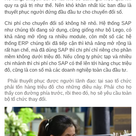
quy ra giá trị như thế. Nên khó khăn nhất lúc ban đầu là
thuyết phục người đứng đầu đầu tư cho chuyển đổi số.
Chi phí cho chuyển đổi số không hề nhỏ. Hệ thống SAP
như chúng tôi đang sử dụng, cũng giống như bộ Lego, có
khả năng mở rộng ra nhiều module, còn một số các hệ
thống ERP chúng tôi đã tiếp cận thì khả năng mở rộng là
rất hạn chế, mà đã dùng SAP thì chi phí chỉ riêng cho phần
mềm không dưới triệu đô. Nếu công ty phức tạp và nhiều
chi nhánh thì chi phí cho SAP có thể lên tới hàng chục triệu
đô, cũng là con số mà các doanh nghiệp toàn cầu đầu tư.
Phải thuyết phục được người lãnh đạo: tại sao tổ chức
phải tốn hàng triệu đô cho những điều này. Phải cho họ
thấy con đường phía trước, rồi theo đó, họ sẽ yêu cầu toàn
bộ tổ chức thay đổi.