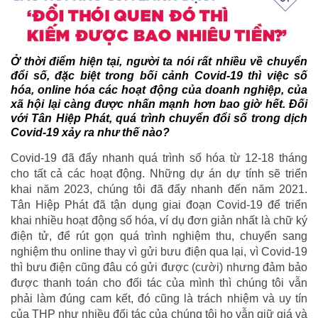
Ở thời điểm hiện tại, người ta nói rất nhiều về chuyển
đổi số, đặc biệt trong bối cảnh Covid-19 thì việc số
hóa, online hóa các hoạt động của doanh nghiệp, của
xã hội lại càng được nhấn mạnh hơn bao giờ hết. Đối
với Tân Hiệp Phát, quá trình chuyển đổi số trong dịch
Covid-19 xảy ra như thế nào?
Covid-19 đã đẩy nhanh quá trình số hóa từ 12-18 tháng
cho tất cả các hoạt động. Những dự án dự tính sẽ triển
khai năm 2023, chúng tôi đã đẩy nhanh đến năm 2021.
Tân Hiệp Phát đã tận dụng giai đoạn Covid-19 để triển
khai nhiều hoạt động số hóa, ví dụ đơn giản nhất là chữ ký
điện tử, để rút gọn quá trình nghiệm thu, chuyển sang
nghiệm thu online thay vì gửi bưu điện qua lại, vì Covid-19
thì bưu điện cũng đâu có gửi được (cười) nhưng đảm bảo
được thanh toán cho đối tác của mình thì chúng tôi vẫn
phải làm đúng cam kết, đó cũng là trách nhiệm và uy tín
của THP như nhiều đối tác của chúng tôi họ vẫn giữ giá và