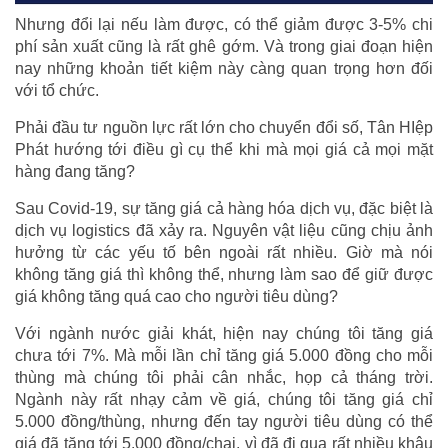
Nhưng đổi lại nếu làm được, có thể giảm được 3-5% chi
phí sản xuất cũng là rất ghê gớm. Và trong giai đoạn hiện
nay những khoản tiết kiệm này càng quan trọng hơn đối
với tổ chức.
Phải đầu tư nguồn lực rất lớn cho chuyển đổi số, Tân HIệp
Phát hướng tới điều gì cụ thể khi mà mọi giá cả mọi mặt
hàng đang tăng?
Sau Covid-19, sự tăng giá cả hàng hóa dịch vụ, đặc biệt là
dịch vụ logistics đã xảy ra. Nguyên vật liệu cũng chịu ảnh
hưởng từ các yếu tố bên ngoài rất nhiều. Giờ mà nói
không tăng giá thì không thể, nhưng làm sao để giữ được
giá không tăng quá cao cho người tiêu dùng?
Với ngành nước giải khát, hiện nay chúng tôi tăng giá
chưa tới 7%. Mà mỗi lần chỉ tăng giá 5.000 đồng cho mỗi
thùng mà chúng tôi phải cân nhắc, họp cả tháng trời.
Ngành này rất nhạy cảm về giá, chúng tôi tăng giá chỉ
5.000 đồng/thùng, nhưng đến tay người tiêu dùng có thể
giá đã tăng tới 5.000 đồng/chai, vì đã đi qua rất nhiều khâu