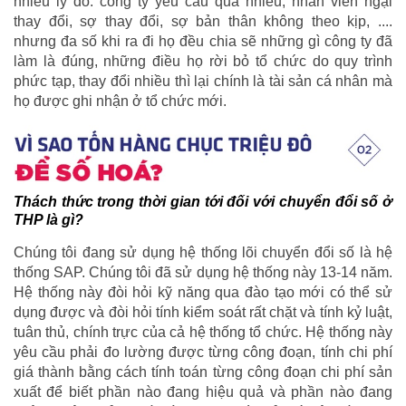
nhiều lý do: công ty yêu cầu quá nhiều, nhân viên ngại
thay đổi, sợ thay đổi, sợ bản thân không theo kịp, ....
nhưng đa số khi ra đi họ đều chia sẽ những gì công ty đã
làm là đúng, những điều họ rời bỏ tổ chức do quy trình
phức tạp, thay đổi nhiều thì lại chính là tài sản cá nhân mà
họ được ghi nhận ở tổ chức mới.
Thách thức trong thời gian tới đối với chuyển đổi số ở
THP là gì?
Chúng tôi đang sử dụng hệ thống lõi chuyển đổi số là hệ
thống SAP. Chúng tôi đã sử dụng hệ thống này 13-14 năm.
Hệ thống này đòi hỏi kỹ năng qua đào tạo mới có thể sử
dụng được và đòi hỏi tính kiểm soát rất chặt và tính kỷ luật,
tuân thủ, chính trực của cả hệ thống tổ chức. Hệ thống này
yêu cầu phải đo lường được từng công đoạn, tính chi phí
giá thành bằng cách tính toán từng công đoạn chi phí sản
xuất để biết phần nào đang hiệu quả và phần nào đang