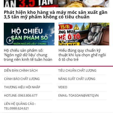
Phát hiện kho hàng và máy móc sản xuất gần
3,5 tấn mỹ phẩm không có tiêu chuẩn
Hộ chiếu sản phẩm số:
Hiểu đúng quy chuẩn kỹ
'Ngôn ngữ dữ liệu' chung
thuật khi lựa chọn ghế ngồi
trong nền kinh tế tuần hoàn
ô tô cho trẻ
DIỄN ĐÀN CHÍNH SÁCH
TIÊU CHUẨN CHẤT LƯỢNG
CẢNH BÁO CHẤT LƯỢNG
NĂNG SUẤT CHẤT LƯỢNG
THƯƠNG HIỆU HỘI NHẬP
VIDEO
HOTLINE: 0963.806.677
EMAIL:
TOASOAN@VIETQ.VN
LIÊN HỆ QUẢNG CÁO :
TEL:0988.624.621