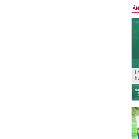
Ả
L
h