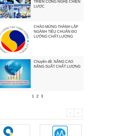
TRIỂN CÔNG NGHỆ CHIẾN
LƯỢC
CHÀO MỪNG THÀNH LẬP
NGÀNH TIÊU CHUẨN ĐO
LƯỜNG CHẤT LƯỢNG
Chuyên đề: NÂNG CAO
NĂNG SUẤT CHẤT LƯỢNG
1
2
3