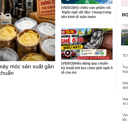
trái phép
[VIDEO]Hộ chiếu sản phẩm số:
'Ngôn ngữ dữ liệu' chung trong
ĐỌ
nền kinh tế tuần hoàn
TCV
[VIDEO]Hiểu đúng quy chuẩn
máy móc sản xuất gần
Tru
kỹ thuật khi lựa chọn ghế ngồi ô
hóa
 chuẩn
tô cho trẻ
Ind
địn
Hợp
AI 
Vin
tốc