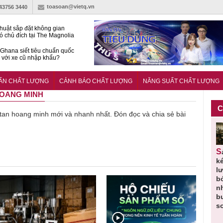
toasoan@vietq.vn
-43756 3440
huật sắp đặt không gian
ó chủ đích tại The Magnolia
 Ghana siết tiêu chuẩn quốc
i với xe cũ nhập khẩu?
g ‘trải thảm đỏ’, Nam trung
 Nẵng hút dòng vốn vào bất
UẨN CHẤT LƯỢNG
CẢNH BÁO CHẤT LƯỢNG
NĂNG SUẤT CHẤT LƯỢNG
ản cao cấp
 HOANG MINH
C
về tan hoang minh mới và nhanh nhất. Đón đọc và chia sẻ bài
Thu hồi
Người tiêu
Cảnh báo
Thu hồi
Sản phẩm
 em
Cao lỏng
dùng cần
sản phẩm
toàn quốc
k
 do
Cảm cúm
cảnh giác
nhập ngoại
và tiêu hủy
l
áp
Bảo
lựa chọn
bị thu hồi
nước rửa
b
u
Phương
thịt lợn đạt
do mất an
tay dạng
n
n
không đạt
tiêu chuẩn
toàn có thể
bọt Layer
b
chất lượng
và an toàn
xuất hiện
Clean do
s
tại Việt Nam
sản xuất