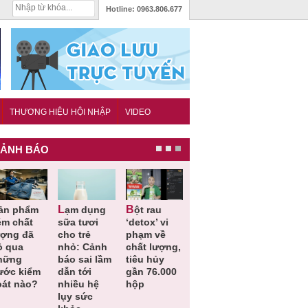
Hotline:
0963.806.677
THƯƠNG HIỆU HỘI NHẬP
VIDEO
ẢNH BÁO
Lạm dụng
Bột rau
Những quy
Thu hồi đồ
ém chất
sữa tươi
‘detox’ vi
định cần
ngủ trẻ e
ượng đã
cho trẻ
phạm về
biết trong
Michley d
ỏ qua
nhỏ: Cảnh
chất lượng,
QCVN
không đá
hững
báo sai lầm
tiêu hủy
25:2025/BCT
ứng tiêu
ước kiểm
dẫn tới
gần 76.000
để hạn chế
chuẩn an
oát nào?
nhiều hệ
hộp
sự cố điện
toàn
lụy sức
khi thi công