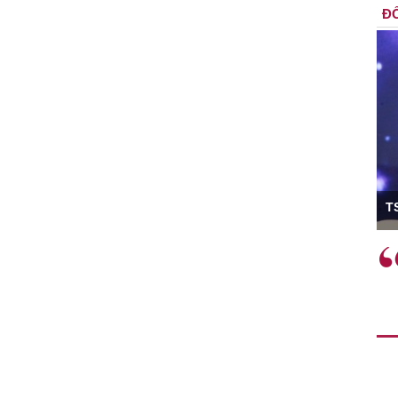
ĐỐ
ó Viện trưởng
T
ệc phải làm
Việc sử dụng hiệu quả chính
và trên thực tế
sách tài khóa không chỉ mang ý
 hành như tăng
nghĩa hỗ trợ ngắn hạn mà còn
a học công
đóng vai trò tạo nền tảng cho
 các cơ chế
tăng trưởng bền vững dài hạn.
i mới sáng tạo,