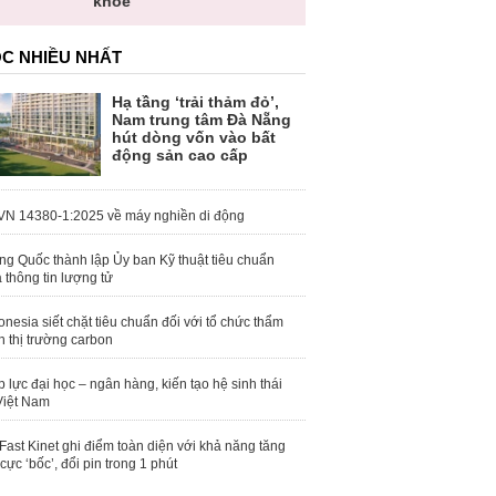
khỏe
C NHIỀU NHẤT
Hạ tầng ‘trải thảm đỏ’,
Nam trung tâm Đà Nẵng
hút dòng vốn vào bất
động sản cao cấp
N 14380-1:2025 về máy nghiền di động
ng Quốc thành lập Ủy ban Kỹ thuật tiêu chuẩn
 thông tin lượng tử
onesia siết chặt tiêu chuẩn đối với tổ chức thẩm
h thị trường carbon
 lực đại học – ngân hàng, kiến tạo hệ sinh thái
Việt Nam
Fast Kinet ghi điểm toàn diện với khả năng tăng
 cực ‘bốc’, đổi pin trong 1 phút