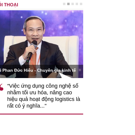
I THOẠI
Ông Hoàng Quang Phòn
S Phan Đức Hiếu - Chuyên gia kinh tế
VCCI
"Việc ứng dụng công nghệ số
""Theo tôi, cần 
nhằm tối ưu hóa, nâng cao
gốc rễ về nhận
hiệu quả hoạt động logistics là
nghiệp cần coi
rất có ý nghĩa..."
động hài hoà là
triển..."