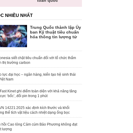
toàn quốc
C NHIỀU NHẤT
Trung Quốc thành lập Ủy
ban Kỹ thuật tiêu chuẩn
hóa thông tin lượng tử
onesia siết chặt tiêu chuẩn đối với tổ chức thẩm
h thị trường carbon
 lực đại học – ngân hàng, kiến tạo hệ sinh thái
Việt Nam
Fast Kinet ghi điểm toàn diện với khả năng tăng
 cực ‘bốc’, đổi pin trong 1 phút
N 14221:2025 xác định kích thước và khối
ng thể tích vật liệu cách nhiệt dạng ống bọc
 hồi Cao lỏng Cảm cúm Bảo Phương không đạt
t lượng