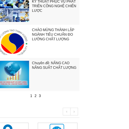
KỸ THUẬT PHỤC VỤ PHÁT
TRIỂN CÔNG NGHỆ CHIẾN
LƯỢC
CHÀO MỪNG THÀNH LẬP
NGÀNH TIÊU CHUẨN ĐO
LƯỜNG CHẤT LƯỢNG
Chuyên đề: NÂNG CAO
NĂNG SUẤT CHẤT LƯỢNG
1
2
3