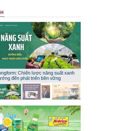
NH
ongform: Chiến lược năng suất xanh
ướng đến phát triển bền vững