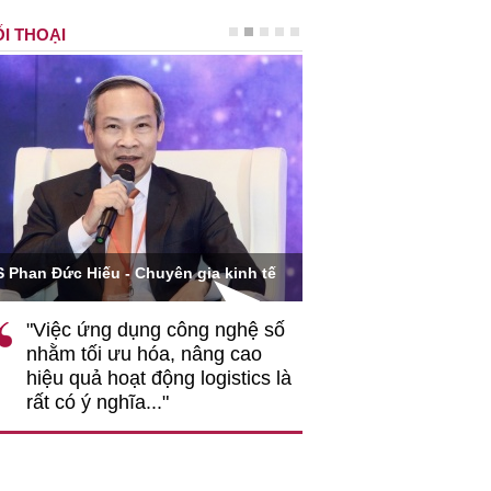
I THOẠI
Ông Hoàng Quang Phòn
S Phan Đức Hiếu - Chuyên gia kinh tế
VCCI
"Việc ứng dụng công nghệ số
""Theo tôi, cần 
nhằm tối ưu hóa, nâng cao
gốc rễ về nhận
hiệu quả hoạt động logistics là
nghiệp cần coi
rất có ý nghĩa..."
động hài hoà là
triển..."