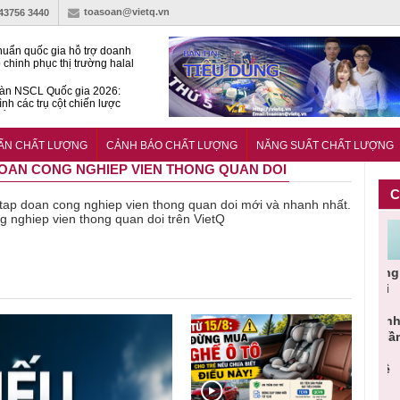
toasoan@vietq.vn
-43756 3440
huẩn quốc gia hỗ trợ doanh
 chinh phục thị trường halal
àn NSCL Quốc gia 2026:
ình các trụ cột chiến lược
iển trong thời đại mới
ễn ra Diễn đàn Năng suất
ượng Quốc gia năm 2026
UẨN CHẤT LƯỢNG
CẢNH BÁO CHẤT LƯỢNG
NĂNG SUẤT CHẤT LƯỢNG
 DOAN CONG NGHIEP VIEN THONG QUAN DOI
C
về tap doan cong nghiep vien thong quan doi mới và nhanh nhất.
ng nghiep vien thong quan doi trên VietQ
Cảnh báo
Thu hồi
Sản phẩm
Lạm dụng
Bột rau
n
sản phẩm
toàn quốc
kém chất
sữa tươi
‘d
ác
nhập ngoại
và tiêu hủy
lượng đã
cho trẻ
p
n
bị thu hồi
nước rửa
bỏ qua
nhỏ: Cảnh
c
 đạt
do mất an
tay dạng
những
báo sai lầm
t
uẩn
toàn có thể
bọt Layer
bước kiểm
dẫn tới
g
àn
xuất hiện
Clean do
soát nào?
nhiều hệ
h
tại Việt Nam
sản xuất
lụy sức