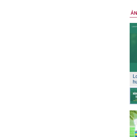
Ả
L
h