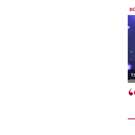
ĐỐ
ó Viện trưởng
T
ệc phải làm
Việc sử dụng hiệu quả chính
và trên thực tế
sách tài khóa không chỉ mang ý
 hành như tăng
nghĩa hỗ trợ ngắn hạn mà còn
a học công
đóng vai trò tạo nền tảng cho
 các cơ chế
tăng trưởng bền vững dài hạn.
i mới sáng tạo,