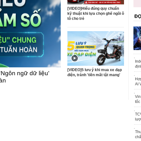
trái phép
khỏe
[VIDEO]Hiểu đúng quy chuẩn
kỹ thuật khi lựa chọn ghế ngồi ô
ĐỌ
tô cho trẻ
Ind
địn
[VIDEO]5 lưu ý khi mua xe đạp
'Ngôn ngữ dữ liệu'
điện, tránh 'tiền mất tật mang'
Hợp
oàn
AI 
Vin
tốc
TCV
lượ
Thu
chấ