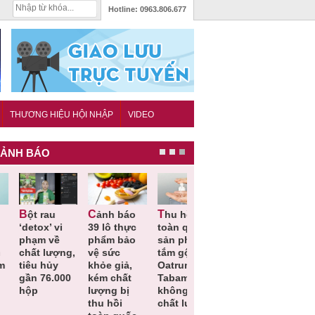
Hotline:
0963.806.677
THƯƠNG HIỆU HỘI NHẬP
VIDEO
ẢNH BÁO
Cảnh báo
Thu hồi
Thu hồi
Người tiêu
etox’ vi
39 lô thực
toàn quốc
Cao lỏng
dùng cần
hạm về
phẩm bảo
sản phẩm
Cảm cúm
cảnh giác
hất lượng,
vệ sức
tắm gội
Bảo
lựa chọn
iêu hủy
khỏe giả,
Oatrum và
Phương
thịt lợn đ
ần 76.000
kém chất
Tabame Pro
không đạt
tiêu chuẩ
ộp
lượng bị
không đạt
chất lượng
và an toà
thu hồi
chất lượng