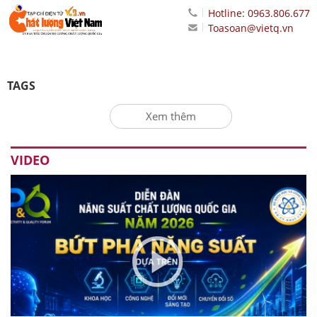
Hotline: 0963.806.677
Toasoan@vietq.vn
TAGS
Xem thêm
VIDEO