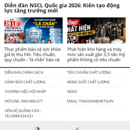
Diễn đàn NSCL Quốc gia 2026: Kiến tạo động
lực tăng trưởng mới
Thực phẩm bảo vệ sức khỏe
Phát hiện kho hàng và máy
giả bị thu hồi: Tiêu chuẩn,
móc sản xuất gần 3,5 tấn mỹ
quy chuẩn - 'lá chắn' bảo vệ
phẩm không có tiêu chuẩn
người tiêu dùng
DIỄN ĐÀN CHÍNH SÁCH
TIÊU CHUẨN CHẤT LƯỢNG
CẢNH BÁO CHẤT LƯỢNG
NĂNG SUẤT CHẤT LƯỢNG
THƯƠNG HIỆU HỘI NHẬP
VIDEO
HOTLINE: 0963.806.677
EMAIL:
TOASOAN@VIETQ.VN
LIÊN HỆ QUẢNG CÁO :
TEL:0988.624.621