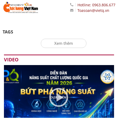
Hotline: 0963.806.677
Toasoan@vietq.vn
TAGS
Xem thêm
VIDEO