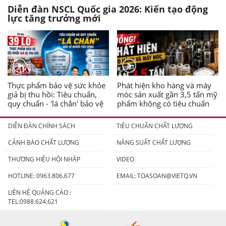
Diễn đàn NSCL Quốc gia 2026: Kiến tạo động
lực tăng trưởng mới
Thực phẩm bảo vệ sức khỏe
Phát hiện kho hàng và máy
giả bị thu hồi: Tiêu chuẩn,
móc sản xuất gần 3,5 tấn mỹ
quy chuẩn - 'lá chắn' bảo vệ
phẩm không có tiêu chuẩn
người tiêu dùng
DIỄN ĐÀN CHÍNH SÁCH
TIÊU CHUẨN CHẤT LƯỢNG
CẢNH BÁO CHẤT LƯỢNG
NĂNG SUẤT CHẤT LƯỢNG
THƯƠNG HIỆU HỘI NHẬP
VIDEO
HOTLINE: 0963.806.677
EMAIL:
TOASOAN@VIETQ.VN
LIÊN HỆ QUẢNG CÁO :
TEL:0988.624.621