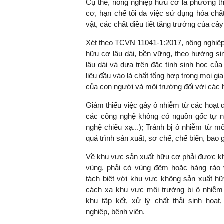
Cụ thể, nông nghiệp hữu cơ là phương th
cơ, hạn chế tối đa việc sử dụng hóa chấ
vật, các chất điều tiết tăng trưởng của cây
Xét theo TCVN 11041-1:2017, nông nghiệp
TS. Nguyễn Đức Độ - Ph
Viện Kinh tế Tài chính
hữu cơ lâu dài, bền vững, theo hướng sin
lâu dài và dựa trên đặc tính sinh học của
liệu đầu vào là chất tổng hợp trong mọi g
"Có rất nhiều vi
của con người và môi trường đối với các 
ngay từ bây giờ 
đang được tiến
Giảm thiểu việc gây ô nhiễm từ các hoạt
đầu tư cho kho
các công nghệ không có nguồn gốc tự nh
nghệ; ban hành
nghệ chiếu xạ...); Tránh bị ô nhiễm từ m
khuyến khích đổ
quá trình sản xuất, sơ chế, chế biến, bao
khởi nghiệp..."
Về khu vực sản xuất hữu cơ phải được k
vùng, phải có vùng đệm hoặc hàng rào v
tách biệt với khu vực không sản xuất h
cách xa khu vực môi trường bị ô nhiễm
khu tập kết, xử lý chất thải sinh hoạt
nghiệp, bệnh viện.