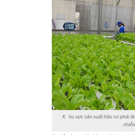
K
hu vực sản xuất hữu cơ phải 
nhiễm