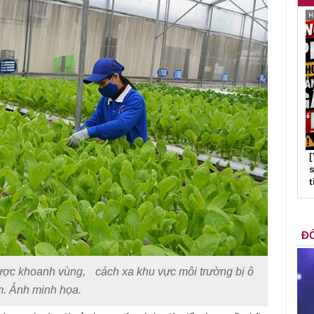
s
t
ĐỐ
được khoanh vùng,
cách xa khu vực môi trường bị ô
. Ảnh minh họa.