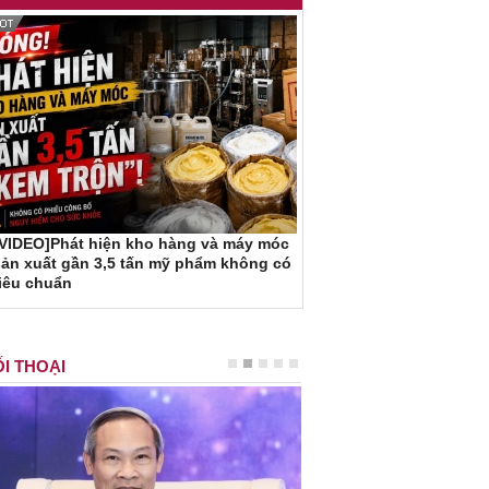
[VIDEO]Phát hiện kho hàng và máy móc
ản xuất gần 3,5 tấn mỹ phẩm không có
iêu chuẩn
I THOẠI