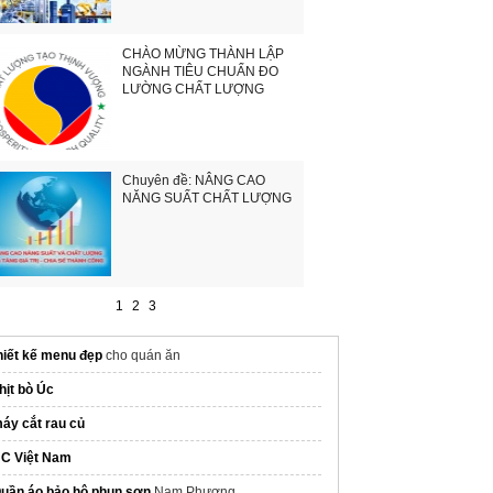
CHÀO MỪNG THÀNH LẬP
NGÀNH TIÊU CHUẨN ĐO
LƯỜNG CHẤT LƯỢNG
Chuyên đề: NÂNG CAO
NĂNG SUẤT CHẤT LƯỢNG
1
2
3
hiết kế menu đẹp
cho quán ăn
hịt bò Úc
áy cắt rau củ
C Việt Nam
uần áo bảo hộ phun sơn
Nam Phương