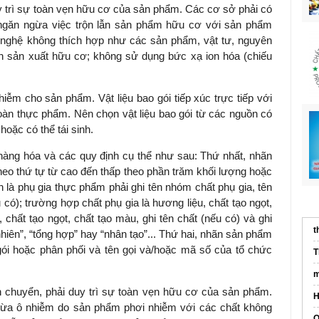
uy trì sự toàn vẹn hữu cơ của sản phẩm. Các cơ sở phải có
ngăn ngừa việc trộn lẫn sản phẩm hữu cơ với sản phẩm
nghệ không thích hợp như các sản phẩm, vật tư, nguyên
n sản xuất hữu cơ; không sử dụng bức xạ ion hóa (chiếu
iễm cho sản phẩm. Vật liệu bao gói tiếp xúc trực tiếp với
oàn thực phẩm. Nên chọn vật liệu bao gói từ các nguồn có
hoặc có thể tái sinh.
hàng hóa và các quy định cụ thể như sau: Thứ nhất, nhãn
heo thứ tự từ cao đến thấp theo phần trăm khối lượng hoặc
n là phụ gia thực phẩm phải ghi tên nhóm chất phụ gia, tên
có); trường hợp chất phụ gia là hương liệu, chất tạo ngọt,
 chất tạo ngọt, chất tạo màu, ghi tên chất (nếu có) và ghi
t
 nhiên”, “tổng hợp” hay “nhân tạo”... Thứ hai, nhãn sản phẩm
 gói hoặc phân phối và tên gọi và/hoặc mã số của tổ chức
T
m
ận chuyển, phải duy trì sự toàn vẹn hữu cơ của sản phẩm.
H
gừa ô nhiễm do sản phẩm phơi nhiễm với các chất không
Q