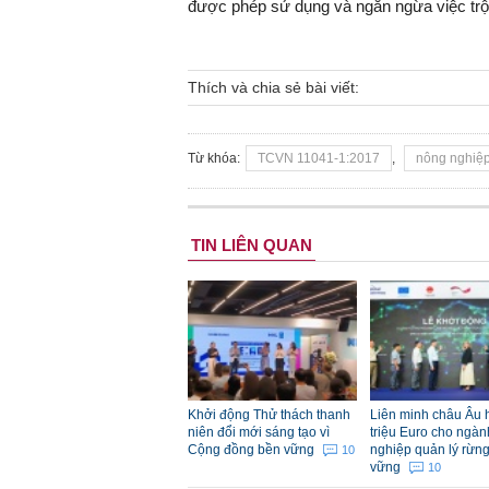
được phép sử dụng và ngăn ngừa việc tr
Thích và chia sẻ bài viết:
Từ khóa:
TCVN 11041-1:2017
,
nông nghiệ
TIN LIÊN QUAN
Khởi động Thử thách thanh
Liên minh châu Âu h
niên đổi mới sáng tạo vì
triệu Euro cho ngà
Cộng đồng bền vững
nghiệp quản lý rừn
10
vững
10