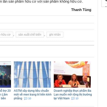
ộn lẫn sản phẩm hữu cơ với sản phẩm không hữu cơ.
n
Thanh Tùng
Đ
H
p hữu cơ
,
sản xuất chế biến
,
ghi nhãn
ỗ trợ 20
ASTM xây dựng tiêu chuẩn
Doanh nghiệp thực phẩm Ba
nh Lâm
mới về men trang trí trên kính
Lan muốn mở rộng thị trường
g bền
phẳng
tại Việt Nam
10
10