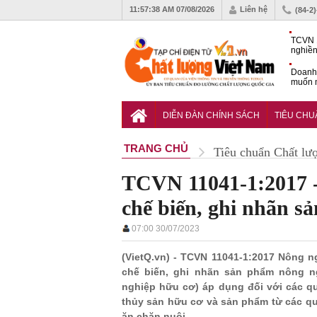
11:57:39 AM
07/08/2026
Liên hệ
(84-2
TCVN 
nghiền
Doanh
muốn m
Nam
Tiêu c
nghiệp
DIỄN ĐÀN CHÍNH SÁCH
TIÊU CH
TRANG CHỦ
Tiêu chuẩn Chất lư
TCVN 11041-1:2017 - 
chế biến, ghi nhãn 
07:00 30/07/2023
(VietQ.vn) - TCVN 11041-1:2017 Nông n
chế biến, ghi nhãn sản phẩm nông n
nghiệp hữu cơ) áp dụng đối với các qu
thủy sản hữu cơ và sản phẩm từ các qu
ăn chăn nuôi.