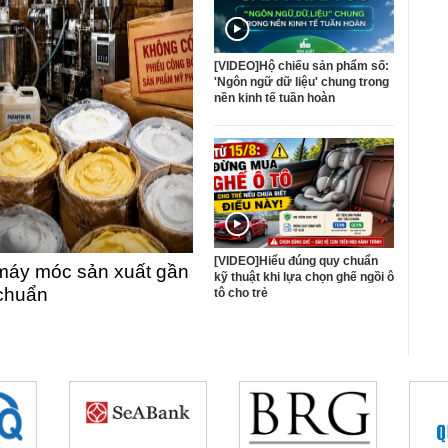
[VIDEO]Hộ chiếu sản phẩm số:
'Ngôn ngữ dữ liệu' chung trong
nền kinh tế tuần hoàn
[VIDEO]Hiểu đúng quy chuẩn
máy móc sản xuất gần
kỹ thuật khi lựa chọn ghế ngồi ô
 chuẩn
tô cho trẻ