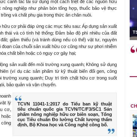
ức canh tác tái sử dụng một cách triệt để các nguồn hữu
t nông nghiệp như phân bón tổng hợp, thuốc bảo vệ thực
 trồng và chất phụ gia trong thức ăn chăn nuôi.
 hữu cơ phải đáp ứng các mục tiêu sau: Áp dụng sản xuất
ó Viện trưởng
T
h thái và có tính hệ thống; Đảm bảo độ phì nhiêu của đất
 đất; giảm thiểu (và tránh dùng nếu có thể) vật tư, nguyên
iai đoạn của chuỗi sản xuất hữu cơ cũng như sự phơi nhiễm
ệc phải làm
Việc sử dụng hiệu quả chính
hóa chất bền hoặc có nguy cơ gây hại;
và trên thực tế
sách tài khóa không chỉ mang ý
 hành như tăng
nghĩa hỗ trợ ngắn hạn mà còn
 động sản xuất đến môi trường xung quanh; Không sử dụng
a học công
đóng vai trò tạo nền tảng cho
iên (ví dụ các sản phẩm từ kỹ thuật biến đổi gen, công
 các cơ chế
tăng trưởng bền vững dài hạn.
ôi trường xung quanh; Duy trì tính chất hữu cơ trong suốt
i mới sáng tạo,
 gói, bảo quản và vận chuyển.
hoanh
ật lý
TCVN 11041-1:2017 do Tiểu ban kỹ thuật
CH
tiêu chuẩn quốc gia TCVN/TC/F3/SC1 Sản
ữu cơ,
phẩm nông nghiệp hữu cơ biên soạn, Tổng
 hoặc
cục Tiêu chuẩn Đo lường Chất lượng thẩm
, công
định, Bộ Khoa học và Công nghệ công bố.