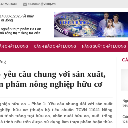
toasoan@vietq.vn
)-43756 3440
14380-1:2025 về máy
 di động
 nghiệp thực phẩm Ba Lan
ở rộng thị trường tại Việt
huẩn quốc gia hỗ trợ doanh
 chinh phục thị trường halal
UẨN CHẤT LƯỢNG
CẢNH BÁO CHẤT LƯỢNG
NĂNG SUẤT CHẤT LƯỢNG
CẢ
ợng
yêu cầu chung với sản xuất,
sản phẩm nông nghiệp hữu cơ
Ngư
ghiệp hữu cơ – Phần 1: Yêu cầu chung đối với sản xuất
tiê
ghiệp hữu cơ (thuộc bộ tiêu chuẩn TCVN 11041 Nông
á trình trồng trọt hữu cơ, chăn nuôi hữu cơ, nuôi trồng
Cả
á trình nêu trên được sử dụng làm thực phẩm hoặc thức
toà