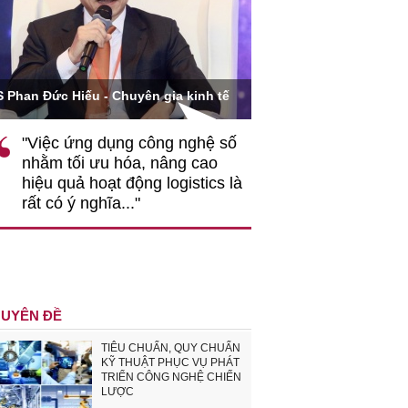
Ông Hoàng Quang Phòn
S Phan Đức Hiếu - Chuyên gia kinh tế
VCCI
"Việc ứng dụng công nghệ số
""Theo tôi, cần 
nhằm tối ưu hóa, nâng cao
gốc rễ về nhận
hiệu quả hoạt động logistics là
nghiệp cần coi
rất có ý nghĩa..."
động hài hoà là
triển..."
UYÊN ĐỀ
TIÊU CHUẨN, QUY CHUẨN
KỸ THUẬT PHỤC VỤ PHÁT
TRIỂN CÔNG NGHỆ CHIẾN
LƯỢC