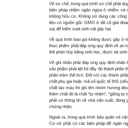
Về sơ chế, trong quá trình sơ chế phải d
biện pháp nhằm ngăn ngừa ô nhiễm và 
không hữu cơ. Không sử dụng các công 
liệu có nguồn gốc GMO ở tất cả giai đoạ
xạ) để kiểm soát sinh vật gây hại.
Về quá trình bao gói không được gây ô nh
thực phẩm phải đáp ứng quy định về an t
thể phân hủy bằng sinh học, được tái sinh 
Về ghi nhãn phải đáp ứng quy định nhãn 
sản phẩm phải liệt kê đầy đủ thành phần t
phần trăm thể tích. Đối với các thành phầ
chất phụ gia hoặc mã số quốc tế INS (nếu 
chất tạo màu thì ghi tên nhóm hương liệu,
thêm chất đó là chất “tự nhiên”, “giống tự
phải có thông tin về nhà sản xuất, đóng
chứng nhận.
Ngoài ra, trong quá trình bảo quản và v
Cơ sở phải có các biện pháp để ngăn n