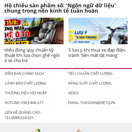
Hộ chiếu sản phẩm số: 'Ngôn ngữ dữ liệu'
chung trong nền kinh tế tuần hoàn
Hiểu đúng quy chuẩn kỹ
5 lưu ý khi mua xe đạp điện,
thuật khi lựa chọn ghế ngồi
tránh 'tiền mất tật mang'
ô tô cho trẻ
DIỄN ĐÀN CHÍNH SÁCH
TIÊU CHUẨN CHẤT LƯỢNG
CẢNH BÁO CHẤT LƯỢNG
NĂNG SUẤT CHẤT LƯỢNG
THƯƠNG HIỆU HỘI NHẬP
VIDEO
HOTLINE: 0963.806.677
EMAIL:
TOASOAN@VIETQ.VN
LIÊN HỆ QUẢNG CÁO :
TEL:0988.624.621