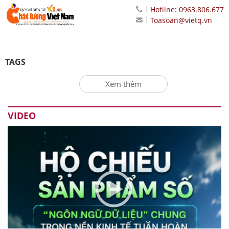
Hotline: 0963.806.677
Toasoan@vietq.vn
TAGS
Xem thêm
VIDEO