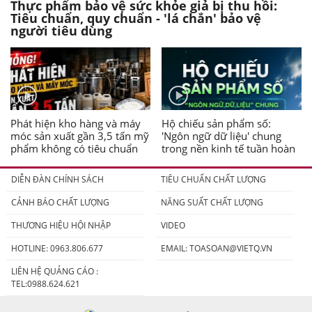
Thực phẩm bảo vệ sức khỏe giả bị thu hồi:
Tiêu chuẩn, quy chuẩn - 'lá chắn' bảo vệ
người tiêu dùng
Phát hiện kho hàng và máy
Hộ chiếu sản phẩm số:
móc sản xuất gần 3,5 tấn mỹ
'Ngôn ngữ dữ liệu' chung
phẩm không có tiêu chuẩn
trong nền kinh tế tuần hoàn
DIỄN ĐÀN CHÍNH SÁCH
TIÊU CHUẨN CHẤT LƯỢNG
CẢNH BÁO CHẤT LƯỢNG
NĂNG SUẤT CHẤT LƯỢNG
THƯƠNG HIỆU HỘI NHẬP
VIDEO
HOTLINE: 0963.806.677
EMAIL:
TOASOAN@VIETQ.VN
LIÊN HỆ QUẢNG CÁO :
TEL:0988.624.621