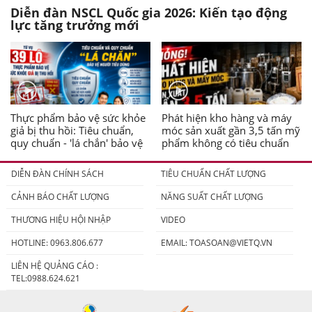
Diễn đàn NSCL Quốc gia 2026: Kiến tạo động
lực tăng trưởng mới
Thực phẩm bảo vệ sức khỏe
Phát hiện kho hàng và máy
giả bị thu hồi: Tiêu chuẩn,
móc sản xuất gần 3,5 tấn mỹ
quy chuẩn - 'lá chắn' bảo vệ
phẩm không có tiêu chuẩn
người tiêu dùng
DIỄN ĐÀN CHÍNH SÁCH
TIÊU CHUẨN CHẤT LƯỢNG
CẢNH BÁO CHẤT LƯỢNG
NĂNG SUẤT CHẤT LƯỢNG
THƯƠNG HIỆU HỘI NHẬP
VIDEO
HOTLINE: 0963.806.677
EMAIL:
TOASOAN@VIETQ.VN
LIÊN HỆ QUẢNG CÁO :
TEL:0988.624.621