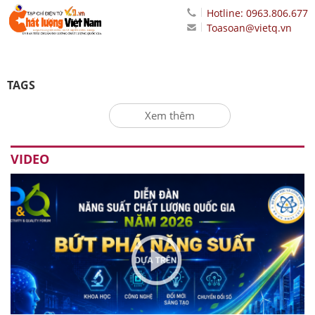
Hotline: 0963.806.677
Toasoan@vietq.vn
TAGS
Xem thêm
VIDEO