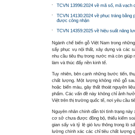
TCVN 13996:2024 về mã số, mã vạch dùng
TCVN 14130:2024 về phục tráng bằng p
được công nhận
TCVN 14359:2025 về hiệu suất năng lượ
Ngành chế biến gỗ Việt Nam trong những 
sấy phục vụ nội thất, xây dựng và các s
nhu cầu tiêu thụ trong nước mà còn giúp n
làm và thúc đẩy nền kinh tế.
Tuy nhiên, bên cạnh những bước tiến, thự
chất lượng. Một lượng không nhỏ gỗ sau 
hoặc biến màu, gây thất thoát nguyên liệu
phẩm. Các vấn đề này không chỉ ảnh hưở
Việt trên thị trường quốc tế, nơi yêu cầu 
Nguyên nhân chính dẫn tới tình trạng này x
cơ sở chưa được đồng bộ, thiếu kiểm soát
gian sấy và tỷ lệ gió lưu thông trong lò
lường chính xác các chỉ tiêu chất lượng