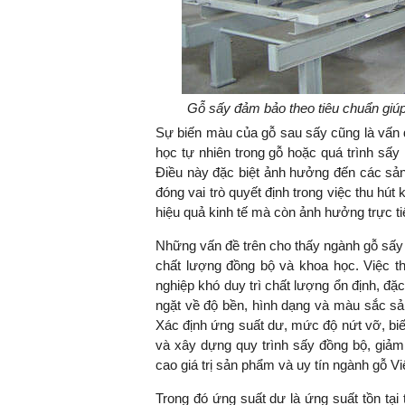
TS. Nguyễn Đức Độ - Ph
Viện Kinh tế Tài chính
Gỗ sấy đảm bảo theo tiêu chuẩn giú
Sự biến màu của gỗ sau sấy cũng là vấn 
"Có rất nhiều vi
học tự nhiên trong gỗ hoặc quá trình sấ
ngay từ bây giờ 
Điều này đặc biệt ảnh hưởng đến các sản
đang được tiến
đóng vai trò quyết định trong việc thu hú
đầu tư cho kho
hiệu quả kinh tế mà còn ảnh hưởng trực ti
nghệ; ban hành
khuyến khích đổ
Những vấn đề trên cho thấy ngành gỗ sấy
khởi nghiệp..."
chất lượng đồng bộ và khoa học. Việc t
nghiệp khó duy trì chất lượng ổn định, đặ
ngặt về độ bền, hình dạng và màu sắc s
Xác định ứng suất dư, mức độ nứt vỡ, bi
và xây dựng quy trình sấy đồng bộ, giảm
cao giá trị sản phẩm và uy tín ngành gỗ Vi
Trong đó ứng suất dư là ứng suất tồn tại