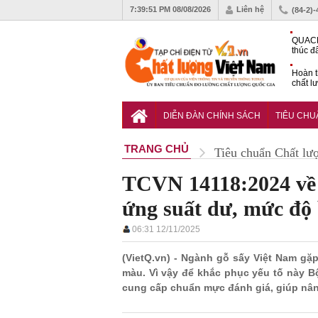
7:39:52 PM
08/08/2026
Liên hệ
(84-2)
QUACE
thúc đ
chứng
Hoàn t
chất l
hóa cô
TCVN 
nghiền
DIỄN ĐÀN CHÍNH SÁCH
TIÊU CH
TRANG CHỦ
Tiêu chuẩn Chất lư
TCVN 14118:2024 về 
ứng suất dư, mức độ
06:31 12/11/2025
(VietQ.vn) - Ngành gỗ sấy Việt Nam gặ
màu. Vì vậy để khắc phục yếu tố này 
cung cấp chuẩn mực đánh giá, giúp nâng