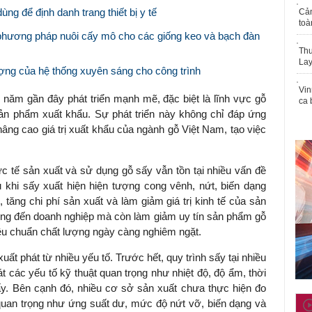
 để định danh trang thiết bị y tế
Cả
toà
hương pháp nuôi cấy mô cho các giống keo và bạch đàn
Thu
Lay
ng của hệ thống xuyên sáng cho công trình
Vin
năm gần đây phát triển mạnh mẽ, đặc biệt là lĩnh vực gỗ
ca 
ản phẩm xuất khẩu. Sự phát triển này không chỉ đáp ứng
âng cao giá trị xuất khẩu của ngành gỗ Việt Nam, tạo việc
c tế sản xuất và sử dụng gỗ sấy vẫn tồn tại nhiều vấn đề
khi sấy xuất hiện hiện tượng cong vênh, nứt, biến dạng
, tăng chi phí sản xuất và làm giảm giá trị kinh tế của sản
ng đến doanh nghiệp mà còn làm giảm uy tín sản phẩm gỗ
tiêu chuẩn chất lượng ngày càng nghiêm ngặt.
uất phát từ nhiều yếu tố. Trước hết, quy trình sấy tại nhiều
 các yếu tố kỹ thuật quan trọng như nhiệt độ, độ ẩm, thời
 sấy. Bên cạnh đó, nhiều cơ sở sản xuất chưa thực hiện đo
 quan trọng như ứng suất dư, mức độ nứt vỡ, biến dạng và