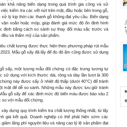
oán khả năng biến dạng trong quá trình gia công và sử
iệc kiểm tra các vết nứt trên mặt, đầu hoặc bên trong gỗ,
c xử lý kịp thời các thanh gỗ không đạt yêu cầu. Biến dạng
 vặn xoắn hoặc móp, giúp đánh giá mức độ ổn định hình
c định bằng cách so sánh sự thay đổi màu sắc trước và
ồng đều và thẩm mỹ của sản phẩm.
 tiêu chất lượng được thực hiện theo phương pháp rút mẫu
:2023. Mẫu gỗ sấy đã lấy để đo độ ẩm cũng được sử dụng
ỗ sấy, một lượng mẫu đối chứng có đặc trưng tương tự
c sử dụng với kích thước dài, rộng và dày lần lượt là 300
ứng này được sấy ở nhiệt độ thấp (dưới 40°C) để tránh
ột mặt để dễ so sánh. Những mẫu này được lưu giữ tránh
M
 Mẫu gỗ sấy để xác định mức độ biến màu được bào sâu 2
 so với mẫu đối chứng.
g
ây dựng quy trình kiểm tra chất lượng thống nhất, từ lấy
nh giá kết quả. Doanh nghiệp có thể phát hiện sớm các
, giảm lãng phí nguyên liệu và nâng cao tỷ lệ sản phẩm đạt