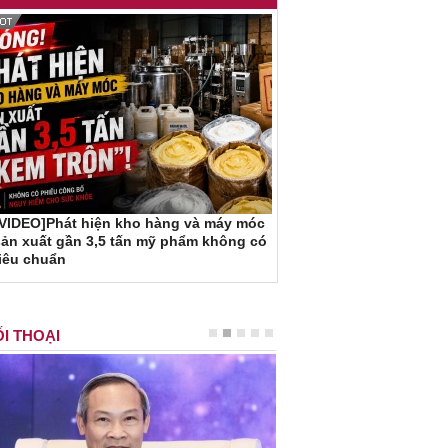
[VIDEO]Phát hiện kho hàng và máy móc
ản xuất gần 3,5 tấn mỹ phẩm không có
iêu chuẩn
I THOẠI