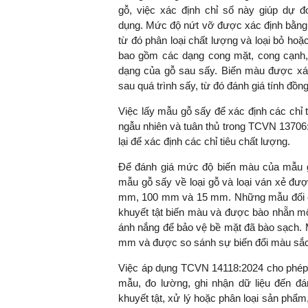
gỗ, việc xác định chỉ số này giúp dự đ
dụng. Mức độ nứt vỡ được xác định bằng v
từ đó phân loại chất lượng và loại bỏ hoặ
bao gồm các dạng cong mặt, cong cạnh,
dạng của gỗ sau sấy. Biến màu được xá
sau quá trình sấy, từ đó đánh giá tính đ
Việc lấy mẫu gỗ sấy để xác định các chỉ
ngẫu nhiên và tuân thủ trong TCVN 13706
lại để xác định các chỉ tiêu chất lượng.
Để đánh giá mức độ biến màu của mẫu g
mẫu gỗ sấy về loại gỗ và loại ván xẻ đượ
mm, 100 mm và 15 mm. Những mẫu đối ch
khuyết tật biến màu và được bào nhẵn m
ánh nắng để bảo vệ bề mặt đã bào sạch.
mm và được so sánh sự biến đổi màu sắc
Việc áp dụng TCVN 14118:2024 cho phép x
mẫu, đo lường, ghi nhận dữ liệu đến đá
khuyết tật, xử lý hoặc phân loại sản phẩm