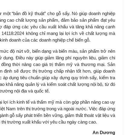
hư một “bản đồ kỹ thuật” cho gỗ sấy. Nó giúp doanh nghiệp
nâng cao chất lượng sản phẩm, đảm bảo sản phẩm đạt yêu
rợ đáp ứng các yêu cầu xuất khẩu và tăng khả năng cạnh
N 14118:2024 không chỉ mang lại lợi ích về chất lượng mà
 kinh doanh của các doanh nghiệp chế biến gỗ.
mức độ nứt vỡ, biến dạng và biến màu, sản phẩm trở nên
ử dụng. Điều này giúp giảm lãng phí nguyên liệu, giảm chi
 đồng thời nâng cao giá trị thẩm mỹ và thương mại. Sản
 định sẽ được thị trường chấp nhận tốt hơn, giúp doanh
c áp dụng tiêu chuẩn giúp xây dựng quy trình sấy, kiểm tra
ao khả năng quản lý và kiểm soát chất lượng nội bộ, từ đó
trường nội địa và quốc tế.
ại lợi ích kinh tế và thẩm mỹ mà còn góp phần nâng cao uy
iệt Nam trên thị trường trong và ngoài nước. Việc đáp ứng
ành gỗ sấy phát triển bền vững, giảm thất thoát vật liệu và
thị trường xuất khẩu với yêu cầu ngày càng cao.
An Dương