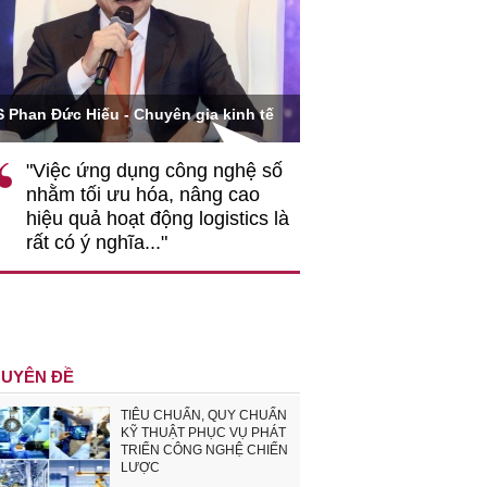
Ông Hoàng Quang Phòn
S Phan Đức Hiếu - Chuyên gia kinh tế
VCCI
"Việc ứng dụng công nghệ số
""Theo tôi, cần 
nhằm tối ưu hóa, nâng cao
gốc rễ về nhận
hiệu quả hoạt động logistics là
nghiệp cần coi
rất có ý nghĩa..."
động hài hoà là
triển..."
UYÊN ĐỀ
TIÊU CHUẨN, QUY CHUẨN
KỸ THUẬT PHỤC VỤ PHÁT
TRIỂN CÔNG NGHỆ CHIẾN
LƯỢC