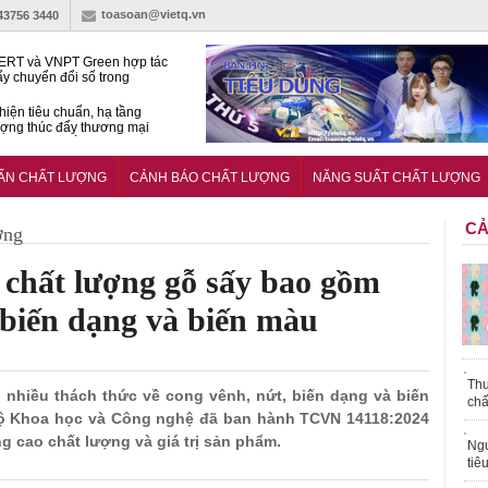
toasoan@vietq.vn
-43756 3440
RT và VNPT Green hợp tác
ẩy chuyển đổi số trong
 nhận nông nghiệp
hiện tiêu chuẩn, hạ tầng
ượng thúc đẩy thương mại
ng nghệ chiến lược
14380-1:2025 về máy
 di động
UẨN CHẤT LƯỢNG
CẢNH BÁO CHẤT LƯỢNG
NĂNG SUẤT CHẤT LƯỢNG
CẢ
ợng
chất lượng gỗ sấy bao gồm
 biến dạng và biến màu
Thu
p nhiều thách thức về cong vênh, nứt, biến dạng và biến
chấ
Bộ Khoa học và Công nghệ đã ban hành TCVN 14118:2024
 cao chất lượng và giá trị sản phẩm.
Ngư
tiê