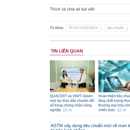
Thích và chia sẻ bài viết:
Từ khóa:
TCVN 14118:2024
,
tiêu chuẩn
,
TIN LIÊN QUAN
QUACERT và VNPT Green
Hoàn thiện tiêu chu
hợp tác thúc đẩy chuyển đổi
tầng chất lượng thú
số trong chứng nhận nông
thương mại hóa cô
nghiệp
chiến lược
10
10
ASTM xây dựng tiêu chuẩn mới về men t