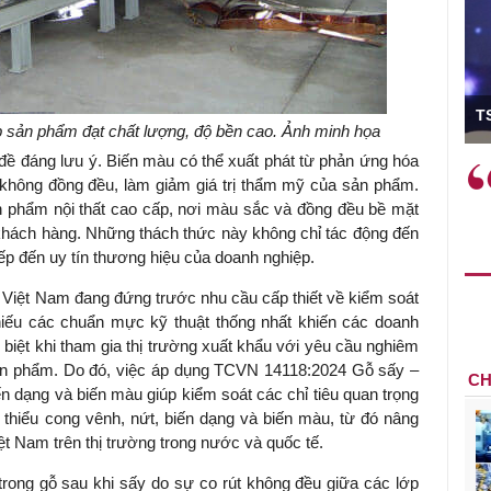
ó Viện trưởng
T
p sản phẩm đạt chất lượng, độ bền cao. Ảnh minh họa
đề đáng lưu ý. Biến màu có thể xuất phát từ phản ứng hóa
ệc phải làm
Việc sử dụng hiệu quả chính
y không đồng đều, làm giảm giá trị thẩm mỹ của sản phẩm.
và trên thực tế
sách tài khóa không chỉ mang ý
 phẩm nội thất cao cấp, nơi màu sắc và đồng đều bề mặt
 hành như tăng
nghĩa hỗ trợ ngắn hạn mà còn
t khách hàng. Những thách thức này không chỉ tác động đến
a học công
đóng vai trò tạo nền tảng cho
ếp đến uy tín thương hiệu của doanh nghiệp.
 các cơ chế
tăng trưởng bền vững dài hạn.
i mới sáng tạo,
 Việt Nam đang đứng trước nhu cầu cấp thiết về kiểm soát
hiếu các chuẩn mực kỹ thuật thống nhất khiến các doanh
c biệt khi tham gia thị trường xuất khẩu với yêu cầu nghiêm
ản phẩm. Do đó, việc áp dụng
TCVN 14118:2024 Gỗ sấy –
CH
ến dạng và biến màu
giúp kiểm soát các chỉ tiêu quan trọng
 thiểu cong vênh, nứt, biến dạng và biến màu, từ đó nâng
ệt Nam trên thị trường trong nước và quốc tế.
 trong gỗ sau khi sấy do sự co rút không đều giữa các lớp