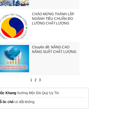
CHÀO MỪNG THÀNH LẬP
NGÀNH TIÊU CHUẨN ĐO
LƯỜNG CHẤT LƯỢNG
Chuyên đề: NÂNG CAO
NĂNG SUẤT CHẤT LƯỢNG
1
2
3
ộc Khang
Xưởng Mộc Đá Quý Uy Tín
ỗ óc chó
có đắt không