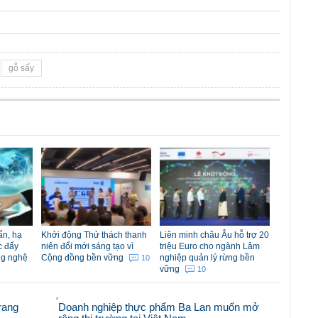
gỗ sấy
ẩn, hạ
Khởi động Thử thách thanh
Liên minh châu Âu hỗ trợ 20
c đẩy
niên đổi mới sáng tạo vì
triệu Euro cho ngành Lâm
ng nghệ
Cộng đồng bền vững
nghiệp quản lý rừng bền
10
vững
10
rang
Doanh nghiệp thực phẩm Ba Lan muốn mở