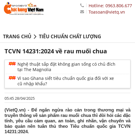
Hotline: 0963.806.677
Toasoan@vietq.vn
TRANG CHỦ
TIÊU CHUẨN CHẤT LƯỢNG
TCVN 14231:2024 về rau muối chua
Nghệ thuật sắp đặt không gian sống có chủ đích
tại The Magnolia
Vì sao Ghana siết tiêu chuẩn quốc gia đối với xe
cũ nhập khẩu?
05:45 28/04/2025
(VietQ.vn) - Để ngăn ngừa rào cản trong thương mại và
truyền thông về sản phẩm rau muối chua thì đòi hỏi các đặc
tính, yêu cầu cảm quan, an toàn, ghi nhãn, vận chuyển và
bảo quản nên tuân thủ theo Tiêu chuẩn quốc gia TCVN
14231:2024.