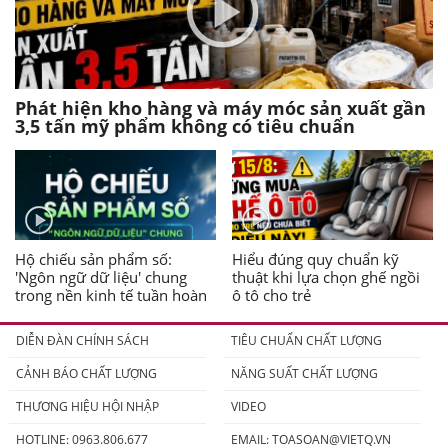
Phát hiện kho hàng và máy móc sản xuất gần
3,5 tấn mỹ phẩm không có tiêu chuẩn
Hộ chiếu sản phẩm số:
Hiểu đúng quy chuẩn kỹ
'Ngôn ngữ dữ liệu' chung
thuật khi lựa chọn ghế ngồi
trong nền kinh tế tuần hoàn
ô tô cho trẻ
DIỄN ĐÀN CHÍNH SÁCH
TIÊU CHUẨN CHẤT LƯỢNG
CẢNH BÁO CHẤT LƯỢNG
NĂNG SUẤT CHẤT LƯỢNG
THƯƠNG HIỆU HỘI NHẬP
VIDEO
HOTLINE: 0963.806.677
EMAIL:
TOASOAN@VIETQ.VN