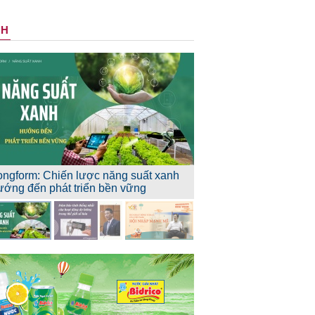
NH
ongform: Chiến lược năng suất xanh
ướng đến phát triển bền vững