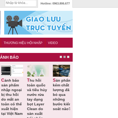
Hotline:
0963.806.677
THƯƠNG HIỆU HỘI NHẬP
VIDEO
ẢNH BÁO
hu hồi
Sản phẩm
Lạm dụng
Bột rau
Cảnh báo
toàn quốc
kém chất
sữa tươi
‘detox’ vi
39 lô th
và tiêu hủy
lượng đã
cho trẻ
phạm về
phẩm b
nước rửa
bỏ qua
nhỏ: Cảnh
chất lượng,
vệ sức
tay dạng
những
báo sai lầm
tiêu hủy
khỏe giả
bọt Layer
bước kiểm
dẫn tới
gần 76.000
kém chấ
Clean do
soát nào?
nhiều hệ
hộp
lượng b
sản xuất
lụy sức
thu hồi