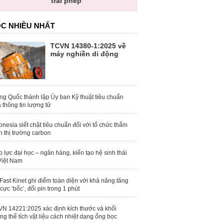
trái phép
khỏe
toàn qu
C NHIỀU NHẤT
TCVN 14380-1:2025 về
máy nghiền di động
ng Quốc thành lập Ủy ban Kỹ thuật tiêu chuẩn
 thông tin lượng tử
onesia siết chặt tiêu chuẩn đối với tổ chức thẩm
h thị trường carbon
 lực đại học – ngân hàng, kiến tạo hệ sinh thái
Việt Nam
Fast Kinet ghi điểm toàn diện với khả năng tăng
 cực ‘bốc’, đổi pin trong 1 phút
N 14221:2025 xác định kích thước và khối
ng thể tích vật liệu cách nhiệt dạng ống bọc