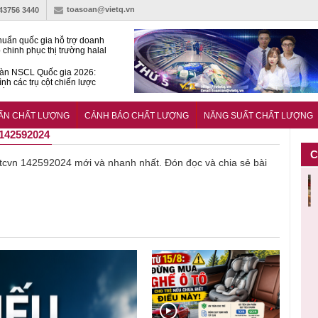
toasoan@vietq.vn
-43756 3440
huẩn quốc gia hỗ trợ doanh
 chinh phục thị trường halal
àn NSCL Quốc gia 2026:
ình các trụ cột chiến lược
iển trong thời đại mới
ễn ra Diễn đàn Năng suất
ượng Quốc gia năm 2026
UẨN CHẤT LƯỢNG
CẢNH BÁO CHẤT LƯỢNG
NĂNG SUẤT CHẤT LƯỢNG
142592024
C
về tcvn 142592024 mới và nhanh nhất. Đón đọc và chia sẻ bài
Thu hồi
Thu hồi
Người tiêu
Cảnh báo
T
thực
toàn quốc
Cao lỏng
dùng cần
sản phẩm
bảo
sản phẩm
Cảm cúm
cảnh giác
nhập ngoại
c
tắm gội
Bảo
lựa chọn
bị thu hồi
iả,
Oatrum và
Phương
thịt lợn đạt
do mất an
hất
Tabame Pro
không đạt
tiêu chuẩn
toàn có thể
bị
không đạt
chất lượng
và an toàn
xuất hiện
i
chất lượng
tại Việt Nam