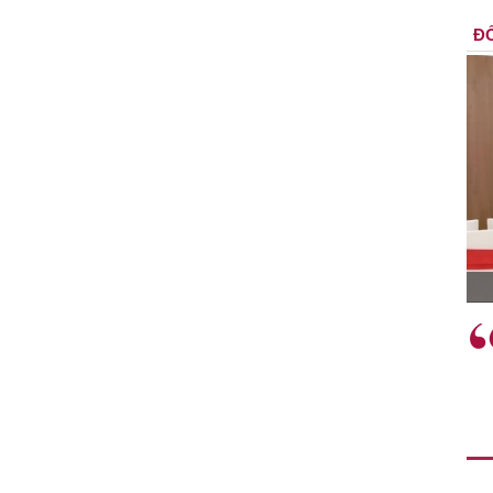
ĐỐ
TS. Nguyễn Đức Độ - Phó Viện trưởng
Viện Kinh tế Tài chính
"Có rất nhiều việc phải làm
Việc
ngay từ bây giờ và trên thực tế
sách
đang được tiến hành như tăng
nghĩ
đầu tư cho khoa học công
đóng
nghệ; ban hành các cơ chế
tăng
khuyến khích đổi mới sáng tạo,
khởi nghiệp..."