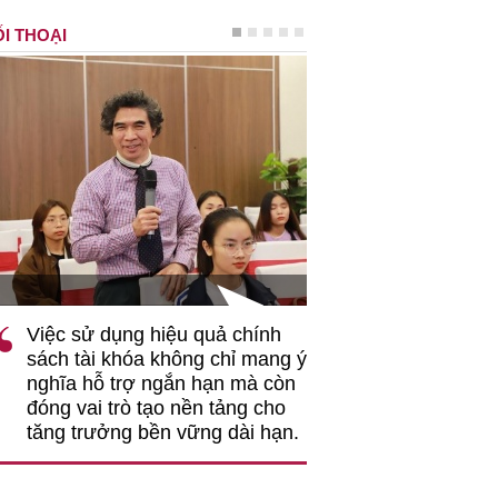
I THOẠI
TS Phan Đức Hiếu - Chuyên gia 
 sử dụng hiệu quả chính
"Việc ứng dụng công n
 tài khóa không chỉ mang ý
nhằm tối ưu hóa, nâng
a hỗ trợ ngắn hạn mà còn
hiệu quả hoạt động logi
 vai trò tạo nền tảng cho
rất có ý nghĩa..."
 trưởng bền vững dài hạn.