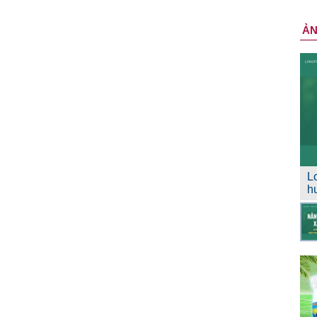
Ả
L
h