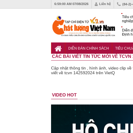
6:59:01 AM
07/08/2026
Liên hệ
(84-2)
Tiêu c
nghiệp
Diễn đ
Định h
phát tr
Sắp di
Chất l
DIỄN ĐÀN CHÍNH SÁCH
TIÊU CH
CÁC BÀI VIẾT TIN TỨC MỚI VỀ TCVN 
Cập nhật thông tin , hình ảnh, video clip 
viết về tcvn 142592024 trên VietQ
Bột rau
Cảnh báo
VIDEO HOT
‘detox’ vi
39 lô 
phạm về
phẩm 
chất lượng,
vệ sứ
tiêu hủy
khỏe g
gần 76.000
kém c
hộp
lượng 
thu hồ