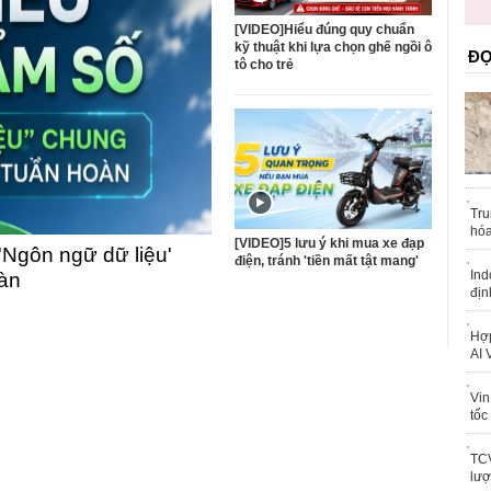
quốc
[VIDEO]Hiểu đúng quy chuẩn
kỹ thuật khi lựa chọn ghế ngồi ô
ĐỌ
tô cho trẻ
Tru
hóa
[VIDEO]5 lưu ý khi mua xe đạp
'Ngôn ngữ dữ liệu'
điện, tránh 'tiền mất tật mang'
Ind
oàn
địn
Hợp
AI 
Vin
tốc
TCV
lượ