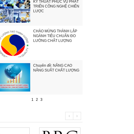
KỸ THUẬT PHỤC VỤ PHÁT
TRIỂN CÔNG NGHỆ CHIẾN
LƯỢC
CHÀO MỪNG THÀNH LẬP
NGÀNH TIÊU CHUẨN ĐO
LƯỜNG CHẤT LƯỢNG
Chuyên đề: NÂNG CAO
NĂNG SUẤT CHẤT LƯỢNG
1
2
3