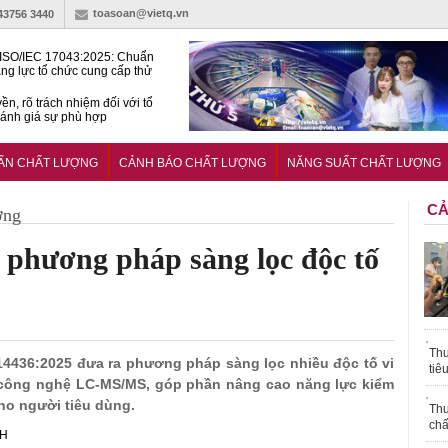
toasoan@vietq.vn
-43756 3440
ISO/IEC 17043:2025: Chuẩn
ng lực tổ chức cung cấp thử
 thành thạo
ền, rõ trách nhiệm đối với tổ
ánh giá sự phù hợp
lược tiêu chuẩn quốc gia:
ụ định hướng tổng thể, dài
UẨN CHẤT LƯỢNG
CẢNH BÁO CHẤT LƯỢNG
NĂNG SUẤT CHẤT LƯỢNG
o hoạt động tiêu chuẩn
CẢ
ợng
phương pháp sàng lọc độc tố
Thu
 14436:2025 đưa ra phương pháp sàng lọc nhiều độc tố vi
tiê
công nghệ LC-MS/MS, góp phần nâng cao năng lực kiểm
cho người tiêu dùng.
Thu
chấ
NH