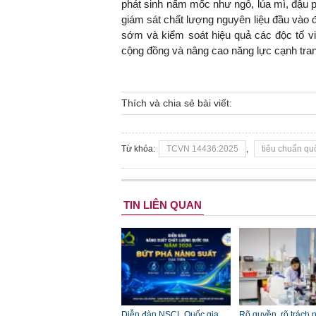
phát sinh nấm mốc như ngô, lúa mì, đậu 
giám sát chất lượng nguyên liệu đầu vào 
sớm và kiểm soát hiệu quả các độc tố vi
cộng đồng và nâng cao năng lực cạnh tra
Thích và chia sẻ bài viết:
Từ khóa:
TCVN 14436:2025
,
tiêu chuẩn q
TIN LIÊN QUAN
Diễn đàn NSCL Quốc gia
Rõ quyền, rõ trách 