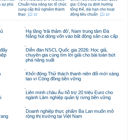
á sự phù
Chuẩn hóa năng lực tổ chức
gia: Công cụ định hướng
cung cấp thử nghiệm thành
tổng thể, dài hạn cho hoạt
thạo
động tiêu chuẩn
10
10
hủ
Hạ tầng ‘trải thảm đỏ’, Nam trung tâm Đà
Nẵng hút dòng vốn vào bất động sản cao cấp
 đẩy
Diễn đàn NSCL Quốc gia 2026: Học giả,
iệp
chuyên gia cùng tìm lời giải cho bài toán bứt
phá năng suất
n
Khởi động Thử thách thanh niên đổi mới sáng
tạo vì Cộng đồng bền vững
Liên minh châu Âu hỗ trợ 20 triệu Euro cho
i
ngành Lâm nghiệp quản lý rừng bền vững
Doanh nghiệp thực phẩm Ba Lan muốn mở
rang
rộng thị trường tại Việt Nam