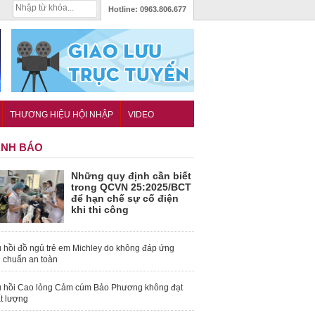
Hotline:
0963.806.677
THƯƠNG HIỆU HỘI NHẬP
VIDEO
NH BÁO
Những quy định cần biết
trong QCVN 25:2025/BCT
để hạn chế sự cố điện
khi thi công
 hồi đồ ngủ trẻ em Michley do không đáp ứng
u chuẩn an toàn
 hồi Cao lỏng Cảm cúm Bảo Phương không đạt
t lượng