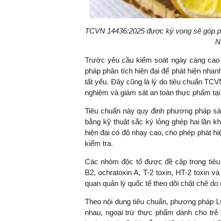
TCVN 14436:2025 được kỳ vọng sẽ góp phầ
N
TS. Nguyễn Đức Độ - Ph
Viện Kinh tế Tài chính
Trước yêu cầu kiểm soát ngày càng cao 
pháp phân tích hiện đại để phát hiện nha
"Có rất nhiều vi
tất yếu. Đây cũng là lý do tiêu chuẩn T
ngay từ bây giờ 
nghiệm và giám sát an toàn thực phẩm tại
đang được tiến
đầu tư cho kho
Tiêu chuẩn này quy định phương pháp sàn
nghệ; ban hành
bằng kỹ thuật sắc ký lỏng ghép hai lần k
khuyến khích đổ
hiện đại có độ nhạy cao, cho phép phát hi
khởi nghiệp..."
kiểm tra.
Các nhóm độc tố được đề cập trong tiêu 
B2, ochratoxin A, T-2 toxin, HT-2 toxin
quan quản lý quốc tế theo dõi chặt chẽ 
Theo nội dung tiêu chuẩn, phương pháp
nhau, ngoại trừ thực phẩm dành cho trẻ