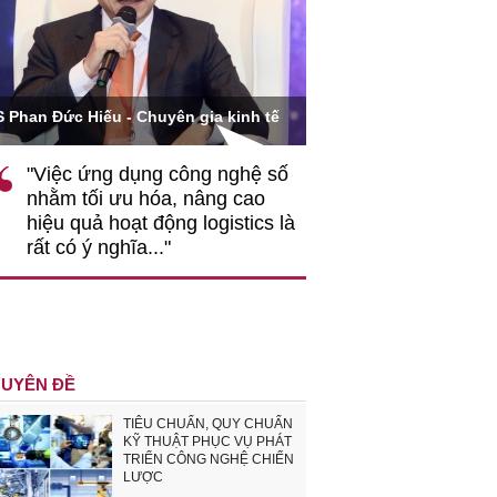
Ông Hoàng Quang Phòn
S Phan Đức Hiếu - Chuyên gia kinh tế
VCCI
"Việc ứng dụng công nghệ số
""Theo tôi, cần 
nhằm tối ưu hóa, nâng cao
gốc rễ về nhận
hiệu quả hoạt động logistics là
nghiệp cần coi
rất có ý nghĩa..."
động hài hoà là
triển..."
UYÊN ĐỀ
TIÊU CHUẨN, QUY CHUẨN
KỸ THUẬT PHỤC VỤ PHÁT
TRIỂN CÔNG NGHỆ CHIẾN
LƯỢC