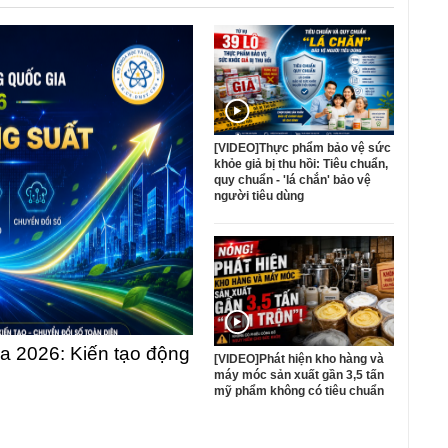
[VIDEO]Thực phẩm bảo vệ sức
khỏe giả bị thu hồi: Tiêu chuẩn,
quy chuẩn - 'lá chắn' bảo vệ
người tiêu dùng
 2026: Kiến tạo động
[VIDEO]Phát hiện kho hàng và
máy móc sản xuất gần 3,5 tấn
mỹ phẩm không có tiêu chuẩn