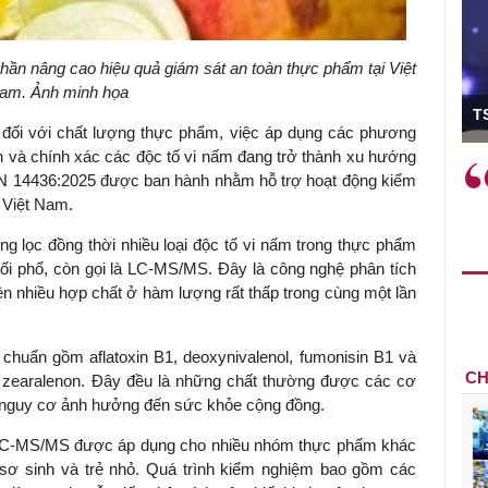
n nâng cao hiệu quả giám sát an toàn thực phẩm tại Việt
am. Ảnh minh họa
ó Viện trưởng
T
đối với chất lượng thực phẩm, việc áp dụng các phương
nh và chính xác các độc tố vi nấm đang trở thành xu hướng
ệc phải làm
Việc sử dụng hiệu quả chính
CVN 14436:2025 được ban hành nhằm hỗ trợ hoạt động kiểm
và trên thực tế
sách tài khóa không chỉ mang ý
 Việt Nam.
 hành như tăng
nghĩa hỗ trợ ngắn hạn mà còn
a học công
đóng vai trò tạo nền tảng cho
g lọc đồng thời nhiều loại độc tố vi nấm trong thực phẩm
 các cơ chế
tăng trưởng bền vững dài hạn.
hối phổ, còn gọi là LC-MS/MS. Đây là công nghệ phân tích
i mới sáng tạo,
ện nhiều hợp chất ở hàm lượng rất thấp trong cùng một lần
chuẩn gồm aflatoxin B1, deoxynivalenol, fumonisin B1 và
CH
 và zearalenon. Đây đều là những chất thường được các cơ
do nguy cơ ảnh hưởng đến sức khỏe cộng đồng.
 LC-MS/MS được áp dụng cho nhiều nhóm thực phẩm khác
 sơ sinh và trẻ nhỏ. Quá trình kiểm nghiệm bao gồm các