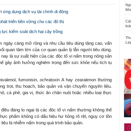
Ngư
tiê
 ứng dụng dịch vụ tài chính di động
át triển bền vững cho các đô thị
Cả
toà
ực kiểm soát dịch hại cây trồng
Thu
Lay
m ngày càng mở rộng và nhu cầu tiêu dùng tăng cao, vấn
mối quan tâm lớn của cơ quan quản lý lẫn người tiêu dùng.
nay là sự xuất hiện của các độc tố vi nấm trong nông sản
hể gây ảnh hưởng nghiêm trọng đến sức khỏe nếu tích tụ
nivalenol, fumonisin, ochratoxin A hay zearalenon thường
ồng trọt, thu hoạch, bảo quản và vận chuyển nguyên liệu.
hô, cà phê, gia vị, thức ăn chăn nuôi hoặc nhiều loại thực
điều đáng lo ngại là các độc tố vi nấm thường không thể
thực phẩm không có dấu hiệu hư hỏng rõ rệt, nguy cơ tồn
 liệu bị nhiễm nấm trong quá trình bảo quản.