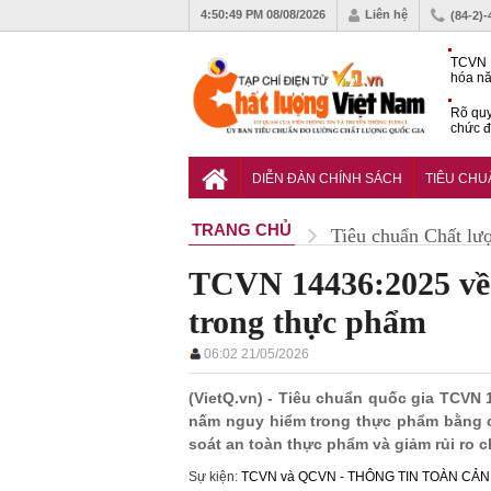
4:50:50 PM
08/08/2026
Liên hệ
(84-2)
TCVN 
hóa nă
nghiệm
Rõ quy
chức đ
Chiến 
Công c
DIỄN ĐÀN CHÍNH SÁCH
TIÊU CH
hạn ch
TRANG CHỦ
Tiêu chuẩn Chất lư
TCVN 14436:2025 về 
trong thực phẩm
06:02 21/05/2026
(VietQ.vn) - Tiêu chuẩn quốc gia TCVN
nấm nguy hiểm trong thực phẩm bằng 
soát an toàn thực phẩm và giảm rủi ro 
Sự kiện:
TCVN và QCVN - THÔNG TIN TOÀN CẢ