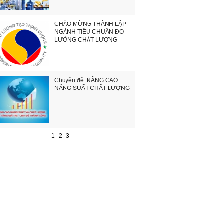
CHÀO MỪNG THÀNH LẬP
NGÀNH TIÊU CHUẨN ĐO
LƯỜNG CHẤT LƯỢNG
Chuyên đề: NÂNG CAO
NĂNG SUẤT CHẤT LƯỢNG
1
2
3