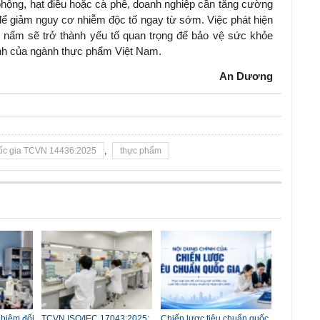
phộng, hạt điều hoặc cà phê, doanh nghiệp cần tăng cường
để giảm nguy cơ nhiễm độc tố ngay từ sớm. Việc phát hiện
 nấm sẽ trở thành yếu tố quan trọng để bảo vệ sức khỏe
nh của ngành thực phẩm Việt Nam.
An Dương
uốc gia TCVN 14436:2025
,
thực phẩm
nhiệm đối
TCVN ISO/IEC 17043:2025:
Chiến lược tiêu chuẩn quốc