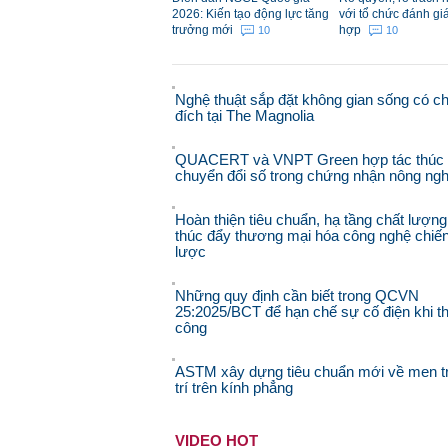
2026: Kiến tạo động lực tăng
với tổ chức đánh gi
trưởng mới
hợp
10
10
Nghệ thuật sắp đặt không gian sống có c
đích tại The Magnolia
QUACERT và VNPT Green hợp tác thúc
chuyển đổi số trong chứng nhận nông ngh
Hoàn thiện tiêu chuẩn, hạ tầng chất lượng
thúc đẩy thương mại hóa công nghệ chiế
lược
Những quy định cần biết trong QCVN
25:2025/BCT để hạn chế sự cố điện khi th
công
ASTM xây dựng tiêu chuẩn mới về men t
trí trên kính phẳng
VIDEO HOT