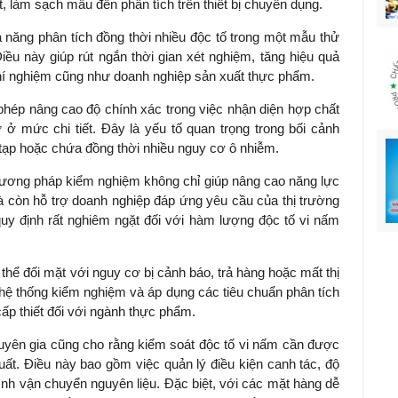
, làm sạch mẫu đến phân tích trên thiết bị chuyên dụng.
 năng phân tích đồng thời nhiều độc tố trong một mẫu thử
 Điều này giúp rút ngắn thời gian xét nghiệm, tăng hiệu quả
 thí nghiệm cũng như doanh nghiệp sản xuất thực phẩm.
ép nâng cao độ chính xác trong việc nhận diện hợp chất
 ở mức chi tiết. Đây là yếu tố quan trọng trong bối cảnh
tạp hoặc chứa đồng thời nhiều nguy cơ ô nhiễm.
ương pháp kiểm nghiệm không chỉ giúp nâng cao năng lực
 còn hỗ trợ doanh nghiệp đáp ứng yêu cầu của thị trường
quy định rất nghiêm ngặt đối với hàm lượng độc tố vi nấm
thể đối mặt với nguy cơ bị cảnh báo, trả hàng hoặc mất thị
 hệ thống kiểm nghiệm và áp dụng các tiêu chuẩn phân tích
ấp thiết đối với ngành thực phẩm.
yên gia cũng cho rằng kiểm soát độc tố vi nấm cần được
uất. Điều này bao gồm việc quản lý điều kiện canh tác, độ
ình vận chuyển nguyên liệu. Đặc biệt, với các mặt hàng dễ