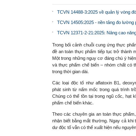
TCVN 14488-3:2025 về quản lý vòng đời
TCVN 14505:2025 - nền tảng đo lường ph
TCVN 12371-2-21:2025: Nâng cao năng l
Trong bối cảnh chuỗi cung ứng thực phẩ
đề an toàn thực phẩm tiếp tục trở thành 
Một trong những nguy cơ đáng chú ý hiện 
và thực phẩm chế biến – nhóm chất có t
trong thời gian dài.
Các loại độc tố như aflatoxin B1, deoxy
phát sinh từ nấm mốc trong quá trình tr
Chúng có thể tồn tại trong ngũ cốc, hạt k
phẩm chế biến khác.
Theo các chuyên gia an toàn thực phẩm, 
nhận biết bằng mắt thường. Ngay cả khi 
dư độc tố vẫn có thể xuất hiện nếu nguyên