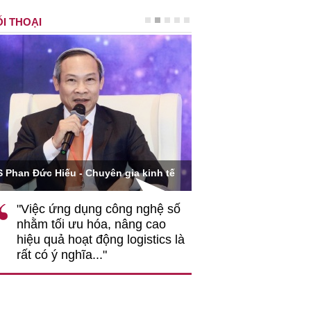
I THOẠI
Ông Hoàng Quang Phòn
S Phan Đức Hiếu - Chuyên gia kinh tế
VCCI
"Việc ứng dụng công nghệ số
""Theo tôi, cần 
nhằm tối ưu hóa, nâng cao
gốc rễ về nhận
hiệu quả hoạt động logistics là
nghiệp cần coi
rất có ý nghĩa..."
động hài hoà là
triển..."