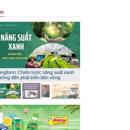
NH
ongform: Chiến lược năng suất xanh
ướng đến phát triển bền vững