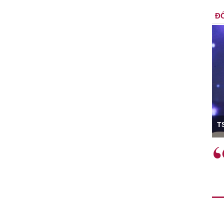
ĐỐ
ó Viện trưởng
T
ệc phải làm
Việc sử dụng hiệu quả chính
và trên thực tế
sách tài khóa không chỉ mang ý
 hành như tăng
nghĩa hỗ trợ ngắn hạn mà còn
a học công
đóng vai trò tạo nền tảng cho
 các cơ chế
tăng trưởng bền vững dài hạn.
i mới sáng tạo,