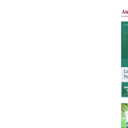
Ả
L
h