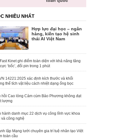
toàn quốc
C NHIỀU NHẤT
Hợp lực đại học – ngân
hàng, kiến tạo hệ sinh
thái AI Việt Nam
Fast Kinet ghi điểm toàn diện với khả năng tăng
 cực ‘bốc’, đổi pin trong 1 phút
N 14221:2025 xác định kích thước và khối
ng thể tích vật liệu cách nhiệt dạng ống bọc
 hồi Cao lỏng Cảm cúm Bảo Phương không đạt
t lượng
 hành danh mục 22 dịch vụ công lĩnh vực khoa
 và công nghệ
nh lập Mạng lưới chuyên gia trí tuệ nhân tạo Việt
 toàn cầu