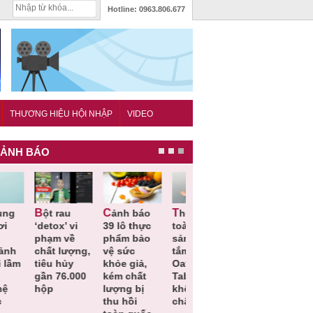
Hotline:
0963.806.677
THƯƠNG HIỆU HỘI NHẬP
VIDEO
ẢNH BÁO
Cảnh báo
Thu hồi
Thu hồi
Người tiêu
detox’ vi
39 lô thực
toàn quốc
Cao lỏng
dùng cần
hạm về
phẩm bảo
sản phẩm
Cảm cúm
cảnh giác
hất lượng,
vệ sức
tắm gội
Bảo
lựa chọn
iêu hủy
khỏe giả,
Oatrum và
Phương
thịt lợn đ
ần 76.000
kém chất
Tabame Pro
không đạt
tiêu chuẩ
ộp
lượng bị
không đạt
chất lượng
và an toà
thu hồi
chất lượng