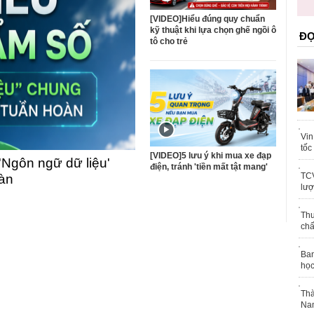
trái phép
khỏe
[VIDEO]Hiểu đúng quy chuẩn
kỹ thuật khi lựa chọn ghế ngồi ô
ĐỌ
tô cho trẻ
Vin
tốc
[VIDEO]5 lưu ý khi mua xe đạp
'Ngôn ngữ dữ liệu'
điện, tránh 'tiền mất tật mang'
TCV
oàn
lượ
Thu
chấ
Ban
học
Thà
Nam