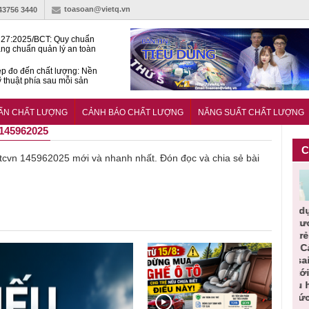
toasoan@vietq.vn
-43756 3440
27:2025/BCT: Quy chuẩn
ng chuẩn quản lý an toàn
rình thủy điện
p đo đến chất lượng: Nền
ỹ thuật phía sau mỗi sản
n cư Phước Thọ: Hạt nhân
 hoạch đô thị tri thức tại
UẨN CHẤT LƯỢNG
CẢNH BÁO CHẤT LƯỢNG
NĂNG SUẤT CHẤT LƯỢNG
Long
145962025
C
về tcvn 145962025 mới và nhanh nhất. Đón đọc và chia sẻ bài
Cảnh báo
Thu hồi
Sản phẩm
Lạm dụng
Bột rau
ần
sản phẩm
toàn quốc
kém chất
sữa tươi
‘
ác
nhập ngoại
và tiêu hủy
lượng đã
cho trẻ
p
n
bị thu hồi
nước rửa
bỏ qua
nhỏ: Cảnh
c
 đạt
do mất an
tay dạng
những
báo sai lầm
t
uẩn
toàn có thể
bọt Layer
bước kiểm
dẫn tới
g
àn
xuất hiện
Clean do
soát nào?
nhiều hệ
h
tại Việt Nam
sản xuất
lụy sức