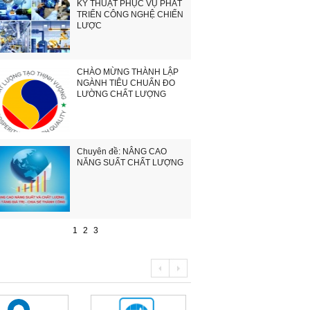
KỸ THUẬT PHỤC VỤ PHÁT
TRIỂN CÔNG NGHỆ CHIẾN
LƯỢC
CHÀO MỪNG THÀNH LẬP
NGÀNH TIÊU CHUẨN ĐO
LƯỜNG CHẤT LƯỢNG
Chuyên đề: NÂNG CAO
NĂNG SUẤT CHẤT LƯỢNG
1
2
3