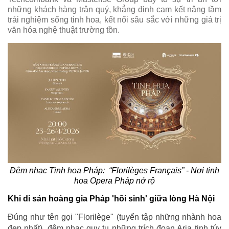
những khách hàng trân quý, khẳng định cam kết nâng tầm
trải nghiệm sống tinh hoa, kết nối sâu sắc với những giá trị
văn hóa nghệ thuật trường tồn.
Đêm nhạc Tinh hoa Pháp: “Florilèges Français” - Nơi tinh
hoa Opera Pháp nở rộ
Khi di sản hoàng gia Pháp 'hồi sinh' giữa lòng Hà Nội
Đúng như tên gọi "Florilège" (tuyển tập những nhành hoa
đẹp nhất), đêm nhạc quy tụ những trích đoạn Aria tinh túy