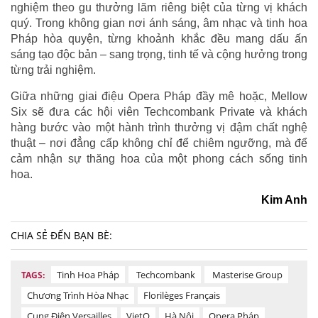
nghiệm theo gu thưởng lãm riêng biệt của từng vị khách
quý. Trong không gian nơi ánh sáng, âm nhạc và tinh hoa
Pháp hòa quyện, từng khoảnh khắc đều mang dấu ấn
sáng tạo độc bản – sang trọng, tinh tế và cộng hưởng trong
từng trải nghiệm.
Giữa những giai điệu Opera Pháp đầy mê hoặc, Mellow
Six sẽ đưa các hội viên Techcombank Private và khách
hàng bước vào một hành trình thưởng vị đậm chất nghệ
thuật – nơi đẳng cấp không chỉ để chiêm ngưỡng, mà để
cảm nhận sự thăng hoa của một phong cách sống tinh
hoa.
Kim Anh
CHIA SẺ ĐẾN BẠN BÈ:
Tinh Hoa Pháp
Techcombank
Masterise Group
TAGS:
Chương Trình Hòa Nhạc
Florilèges Français
Cung Điện Versailles
VietQ
Hà Nội
Opera Pháp