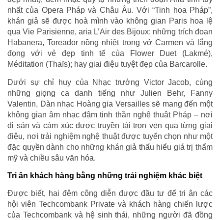
nhất của Opera Pháp và Châu Âu. Với “Tinh hoa Pháp”,
khán giả sẽ được hoà mình vào không gian Paris hoa lệ
qua Vie Parisienne, aria L’Air des Bijoux; những trích đoạn
Habanera, Toreador nồng nhiệt trong vở Carmen và lắng
đọng với vẻ đẹp tinh tế của Flower Duet (Lakmé),
Méditation (Thaïs); hay giai điệu tuyệt đẹp của Barcarolle.
Dưới sự chỉ huy của Nhạc trưởng Victor Jacob, cùng
những giọng ca danh tiếng như Julien Behr, Fanny
Valentin, Dàn nhạc Hoàng gia Versailles sẽ mang đến một
không gian âm nhạc đậm tinh thần nghệ thuật Pháp – nơi
di sản và cảm xúc được truyền tải trọn vẹn qua từng giai
điệu, nơi trải nghiệm nghệ thuật được tuyển chọn như một
đặc quyền dành cho những khán giả thấu hiểu giá trị thẩm
mỹ và chiều sâu văn hóa.
Tri ân khách hàng bằng những trải nghiệm khác biệt
Được biết, hai đêm công diễn được đầu tư để tri ân các
hội viên Techcombank Private và khách hàng chiến lược
của Techcombank và hệ sinh thái, những người đã đồng