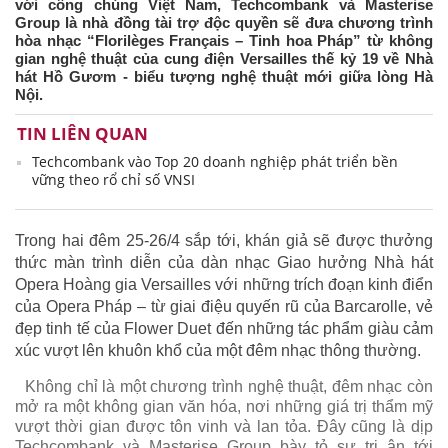
với công chúng Việt Nam, Techcombank và Masterise
Group là nhà đồng tài trợ độc quyền sẽ đưa chương trình
hòa nhạc “Florilèges Français – Tinh hoa Pháp” từ không
gian nghệ thuật của cung điện Versailles thế kỷ 19 về Nhà
hát Hồ Gươm - biểu tượng nghệ thuật mới giữa lòng Hà
Nội.
TIN LIÊN QUAN
Techcombank vào Top 20 doanh nghiệp phát triển bền
vững theo rổ chỉ số VNSI
Trong hai đêm 25-26/4 sắp tới, khán giả sẽ được thưởng
thức màn trình diễn của dàn nhạc Giao hưởng Nhà hát
Opera Hoàng gia Versailles với những trích đoạn kinh điển
của Opera Pháp – từ giai điệu quyến rũ của Barcarolle, vẻ
đẹp tinh tế của Flower Duet đến những tác phẩm giàu cảm
xúc vượt lên khuôn khổ của một đêm nhạc thông thường.
Không chỉ là một chương trình nghệ thuật, đêm nhạc còn
mở ra một không gian văn hóa, nơi những giá trị thẩm mỹ
vượt thời gian được tôn vinh và lan tỏa. Đây cũng là dịp
Techcombank và Masterise Group bày tỏ sự tri ân tới