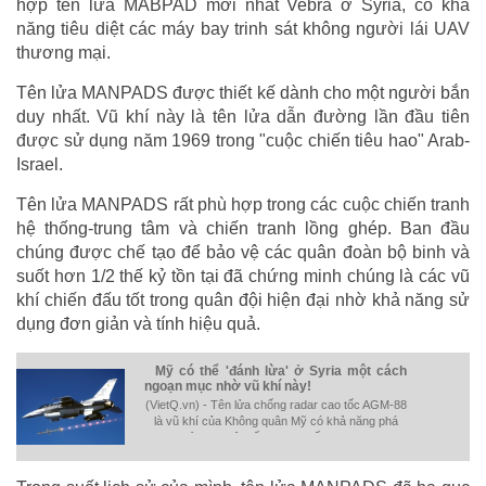
hợp tên lửa MABPAD mới nhất Vebra ở Syria, có khả
năng tiêu diệt các máy bay trinh sát không người lái UAV
thương mại.
Tên lửa MANPADS được thiết kế dành cho một người bắn
duy nhất. Vũ khí này là tên lửa dẫn đường lần đầu tiên
được sử dụng năm 1969 trong "cuộc chiến tiêu hao" Arab-
Israel.
Tên lửa MANPADS rất phù hợp trong các cuộc chiến tranh
hệ thống-trung tâm và chiến tranh lồng ghép. Ban đầu
chúng được chế tạo để bảo vệ các quân đoàn bộ binh và
suốt hơn 1/2 thế kỷ tồn tại đã chứng minh chúng là các vũ
khí chiến đấu tốt trong quân đội hiện đại nhờ khả năng sử
dụng đơn giản và tính hiệu quả.
Mỹ có thể 'đánh lừa' ở Syria một cách
ngoạn mục nhờ vũ khí này!
(VietQ.vn) - Tên lửa chống radar cao tốc AGM-88
là vũ khí của Không quân Mỹ có khả năng phá
hủy mọi hệ thống radar đối phương.