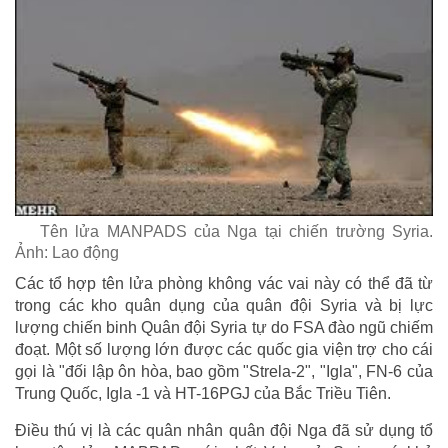
Tên lửa MANPADS của Nga tại chiến trường Syria.
Ảnh: Lao động
Các tổ hợp tên lửa phòng không vác vai này có thể đã từ
trong các kho quân dụng của quân đội Syria và bị lực
lượng chiến binh Quân đội Syria tự do FSA đào ngũ chiếm
đoạt. Một số lượng lớn được các quốc gia viện trợ cho cái
gọi là "đối lập ôn hòa, bao gồm "Strela-2", "Igla", FN-6 của
Trung Quốc, Igla -1 và HT-16PGJ của Bắc Triều Tiên.
Điều thú vị là các quân nhân quân đội Nga đã sử dụng tổ