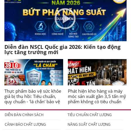
Diễn đàn NSCL Quốc gia 2026: Kiến tạo động
lực tăng trưởng mới
Thực phẩm bảo vệ sức khỏe
Phát hiện kho hàng và máy
giả bị thu hồi: Tiêu chuẩn,
móc sản xuất gần 3,5 tấn mỹ
quy chuẩn - 'lá chắn' bảo vệ
phẩm không có tiêu chuẩn
người tiêu dùng
DIỄN ĐÀN CHÍNH SÁCH
TIÊU CHUẨN CHẤT LƯỢNG
CẢNH BÁO CHẤT LƯỢNG
NĂNG SUẤT CHẤT LƯỢNG