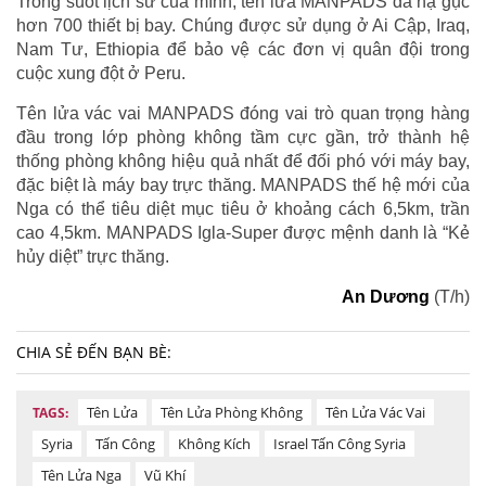
Trong suốt lịch sử của mình, tên lửa MANPADS đã hạ gục
hơn 700 thiết bị bay. Chúng được sử dụng ở Ai Cập, Iraq,
Nam Tư, Ethiopia để bảo vệ các đơn vị quân đội trong
cuộc xung đột ở Peru.
Tên lửa vác vai MANPADS đóng vai trò quan trọng hàng
đầu trong lớp phòng không tầm cực gần, trở thành hệ
thống phòng không hiệu quả nhất để đối phó với máy bay,
đặc biệt là máy bay trực thăng. MANPADS thế hệ mới của
Nga có thể tiêu diệt mục tiêu ở khoảng cách 6,5km, trần
cao 4,5km. MANPADS Igla-Super được mệnh danh là “Kẻ
hủy diệt” trực thăng.
An Dương
(T/h)
CHIA SẺ ĐẾN BẠN BÈ:
Tên Lửa
Tên Lửa Phòng Không
Tên Lửa Vác Vai
TAGS:
Syria
Tấn Công
Không Kích
Israel Tấn Công Syria
Tên Lửa Nga
Vũ Khí