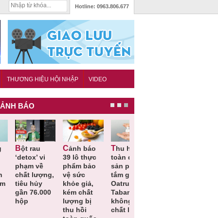
Hotline:
0963.806.677
THƯƠNG HIỆU HỘI NHẬP
VIDEO
ẢNH BÁO
Cảnh báo
Thu hồi
Thu hồi
Người tiêu
etox’ vi
39 lô thực
toàn quốc
Cao lỏng
dùng cần
hạm về
phẩm bảo
sản phẩm
Cảm cúm
cảnh giác
hất lượng,
vệ sức
tắm gội
Bảo
lựa chọn
iêu hủy
khỏe giả,
Oatrum và
Phương
thịt lợn đ
ần 76.000
kém chất
Tabame Pro
không đạt
tiêu chuẩ
ộp
lượng bị
không đạt
chất lượng
và an toà
thu hồi
chất lượng