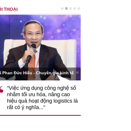
I THOẠI
Ông Hoàng Quang Phòn
S Phan Đức Hiếu - Chuyên gia kinh tế
VCCI
"Việc ứng dụng công nghệ số
""Theo tôi, cần 
nhằm tối ưu hóa, nâng cao
gốc rễ về nhận
hiệu quả hoạt động logistics là
nghiệp cần coi
rất có ý nghĩa..."
động hài hoà là
triển..."