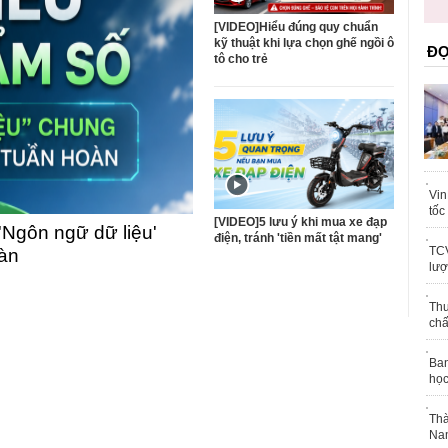
trái phép
khỏe
[VIDEO]Hiểu đúng quy chuẩn
kỹ thuật khi lựa chọn ghế ngồi ô
ĐỌ
tô cho trẻ
Vin
tốc
[VIDEO]5 lưu ý khi mua xe đạp
'Ngôn ngữ dữ liệu'
điện, tránh 'tiền mất tật mang'
TCV
oàn
lượ
Thu
chấ
Ban
học
Thà
Nam