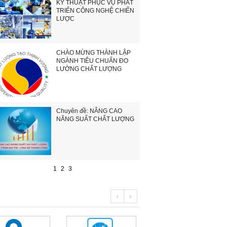
KỸ THUẬT PHỤC VỤ PHÁT
TRIỂN CÔNG NGHỆ CHIẾN
LƯỢC
CHÀO MỪNG THÀNH LẬP
NGÀNH TIÊU CHUẨN ĐO
LƯỜNG CHẤT LƯỢNG
Chuyên đề: NÂNG CAO
NĂNG SUẤT CHẤT LƯỢNG
1
2
3