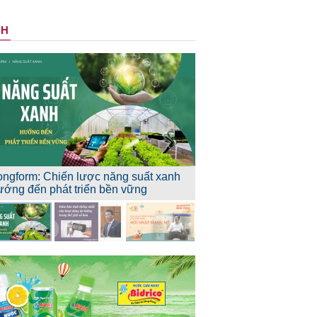
NH
ongform: Chiến lược năng suất xanh
ướng đến phát triển bền vững