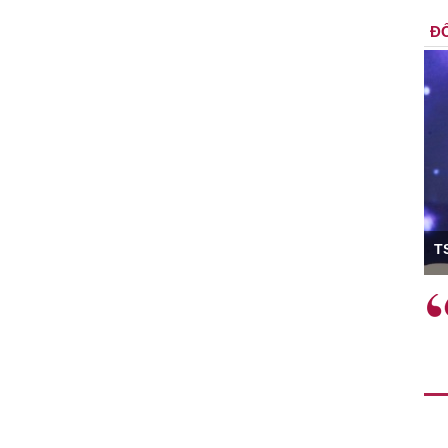
ĐỐ
ó Viện trưởng
T
ệc phải làm
Việc sử dụng hiệu quả chính
và trên thực tế
sách tài khóa không chỉ mang ý
 hành như tăng
nghĩa hỗ trợ ngắn hạn mà còn
a học công
đóng vai trò tạo nền tảng cho
 các cơ chế
tăng trưởng bền vững dài hạn.
i mới sáng tạo,