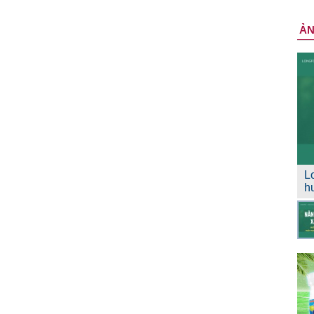
Ả
L
h