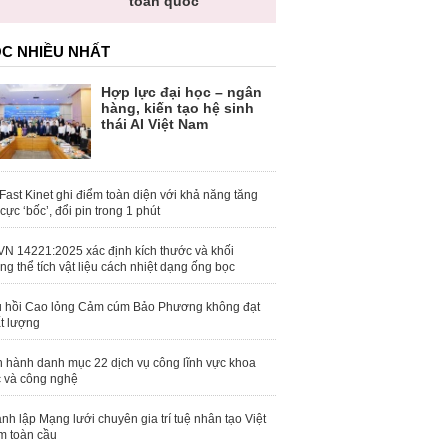
toàn quốc
C NHIỀU NHẤT
Hợp lực đại học – ngân
hàng, kiến tạo hệ sinh
thái AI Việt Nam
Fast Kinet ghi điểm toàn diện với khả năng tăng
 cực ‘bốc’, đổi pin trong 1 phút
N 14221:2025 xác định kích thước và khối
ng thể tích vật liệu cách nhiệt dạng ống bọc
 hồi Cao lỏng Cảm cúm Bảo Phương không đạt
t lượng
 hành danh mục 22 dịch vụ công lĩnh vực khoa
 và công nghệ
nh lập Mạng lưới chuyên gia trí tuệ nhân tạo Việt
 toàn cầu