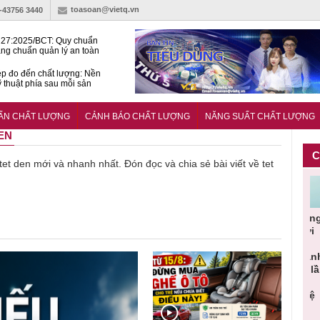
toasoan@vietq.vn
)-43756 3440
27:2025/BCT: Quy chuẩn
ng chuẩn quản lý an toàn
rình thủy điện
p đo đến chất lượng: Nền
ỹ thuật phía sau mỗi sản
n cư Phước Thọ: Hạt nhân
 hoạch đô thị tri thức tại
UẨN CHẤT LƯỢNG
CẢNH BÁO CHẤT LƯỢNG
NĂNG SUẤT CHẤT LƯỢNG
Long
DEN
C
 tet den mới và nhanh nhất. Đón đọc và chia sẻ bài viết về tet
Cảnh báo
Thu hồi
Sản phẩm
Lạm dụng
Bột rau
n
sản phẩm
toàn quốc
kém chất
sữa tươi
‘d
ác
nhập ngoại
và tiêu hủy
lượng đã
cho trẻ
p
n
bị thu hồi
nước rửa
bỏ qua
nhỏ: Cảnh
c
 đạt
do mất an
tay dạng
những
báo sai lầm
t
uẩn
toàn có thể
bọt Layer
bước kiểm
dẫn tới
g
àn
xuất hiện
Clean do
soát nào?
nhiều hệ
h
tại Việt Nam
sản xuất
lụy sức