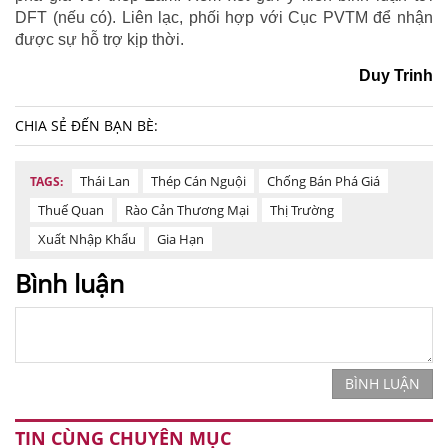
DFT (nếu có). Liên lạc, phối hợp với Cục PVTM để nhận
được sự hỗ trợ kịp thời.
Duy Trinh
CHIA SẺ ĐẾN BẠN BÈ:
Thái Lan
Thép Cán Nguội
Chống Bán Phá Giá
TAGS:
Thuế Quan
Rào Cản Thương Mại
Thị Trường
Xuất Nhập Khẩu
Gia Hạn
Bình luận
BÌNH LUẬN
TIN CÙNG CHUYÊN MỤC