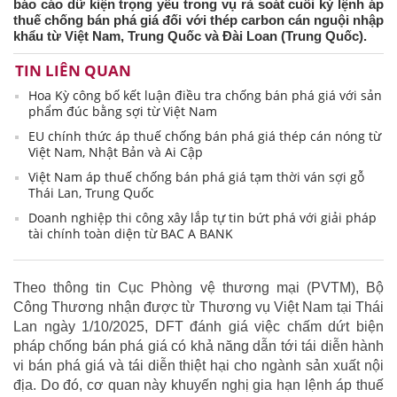
báo cáo dữ kiện trọng yếu trong vụ rà soát cuối kỳ lệnh áp
thuế chống bán phá giá đối với thép carbon cán nguội nhập
khẩu từ Việt Nam, Trung Quốc và Đài Loan (Trung Quốc).
TIN LIÊN QUAN
Hoa Kỳ công bố kết luận điều tra chống bán phá giá với sản
phẩm đúc bằng sợi từ Việt Nam
EU chính thức áp thuế chống bán phá giá thép cán nóng từ
Việt Nam, Nhật Bản và Ai Cập
Việt Nam áp thuế chống bán phá giá tạm thời ván sợi gỗ
Thái Lan, Trung Quốc
Doanh nghiệp thi công xây lắp tự tin bứt phá với giải pháp
tài chính toàn diện từ BAC A BANK
Theo thông tin Cục Phòng vệ thương mại (PVTM), Bộ
Công Thương nhận được từ Thương vụ Việt Nam tại Thái
Lan ngày 1/10/2025, DFT đánh giá việc chấm dứt biện
pháp chống bán phá giá có khả năng dẫn tới tái diễn hành
vi bán phá giá và tái diễn thiệt hại cho ngành sản xuất nội
địa. Do đó, cơ quan này khuyến nghị gia hạn lệnh áp thuế