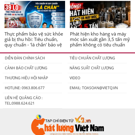
Thực phẩm bảo vệ sức khỏe
Phát hiện kho hàng và máy
giả bị thu hồi: Tiêu chuẩn,
móc sản xuất gần 3,5 tấn mỹ
quy chuẩn - 'lá chắn' bảo vệ
phẩm không có tiêu chuẩn
người tiêu dùng
DIỄN ĐÀN CHÍNH SÁCH
TIÊU CHUẨN CHẤT LƯỢNG
CẢNH BÁO CHẤT LƯỢNG
NĂNG SUẤT CHẤT LƯỢNG
THƯƠNG HIỆU HỘI NHẬP
VIDEO
HOTLINE: 0963.806.677
EMAIL:
TOASOAN@VIETQ.VN
LIÊN HỆ QUẢNG CÁO :
TEL:0988.624.621