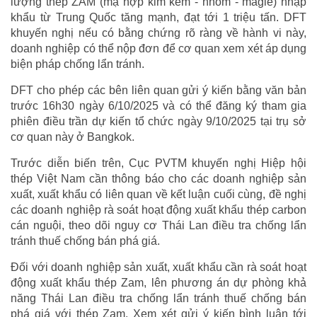
lượng thép ZAM (mạ hợp kim kẽm - nhôm - magie) nhập
khẩu từ Trung Quốc tăng mạnh, đạt tới 1 triệu tấn. DFT
khuyến nghị nếu có bằng chứng rõ ràng về hành vi này,
doanh nghiệp có thể nộp đơn để cơ quan xem xét áp dụng
biện pháp chống lẩn tránh.
DFT cho phép các bên liên quan gửi ý kiến bằng văn bản
trước 16h30 ngày 6/10/2025 và có thể đăng ký tham gia
phiên điều trần dự kiến tổ chức ngày 9/10/2025 tại trụ sở
cơ quan này ở Bangkok.
Trước diễn biến trên, Cục PVTM khuyến nghị Hiệp hội
thép Việt Nam cần thông báo cho các doanh nghiệp sản
xuất, xuất khẩu có liên quan về kết luận cuối cùng, đề nghị
các doanh nghiệp rà soát hoạt động xuất khẩu thép carbon
cán nguội, theo dõi nguy cơ Thái Lan điều tra chống lẩn
tránh thuế chống bán phá giá.
Đối với doanh nghiệp sản xuất, xuất khẩu cần rà soát hoạt
động xuất khẩu thép Zam, lên phương án dự phòng khả
năng Thái Lan điều tra chống lẩn tránh thuế chống bán
phá giá với thép Zam. Xem xét gửi ý kiến bình luận tới