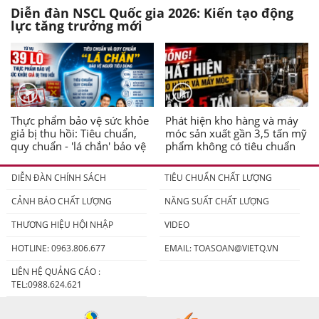
Diễn đàn NSCL Quốc gia 2026: Kiến tạo động
lực tăng trưởng mới
Thực phẩm bảo vệ sức khỏe
Phát hiện kho hàng và máy
giả bị thu hồi: Tiêu chuẩn,
móc sản xuất gần 3,5 tấn mỹ
quy chuẩn - 'lá chắn' bảo vệ
phẩm không có tiêu chuẩn
người tiêu dùng
DIỄN ĐÀN CHÍNH SÁCH
TIÊU CHUẨN CHẤT LƯỢNG
CẢNH BÁO CHẤT LƯỢNG
NĂNG SUẤT CHẤT LƯỢNG
THƯƠNG HIỆU HỘI NHẬP
VIDEO
HOTLINE: 0963.806.677
EMAIL:
TOASOAN@VIETQ.VN
LIÊN HỆ QUẢNG CÁO :
TEL:0988.624.621