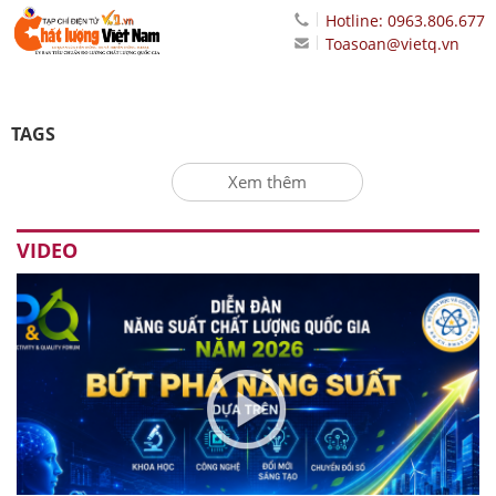
Hotline: 0963.806.677
Toasoan@vietq.vn
TAGS
Xem thêm
VIDEO