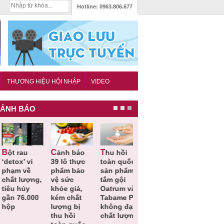
Hotline:
0963.806.677
THƯƠNG HIỆU HỘI NHẬP
VIDEO
ẢNH BÁO
Cảnh báo
Thu hồi
Thu hồi
Người tiêu
etox’ vi
39 lô thực
toàn quốc
Cao lỏng
dùng cần
hạm về
phẩm bảo
sản phẩm
Cảm cúm
cảnh giác
hất lượng,
vệ sức
tắm gội
Bảo
lựa chọn
êu hủy
khỏe giả,
Oatrum và
Phương
thịt lợn đ
ần 76.000
kém chất
Tabame Pro
không đạt
tiêu chuẩ
ộp
lượng bị
không đạt
chất lượng
và an toà
thu hồi
chất lượng