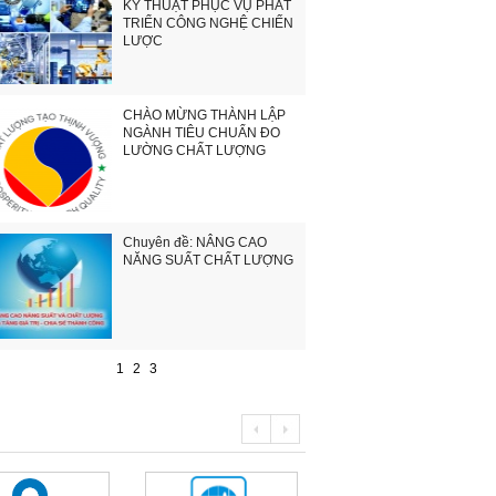
KỸ THUẬT PHỤC VỤ PHÁT
TRIỂN CÔNG NGHỆ CHIẾN
LƯỢC
CHÀO MỪNG THÀNH LẬP
NGÀNH TIÊU CHUẨN ĐO
LƯỜNG CHẤT LƯỢNG
Chuyên đề: NÂNG CAO
NĂNG SUẤT CHẤT LƯỢNG
1
2
3