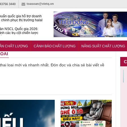
toasoan@vietq.vn
-43756 3440
huẩn quốc gia hỗ trợ doanh
 chinh phục thị trường halal
àn NSCL Quốc gia 2026:
ình các trụ cột chiến lược
iển trong thời đại mới
ễn ra Diễn đàn Năng suất
ượng Quốc gia năm 2026
UẨN CHẤT LƯỢNG
CẢNH BÁO CHẤT LƯỢNG
NĂNG SUẤT CHẤT LƯỢNG
LOAI
C
 thai loai mới và nhanh nhất. Đón đọc và chia sẻ bài viết về
Cảnh báo
Thu hồi
Sản phẩm
Lạm dụng
Bột rau
n
sản phẩm
toàn quốc
kém chất
sữa tươi
‘d
ác
nhập ngoại
và tiêu hủy
lượng đã
cho trẻ
p
n
bị thu hồi
nước rửa
bỏ qua
nhỏ: Cảnh
c
 đạt
do mất an
tay dạng
những
báo sai lầm
ti
uẩn
toàn có thể
bọt Layer
bước kiểm
dẫn tới
g
àn
xuất hiện
Clean do
soát nào?
nhiều hệ
h
tại Việt Nam
sản xuất
lụy sức