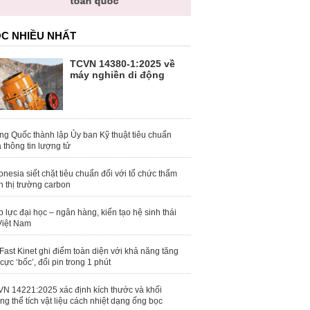
toàn quốc
C NHIỀU NHẤT
TCVN 14380-1:2025 về
máy nghiền di động
ng Quốc thành lập Ủy ban Kỹ thuật tiêu chuẩn
 thông tin lượng tử
onesia siết chặt tiêu chuẩn đối với tổ chức thẩm
h thị trường carbon
 lực đại học – ngân hàng, kiến tạo hệ sinh thái
Việt Nam
Fast Kinet ghi điểm toàn diện với khả năng tăng
 cực ‘bốc’, đổi pin trong 1 phút
N 14221:2025 xác định kích thước và khối
ng thể tích vật liệu cách nhiệt dạng ống bọc