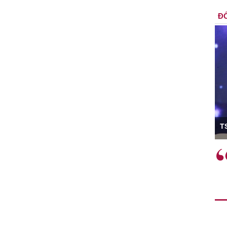
ĐỐ
ó Viện trưởng
T
ệc phải làm
Việc sử dụng hiệu quả chính
và trên thực tế
sách tài khóa không chỉ mang ý
 hành như tăng
nghĩa hỗ trợ ngắn hạn mà còn
a học công
đóng vai trò tạo nền tảng cho
 các cơ chế
tăng trưởng bền vững dài hạn.
i mới sáng tạo,