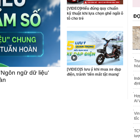
trái phép
khỏe
[VIDEO]Hiểu đúng quy chuẩn
kỹ thuật khi lựa chọn ghế ngồi ô
ĐỌ
tô cho trẻ
Tru
hóa
[VIDEO]5 lưu ý khi mua xe đạp
'Ngôn ngữ dữ liệu'
điện, tránh 'tiền mất tật mang'
Ind
oàn
địn
Hợp
AI 
Vin
tốc
TCV
lượ