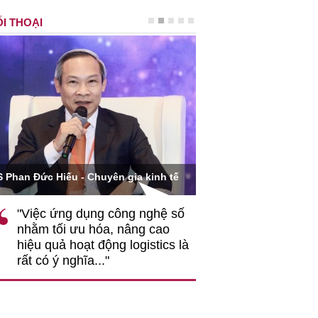
I THOẠI
Ông Hoàng Quang Phòn
S Phan Đức Hiếu - Chuyên gia kinh tế
VCCI
"Việc ứng dụng công nghệ số
""Theo tôi, cần 
nhằm tối ưu hóa, nâng cao
gốc rễ về nhận
hiệu quả hoạt động logistics là
nghiệp cần coi
rất có ý nghĩa..."
động hài hoà là
triển..."