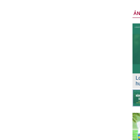
Ả
L
h