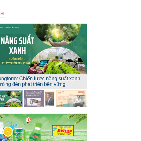
NH
ongform: Chiến lược năng suất xanh
ướng đến phát triển bền vững