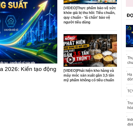
trái phép
[VIDEO]Thực phẩm bảo vệ sức
khỏe giả bị thu hồi: Tiêu chuẩn,
ĐỌ
quy chuẩn - 'lá chắn' bảo vệ
người tiêu dùng
Thự
chu
 2026: Kiến tạo động
[VIDEO]Phát hiện kho hàng và
Hạ 
máy móc sản xuất gần 3,5 tấn
dòn
mỹ phẩm không có tiêu chuẩn
TCV
Tru
hóa
Ind
địn