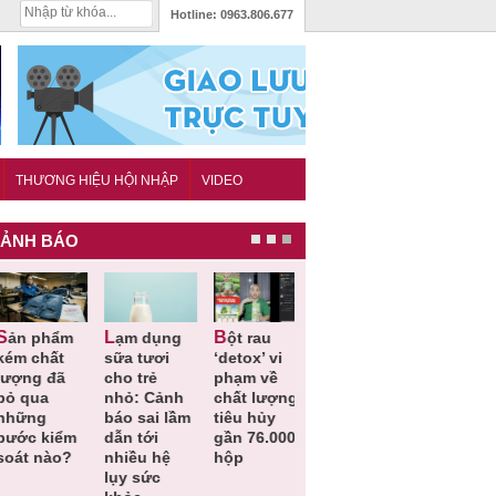
Hotline:
0963.806.677
THƯƠNG HIỆU HỘI NHẬP
VIDEO
ẢNH BÁO
Lạm dụng
Bột rau
Những quy
Thu hồi đồ
ém chất
sữa tươi
‘detox’ vi
định cần
ngủ trẻ e
ượng đã
cho trẻ
phạm về
biết trong
Michley d
ỏ qua
nhỏ: Cảnh
chất lượng,
QCVN
không đá
hững
báo sai lầm
tiêu hủy
25:2025/BCT
ứng tiêu
ước kiểm
dẫn tới
gần 76.000
để hạn chế
chuẩn an
oát nào?
nhiều hệ
hộp
sự cố điện
toàn
lụy sức
khi thi công