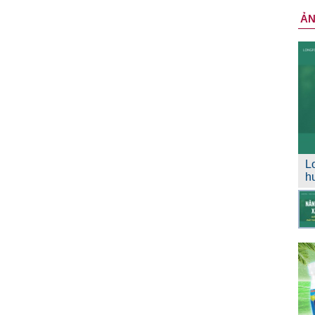
Ả
L
h