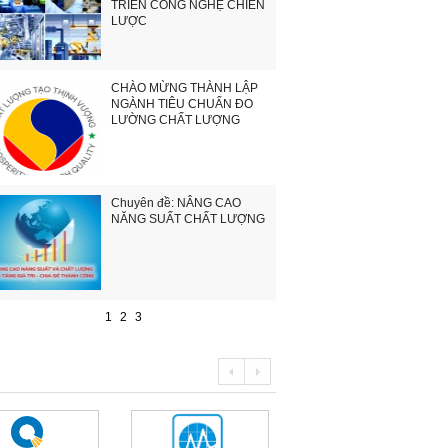
TRIỂN CÔNG NGHỆ CHIẾN
LƯỢC
CHÀO MỪNG THÀNH LẬP
NGÀNH TIÊU CHUẨN ĐO
LƯỜNG CHẤT LƯỢNG
Chuyên đề: NÂNG CAO
NĂNG SUẤT CHẤT LƯỢNG
1
2
3