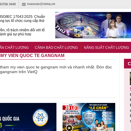
toasoan@vietq.vn
-43756 3440
ISO/IEC 17043:2025: Chuẩn
ng lực tổ chức cung cấp thử
 thành thạo
ền, rõ trách nhiệm đối với tổ
ánh giá sự phù hợp
lược tiêu chuẩn quốc gia:
ụ định hướng tổng thể, dài
UẨN CHẤT LƯỢNG
CẢNH BÁO CHẤT LƯỢNG
NĂNG SUẤT CHẤT LƯỢNG
o hoạt động tiêu chuẩn
AM MY VIEN QUOC TE GANGNAM
C
 về tham my vien quoc te gangnam mới và nhanh nhất. Đón đọc
e gangnam trên VietQ
Thu hồi
Người tiêu
Cảnh báo
Thu hồi
Sản phẩm
 em
Cao lỏng
dùng cần
sản phẩm
toàn quốc
k
 do
Cảm cúm
cảnh giác
nhập ngoại
và tiêu hủy
l
áp
Bảo
lựa chọn
bị thu hồi
nước rửa
b
u
Phương
thịt lợn đạt
do mất an
tay dạng
n
n
không đạt
tiêu chuẩn
toàn có thể
bọt Layer
b
chất lượng
và an toàn
xuất hiện
Clean do
s
tại Việt Nam
sản xuất