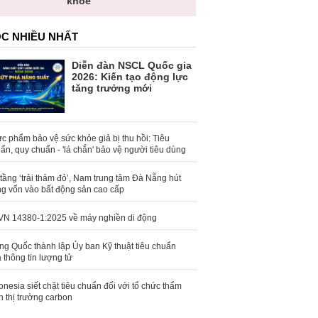
khỏe
C NHIỀU NHẤT
Diễn đàn NSCL Quốc gia
2026: Kiến tạo động lực
tăng trưởng mới
c phẩm bảo vệ sức khỏe giả bị thu hồi: Tiêu
ẩn, quy chuẩn - 'lá chắn' bảo vệ người tiêu dùng
tầng ‘trải thảm đỏ’, Nam trung tâm Đà Nẵng hút
g vốn vào bất động sản cao cấp
N 14380-1:2025 về máy nghiền di động
ng Quốc thành lập Ủy ban Kỹ thuật tiêu chuẩn
 thông tin lượng tử
onesia siết chặt tiêu chuẩn đối với tổ chức thẩm
h thị trường carbon