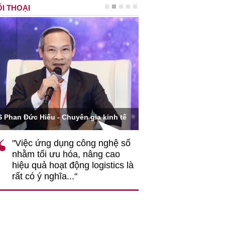
I THOẠI
Ông Hoàng Quang Phòn
S Phan Đức Hiếu - Chuyên gia kinh tế
VCCI
"Việc ứng dụng công nghệ số
""Theo tôi, cần 
nhằm tối ưu hóa, nâng cao
gốc rễ về nhận
hiệu quả hoạt động logistics là
nghiệp cần coi
rất có ý nghĩa..."
động hài hoà là
triển..."