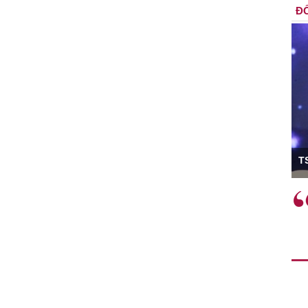
ĐỐ
ó Viện trưởng
T
ệc phải làm
Việc sử dụng hiệu quả chính
và trên thực tế
sách tài khóa không chỉ mang ý
 hành như tăng
nghĩa hỗ trợ ngắn hạn mà còn
a học công
đóng vai trò tạo nền tảng cho
 các cơ chế
tăng trưởng bền vững dài hạn.
i mới sáng tạo,