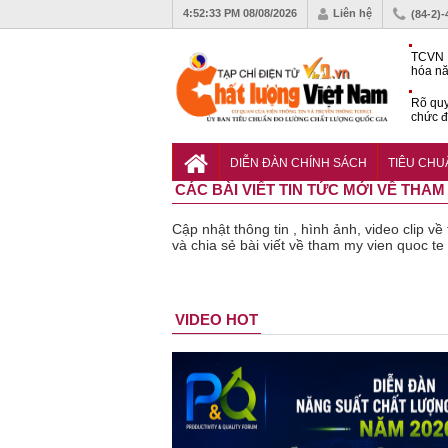
4:52:34 PM
08/08/2026
Liên hệ
(84-2)
TCVN 
hóa nă
nghiệm
Rõ quy
chức đ
Chiến 
Công c
DIỄN ĐÀN CHÍNH SÁCH
TIÊU CH
hạn ch
CÁC BÀI VIẾT TIN TỨC MỚI VỀ TH
Cập nhật thông tin , hình ảnh, video clip
và chia sẻ bài viết về tham my vien quoc t
n phẩm
Lạm dụng
Bột rau
Những quy
Thu hồi đồ
VIDEO HOT
kém chất
sữa tươi
‘detox’ vi
định cần
ngủ trẻ
lượng đã
cho trẻ
phạm về
biết trong
Michley
bỏ qua
nhỏ: Cảnh
chất lượng,
QCVN
không đ
những
báo sai lầm
tiêu hủy
25:2025/BCT
ứng tiê
bước kiểm
dẫn tới
gần 76.000
để hạn chế
chuẩn a
soát nào?
nhiều hệ
hộp
sự cố điện
toàn
lụy sức
khi thi công