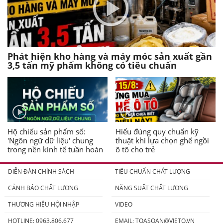
Phát hiện kho hàng và máy móc sản xuất gần
3,5 tấn mỹ phẩm không có tiêu chuẩn
Hộ chiếu sản phẩm số:
Hiểu đúng quy chuẩn kỹ
'Ngôn ngữ dữ liệu' chung
thuật khi lựa chọn ghế ngồi
trong nền kinh tế tuần hoàn
ô tô cho trẻ
DIỄN ĐÀN CHÍNH SÁCH
TIÊU CHUẨN CHẤT LƯỢNG
CẢNH BÁO CHẤT LƯỢNG
NĂNG SUẤT CHẤT LƯỢNG
THƯƠNG HIỆU HỘI NHẬP
VIDEO
HOTLINE: 0963.806.677
EMAIL:
TOASOAN@VIETQ.VN