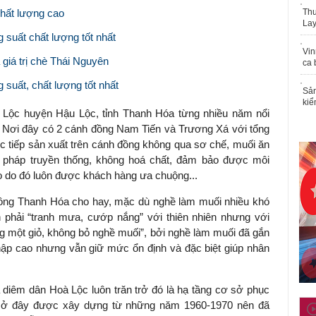
chất lượng cao
Thu
Lay
 suất chất lượng tốt nhất
Vin
 giá trị chè Thái Nguyên
ca 
 suất, chất lượng tốt nhất
Sản
kiể
Lộc huyện Hậu Lộc, tỉnh Thanh Hóa từng nhiều năm nổi
 Nơi đây có 2 cánh đồng Nam Tiến và Trương Xá với tổng
c tiếp sản xuất trên cánh đồng không qua sơ chế, muối ăn
g pháp truyền thống, không hoá chất, đảm bảo được môi
ao do đó luôn được khách hàng ưa chuộng...
ng Thanh Hóa cho hay, mặc dù nghề làm muối nhiều khó
 phải “tranh mưa, cướp nắng” với thiên nhiên nhưng với
 một giỏ, không bỏ nghề muối”, bởi nghề làm muối đã gắn
nhập cao nhưng vẫn giữ mức ổn định và đặc biệt giúp nhân
 diêm dân Hoà Lộc luôn trăn trở đó là hạ tầng cơ sở phục
i ở đây được xây dựng từ những năm 1960-1970 nên đã