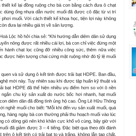
thiết kế lại đồng ruộng cho bà con bằng cách đưa ô chạt
iệc dùng ống nhựa dẫn nước muối đã được cô đặc từ vị trí
để phơi muối. Với cách thiết kế khoa học, tiện lợi này không
n đưa lại nhiều giá trị về sản lượng.
à Lộc hồ hởi chia sẻ: “Khi hướng dẫn diêm dân sử dụng
yến nông được rất nhiều cái lợi, bà con chỉ việc đứng một
iến hành chạt lọc cũng đỡ nhiều công sức, thêm nữa việc
ục được hiện tượng chai cứng mặt ruộng nhờ đó tỷ lệ muối
 quen và sử dụng ô kết tinh được trải bạt HDPE. Ban đầu,
nghệ mới này. Tuy nhiên sau khi được tập huấn kỹ thuật và
trải bạt HDPE đã thể hiện nhiều ưu điểm hơn so với ô nền
t ngắn chu kỳ sản xuất do nước bốc hơi nhanh, hạt muối
à con diêm dân đã đồng tình ủng hộ cao. Ông Lê Hữu Thông
ới nghề muối cho biết: “Mỗi khi đến vụ sản xuất muối, quá
tiếng, hàng ngày bà con thường phải thu hoạch muối vào lúc
ường có dông gió nên khó khăn cực khổ vô cùng, bây giờ với
nh muối đã giảm được 3 – 4 tiếng. Đặc biệt qua theo dõi đánh
trên ô kết tinh có trải bạt to và trắng, không lẫn tạp chất,