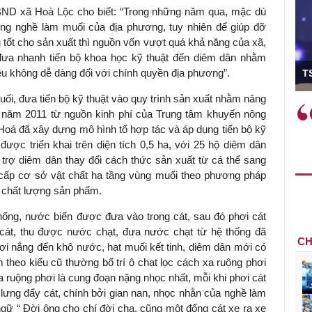
ND xã Hoà Lộc cho biết: “Trong những năm qua, mặc dù
ong nghề làm muối của địa phương, tuy nhiên để giúp đỡ
tốt cho sản xuất thì nguồn vốn vượt quá khả năng của xã,
đưa nhanh tiến bộ khoa học kỹ thuật đến diêm dân nhằm
ó Viện trưởng
u không dễ dàng đối với chính quyền địa phương”.
T
uối, đưa tiến bộ kỹ thuật vào quy trình sản xuất nhằm nâng
ệc phải làm
Việc sử dụng hiệu quả chính
 năm 2011 từ nguồn kinh phí của Trung tâm khuyến nông
và trên thực tế
sách tài khóa không chỉ mang ý
oá đã xây dựng mô hình tổ hợp tác và áp dụng tiến bộ kỹ
 hành như tăng
nghĩa hỗ trợ ngắn hạn mà còn
được triển khai trên diện tích 0,5 ha, với 25 hộ diêm dân
a học công
đóng vai trò tạo nền tảng cho
trợ diêm dân thay đổi cách thức sản xuất từ cá thể sang
 các cơ chế
tăng trưởng bền vững dài hạn.
g cấp cơ sở vật chất hạ tầng vùng muối theo phương pháp
i mới sáng tạo,
à chất lượng sản phẩm.
ống, nước biển được đưa vào trong cát, sau đó phơi cát
 cát, thu được nước chạt, đưa nước chạt từ hệ thống đã
CH
 phơi nắng đến khô nước, hạt muối kết tinh, diêm dân mới có
heo kiểu cũ thường bố trí ô chạt lọc cách xa ruộng phơi
 ra ruộng phơi là cung đoạn nặng nhọc nhất, mỗi khi phơi cát
 lưng đẩy cát, chính bởi gian nan, nhọc nhằn của nghề làm
gữ “ Đời ông cho chí đời cha, cũng một đống cát xe ra xe