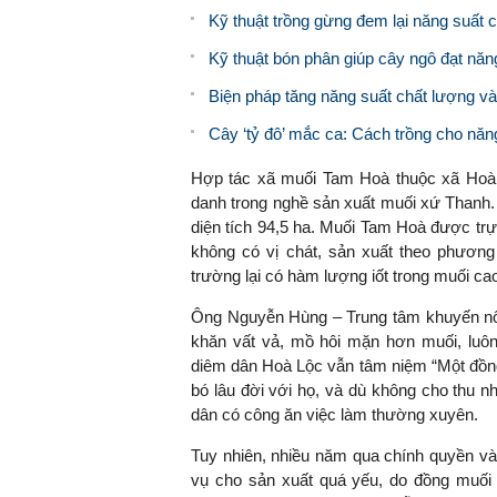
Kỹ thuật trồng gừng đem lại năng suất 
Kỹ thuật bón phân giúp cây ngô đạt năng
Biện pháp tăng năng suất chất lượng và
Cây ‘tỷ đô’ mắc ca: Cách trồng cho năng
Hợp tác xã muối Tam Hoà thuộc xã Hoà 
danh trong nghề sản xuất muối xứ Thanh.
diện tích 94,5 ha. Muối Tam Hoà được trự
không có vị chát, sản xuất theo phươn
trường lại có hàm lượng iốt trong muối c
Ông Nguyễn Hùng – Trung tâm khuyến nô
khăn vất vả, mồ hôi mặn hơn muối, luôn
diêm dân Hoà Lộc vẫn tâm niệm “Một đồng
bó lâu đời với họ, và dù không cho thu 
dân có công ăn việc làm thường xuyên.
Tuy nhiên, nhiều năm qua chính quyền và
vụ cho sản xuất quá yếu, do đồng muố