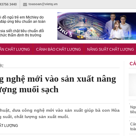
toasoan@vietq.vn
-43756 3440
i đồ ngủ trẻ em Michley do
đáp ứng tiêu chuẩn an toàn
sia siết chặt tiêu chuẩn đối
 chức thẩm định thị trường
n
27:2025/BCT: Quy chuẩn
ng chuẩn quản lý an toàn
UẨN CHẤT LƯỢNG
CẢNH BÁO CHẤT LƯỢNG
NĂNG SUẤT CHẤT LƯỢNG
rình thủy điện
CẢ
ức
 nghệ mới vào sản xuất nâng
lượng muối sạch
Ngư
 thuật, đưa công nghệ mới vào sản xuất giúp bà con Hòa
tiê
 suất, chất lượng sản xuất muối.
Cả
HẤT LƯỢNG
toà