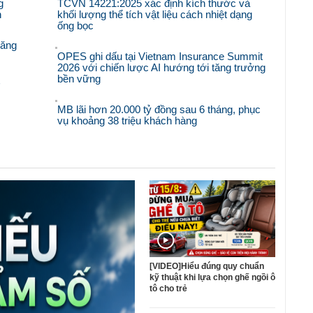
g
TCVN 14221:2025 xác định kích thước và
n
khối lượng thể tích vật liệu cách nhiệt dạng
ống bọc
răng
OPES ghi dấu tại Vietnam Insurance Summit
2026 với chiến lược AI hướng tới tăng trưởng
bền vững
'
MB lãi hơn 20.000 tỷ đồng sau 6 tháng, phục
vụ khoảng 38 triệu khách hàng
[VIDEO]Hiểu đúng quy chuẩn
kỹ thuật khi lựa chọn ghế ngồi ô
tô cho trẻ