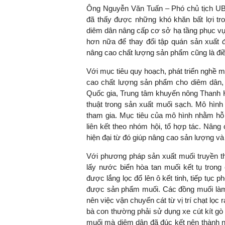
Ông Nguyễn Văn Tuấn – Phó chủ tịch UB
đã thấy được những khó khăn bất lợi tr
diêm dân nâng cấp cơ sở hạ tầng phục vụ 
hơn nữa để thay đổi tập quán sản xuất 
TS. Nguyễn Đức Độ - Ph
nâng cao chất lượng sản phẩm cũng là điề
Viện Kinh tế Tài chính
Với mục tiêu quy hoạch, phát triển nghề m
"Có rất nhiều vi
cao chất lượng sản phẩm cho diêm dân,
ngay từ bây giờ 
Quốc gia, Trung tâm khuyến nông Thanh H
đang được tiến
thuật trong sản xuất muối sạch. Mô hình 
đầu tư cho kho
tham gia. Mục tiêu của mô hình nhằm hỗ 
nghệ; ban hành
liên kết theo nhóm hội, tổ hợp tác. Nân
khuyến khích đổ
hiện đại từ đó giúp nâng cao sản lượng v
khởi nghiệp..."
Với phương pháp sản xuất muối truyền th
lấy nước biển hòa tan muối kết tụ trong
được lắng lọc đổ lên ô kết tinh, tiếp tục
được sản phẩm muối. Các đồng muối làm t
nên việc vận chuyển cát từ vị trí chạt lọc
bà con thường phải sử dụng xe cút kít gò
muối mà diêm dân đã đúc kết nên thành n