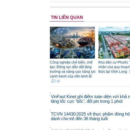
TIN LIÊN QUAN
Công nghiệp chế biến, chế
Khu dân cư Phước 
tạo: Động lực dẫn dắt tăng
nhân của quy hoạch đ
trưởng và nâng cao năng lực
thức tại Vĩnh Long
cạnh tranh của nền kinh tế
10
VinFast Kinet ghi điểm toàn diện với khả 
tăng tốc cực ‘bốc’, đổi pin trong 1 phút
TCVN 14430:2025 về thực phẩm đóng hộ
dành cho trẻ đến 36 tháng tuổi