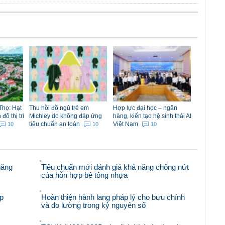
Thọ: Hạt
Thu hồi đồ ngủ trẻ em
Hợp lực đại học – ngân
ô thị tri
Michley do không đáp ứng
hàng, kiến tạo hệ sinh thái AI
tiêu chuẩn an toàn
Việt Nam
10
10
10
năng
Tiêu chuẩn mới đánh giá khả năng chống nứt
của hỗn hợp bê tông nhựa
p
Hoàn thiện hành lang pháp lý cho bưu chính
và đo lường trong kỷ nguyên số