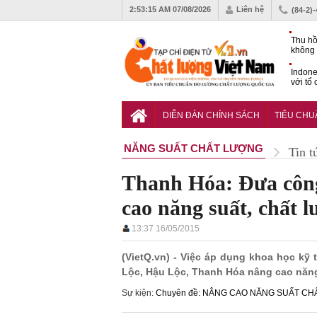
2:53:16 AM
07/08/2026
Liên hệ
(84-2)
Thu hồ
không 
Indone
với tổ
carbo
QCVN 
mới nâ
DIỄN ĐÀN CHÍNH SÁCH
TIÊU CH
công t
NĂNG SUẤT CHẤT LƯỢNG
Tin t
Thanh Hóa: Đưa công
cao năng suất, chất 
13:37 16/05/2015
(VietQ.vn) - Việc áp dụng khoa học kỹ
Lộc, Hậu Lộc, Thanh Hóa nâng cao năng
Sự kiện:
Chuyên đề: NÂNG CAO NĂNG SUẤT C