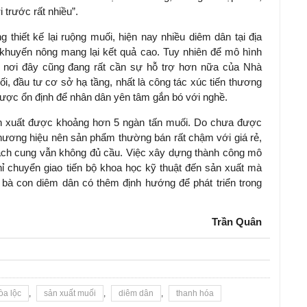
trước rất nhiều”.
 thiết kế lại ruộng muối, hiện nay nhiều diêm dân tại địa
khuyến nông mang lại kết quả cao. Tuy nhiên để mô hình
 nơi đây cũng đang rất cần sự hỗ trợ hơn nữa của Nhà
, đầu tư cơ sở hạ tầng, nhất là công tác xúc tiến thương
được ổn định để nhân dân yên tâm gắn bó với nghề.
n xuất được khoảng hơn 5 ngàn tấn muối. Do chưa được
thương hiệu nên sản phẩm thường bán rất chậm với giá rẻ,
 sạch cung vẫn không đủ cầu. Việc xây dựng thành công mô
hỉ chuyển giao tiến bộ khoa học kỹ thuật đến sản xuất mà
 bà con diêm dân có thêm định hướng để phát triển trong
Trần Quân
òa lộc
,
sản xuất muối
,
diêm dân
,
thanh hóa