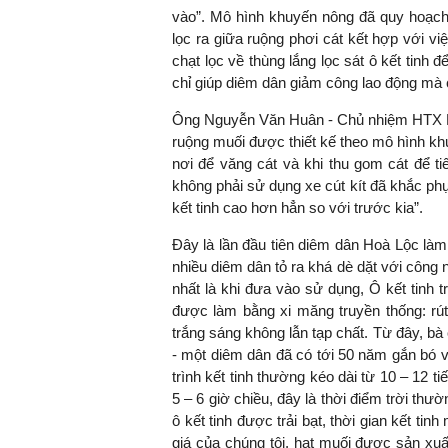
vào”. Mô hình khuyến nông đã quy hoạch 
lọc ra giữa ruộng phơi cát kết hợp với v
chạt lọc về thùng lắng lọc sát ô kết tinh 
chỉ giúp diêm dân giảm công lao động mà cò
Ông Nguyễn Văn Huân - Chủ nhiệm HTX Ho
ruộng muối được thiết kế theo mô hình khu
nơi để văng cát và khi thu gom cát để t
không phải sử dụng xe cút kít đã khắc ph
kết tinh cao hơn hẳn so với trước kia”.
Đây là lần đầu tiên diêm dân Hoà Lộc làm
nhiều diêm dân tỏ ra khá dè dặt với công 
nhất là khi đưa vào sử dụng, Ô kết tinh 
được làm bằng xi măng truyền thống: rú
trắng sáng không lẫn tạp chất. Từ đây, b
- một diêm dân đã có tới 50 năm gắn bó v
trình kết tinh thường kéo dài từ 10 – 12 
5 – 6 giờ chiều, đây là thời điểm trời th
ô kết tinh được trải bạt, thời gian kết ti
giá của chúng tôi, hạt muối được sản xuất 