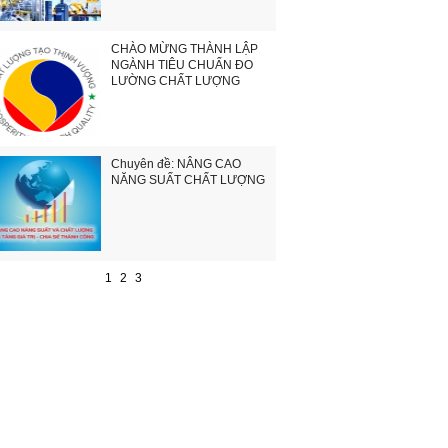
CHÀO MỪNG THÀNH LẬP
NGÀNH TIÊU CHUẨN ĐO
LƯỜNG CHẤT LƯỢNG
Chuyên đề: NÂNG CAO
NĂNG SUẤT CHẤT LƯỢNG
1
2
3