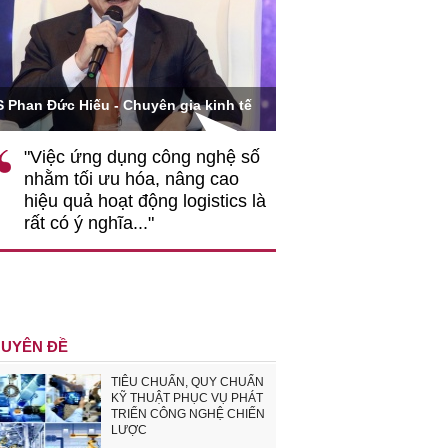
Ông Hoàng Quang Phòn
S Phan Đức Hiếu - Chuyên gia kinh tế
VCCI
"Việc ứng dụng công nghệ số
""Theo tôi, cần 
nhằm tối ưu hóa, nâng cao
gốc rễ về nhận
hiệu quả hoạt động logistics là
nghiệp cần coi
rất có ý nghĩa..."
động hài hoà là
triển..."
UYÊN ĐỀ
TIÊU CHUẨN, QUY CHUẨN
KỸ THUẬT PHỤC VỤ PHÁT
TRIỂN CÔNG NGHỆ CHIẾN
LƯỢC